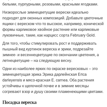
белыми, пурпурными, розовыми, красными ягодками.
Низкорослые зимнецветущие верески идеально
подходят для оконных композиций. Добавьте цветочные
ящики с вереском что-то высокое, например, конической
формы карликовое хвойное растение или карликовые
луковичные, такие, как нарцисс сорта February Gold.
Для того, чтобы стимулировать рост и поддерживать
пышный вид куртинок вереска и эрики, подрезайте
зимнее- и весеннецветущие по окончании цветения, а
летнецветущие – на следующую весну.
Одни из наиболее ярких по окраске вересковых – это
зимнецветущая эрика Эрика дарлейнская Erica
darleyensis и мясо-красная E. carnea. Оба растения
устойчивы к щелочной почве и в зимние месяцы
согревают взор и душу своими пламенеющими цветами.
Посадка вереска