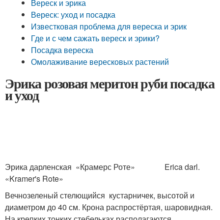
Вереск и эрика
Вереск: уход и посадка
Известковая проблема для вереска и эрик
Где и с чем сажать вереск и эрики?
Посадка вереска
Омолаживание вересковых растений
Эрика розовая меритон руби посадка
и уход
Эрика дарленская «Крамерс Роте» Erica darl.
«Kramer's Rote»
Вечнозеленый стелющийся кустарничек, высотой и
диаметром до 40 см. Крона распростёртая, шаровидная.
На крепких тонких стебельках располагаются