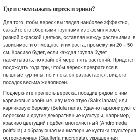
Где и с чем сажать вереск и эрики?
Для того чтобы вереск выглядел наиболее эффектно,
сажайте его сборными группами из экземпляров с
разной окраской цветков, оставляя между растениями, в
зависимости от мощности их роста, промежутки 20 – 50
см. Красиво будет, если каждая группа будет
насчитывать, по крайней мере, пять растений. Придется
подождать года три, чтобы вереск превратился в
пышные куртины, но и пока он разрастается, вид его
посадок весьма живописен.
Подчеркните прелесть вереска, посадив рядом с ним
карликовые хвойные, иву мохнатую (Salix lanata) или
карликовую березку (Betula nana). Удачно гармонируют с
вереском и другие декоративные культуры, например,
красиво цветущий подбел многолистный (Andromeda
polifolia) и образующая миниатюрные кустики гаультерия
остроконечная (Gaulteria mucronata), украшенная