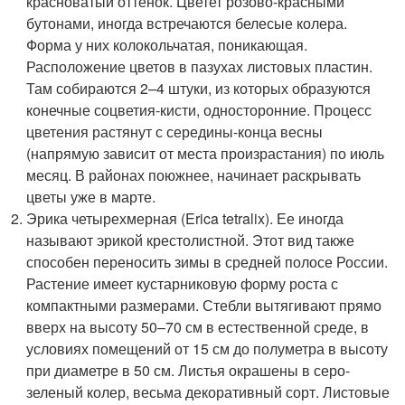
красноватый оттенок. Цветет розово-красными
бутонами, иногда встречаются белесые колера.
Форма у них колокольчатая, поникающая.
Расположение цветов в пазухах листовых пластин.
Там собираются 2–4 штуки, из которых образуются
конечные соцветия-кисти, односторонние. Процесс
цветения растянут с середины-конца весны
(напрямую зависит от места произрастания) по июль
месяц. В районах поюжнее, начинает раскрывать
цветы уже в марте.
Эрика четырехмерная (Erica tetralix). Ее иногда
называют эрикой крестолистной. Этот вид также
способен переносить зимы в средней полосе России.
Растение имеет кустарниковую форму роста с
компактными размерами. Стебли вытягивают прямо
вверх на высоту 50–70 см в естественной среде, в
условиях помещений от 15 см до полуметра в высоту
при диаметре в 50 см. Листья окрашены в серо-
зеленый колер, весьма декоративный сорт. Листовые