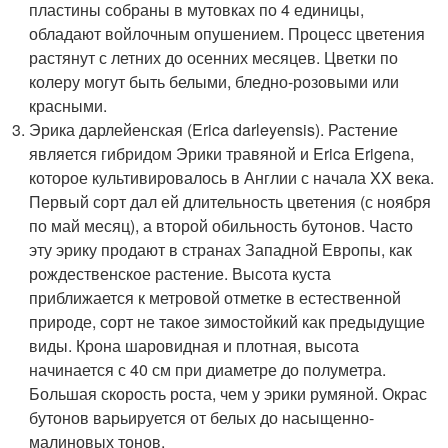
пластины собраны в мутовках по 4 единицы,
обладают войлочным опушением. Процесс цветения
растянут с летних до осенних месяцев. Цветки по
колеру могут быть белыми, бледно-розовыми или
красными.
Эрика дарлейенская (Erica darleyensis). Растение
является гибридом Эрики травяной и Erica Erigena,
которое культивировалось в Англии с начала XX века.
Первый сорт дал ей длительность цветения (с ноября
по май месяц), а второй обильность бутонов. Часто
эту эрику продают в странах Западной Европы, как
рождественское растение. Высота куста
приближается к метровой отметке в естественной
природе, сорт не такое зимостойкий как предыдущие
виды. Крона шаровидная и плотная, высота
начинается с 40 см при диаметре до полуметра.
Большая скорость роста, чем у эрики румяной. Окрас
бутонов варьируется от белых до насыщенно-
малиновых тонов.