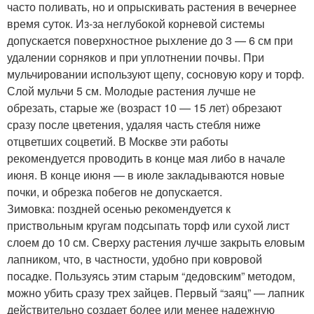
часто поливать, но и опрыскивать растения в вечернее
время суток. Из-за неглубокой корневой системы
допускается поверхностное рыхление до 3 — 6 см при
удалении сорняков и при уплотнении почвы. При
мульчировании используют щепу, сосновую кору и торф.
Слой мульчи 5 см. Молодые растения лучше не
обрезать, старые же (возраст 10 — 15 лет) обрезают
сразу после цветения, удаляя часть стебля ниже
отцветших соцветий. В Москве эти работы
рекомендуется проводить в конце мая либо в начале
июня. В конце июня — в июле закладываются новые
почки, и обрезка побегов не допускается.
Зимовка: поздней осенью рекомендуется к
приствольным кругам подсыпать торф или сухой лист
слоем до 10 см. Сверху растения лучше закрыть еловым
лапником, что, в частности, удобно при ковровой
посадке. Пользуясь этим старым “дедовским” методом,
можно убить сразу трех зайцев. Первый “заяц” — лапник
действительно создает более или менее надежную