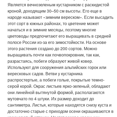
Является вечнозеленым кустарником с раскидистой
кроной, доходящим 30–50 см высоты. Его еще в
народе называют «зимним вереском». Если высадить
этот сорт в южных районах, то цветение может
начаться и в зимние месяцы, поэтому многие
цветоводы предпочитают его выращивать в средней
полосе России из-за его зимостойкости. На основе
этого растения создано до 200 сортов. Можно
выращивать почти как почвопокровник, так как,
разрастаясь, побеги образуют живой ковер.
Используют для сооружения альпийских горок или
вересковых садов. Ветви у кустарника
распростертые, а побеги голые, покрытые темно-
серой корой. Окрас листьев ярко-зеленый, обладают
они линейной вытянутой формой, располагаются
мутовчато по 4 штуки. Их размер доходит до
сантиметра. Листья, которые находятся снизу куста и
достаточно старые с приходом осени окрашиваются в