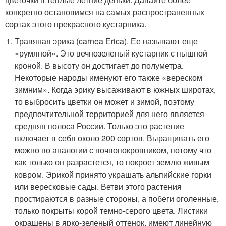
конкретно остановимся на самых распространенных
сортах этого прекрасного кустарника.
Травяная эрика (carnea Еrica). Ее называют еще
«румяной». Это вечнозеленый кустарник с пышной
кроной. В высоту он достигает до полуметра.
Некоторые народы именуют его также «вереском
зимним». Когда эрику высаживают в южных широтах,
то выбросить цветки он может и зимой, поэтому
предпочтительной территорией для него является
средняя полоса России. Только это растение
включает в себя около 200 сортов. Выращивать его
можно по аналогии с почвопокровником, потому что
как только он разрастется, то покроет землю живым
ковром. Эрикой принято украшать альпийские горки
или вересковые сады. Ветви этого растения
простираются в разные стороны, а побеги оголенные,
только покрыты корой темно-серого цвета. Листики
окрашены в ярко-зеленый оттенок, имеют линейную