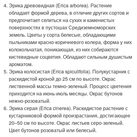
Эрика древовидная (Erica arborea). Растение
обладает формой дерева, в отличие других сортов и
предпочитает селиться на сухих и каменистых
поверхностях в пустошах Средиземноморских
земель. Цветы у сорта белесые, обладающими
пыльниками красно-коричневого колера, форма у них
колокольчатая, поникающая, из них собираются
кистевидные соцветия. Обладают сильным душистым
ароматом.
Эрика колосистая (Erica spiculifolia). Полукустарник с
раскидистой кроной до 25 см по высоте. Окрас
лиственной массы темно-зеленый. Процесс цветения
приходится на июнь-июль месяцы. Окрас бутонов
нежно-розоватый.
Эрика серая (Erica cinerea). Раскидистое растение с
кустарниковой формой произрастания, достигающее
20–50 см по высоте. Окрас листьев серо-зеленый.
Цвет бутонов розоватый или белесый.