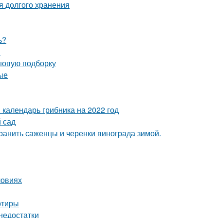
я долгого хранения
ь?
и
 новую подборку
ые
 календарь грибника на 2022 год
й сад
хранить саженцы и черенки винограда зимой.
ловиях
ртиры
недостатки