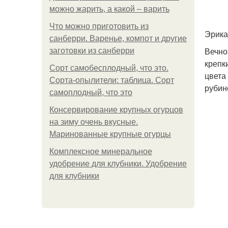
можно жарить, а какой – варить
Что можно приготовить из
Эрика
санберри. Варенье, компот и другие
Вечно
заготовки из санберри
крепк
Сорт самобесплодный, что это.
цвета
Сорта-опылители: таблица. Сорт
рубин
самоплодный, что это
Консервирование крупных огурцов
на зиму очень вкусные.
Маринованные крупные огурцы
Комплексное минеральное
удобрение для клубники. Удобрение
для клубники