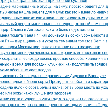
крица: как трава помогает при лечении суставов
адкие маринованные огурцы на зиму: простой рецепт для
т 20 назад нашла рецепт для мамы: как это изменило нашу 
адиционные шпики: как я начала мариновать огурцы по ста
икальный рецепт маринованных огурцов, который вам пон
нцерт Славы в Ангарске: как это было подготовлено
мена томата 'Таня F1': как добиться высокой урожайности 
ня F1 — выращивание и уход за семенами томатов Seminis
кие парки Москвы предлагают катание на аттракционах
псула времени для чеснока: как сохранить его полезные св
к сохранить чеснок до весны: простые способы хранения в
енью - время для посадки клубники: как подготовить грядки
чему яблоня не дает плодов
е можно найти актуальное расписание Дидюли в Барнауле
лонновидная яблоня сорта Президент: свойства и характер
садила яблоню сорта белый налив: от выбора места до ухо
ес или рожь: какой лучше для здоровья
чшие сорта огурцов на 2024 год: что ждать от нового сезона
щита роз от морозов: проверенные методы укрытия в Подм