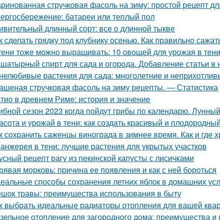
ринованная стручковая фасоль на зиму: простой рецепт дл
ергосбережение: батареи или теплый пол
ивительный длинный сорт: все о длинной тыкве
к сделать грядку под клубнику осенью. Как правильно сажат
тени тоже можно выращивать: 10 овощей для урожая в тен
шатырный спирт для сада и огорода. Добавление статьи в
нелюбивые растения для сада: многолетние и неприхотлив
ашеная стручковая фасоль на зиму рецепты. — Статистика
тио в древнем Риме: история и значение
ибной сезон 2023 когда пойдут грибы по календарю. Лунный
асота и урожай в тени: как создать красивый и плодородны
к сохранить саженцы винограда в зимнее время. Как и где 
анжерея в тени: лучшие растения для укрытых участков
усный рецепт рагу из пекинской капусты с лисичками
рявая морковь: причина ее появления и как с ней бороться
еальные способы сохранения летних яблок в домашних ус
шок травы: преимущества использования в быту
к выбрать идеальные радиаторы отопления для вашей ква
зельное отопление для загородного дома: преимущества и 