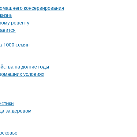
 домашнего консервирования
жизнь
рому рецепту
равится
из 1000 семян
ойства на долгие годы
 домашних условиях
истики
да за деревом
осковье