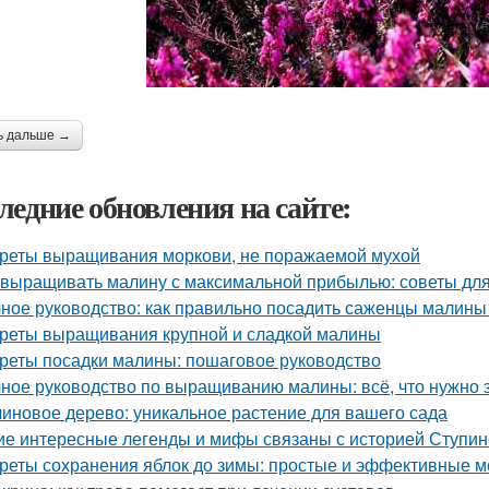
ь дальше →
ледние обновления на сайте:
реты выращивания моркови, не поражаемой мухой
 выращивать малину с максимальной прибылью: советы дл
ное руководство: как правильно посадить саженцы малины
реты выращивания крупной и сладкой малины
реты посадки малины: пошаговое руководство
ное руководство по выращиванию малины: всё, что нужно 
иновое дерево: уникальное растение для вашего сада
ие интересные легенды и мифы связаны с историей Ступин
реты сохранения яблок до зимы: простые и эффективные 