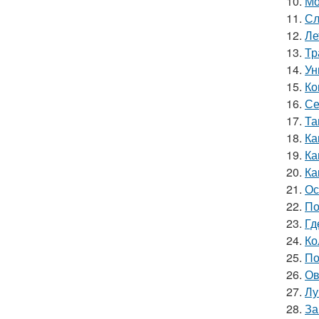
10.
Мо
11.
Сл
12.
Ле
13.
Тр
14.
Ун
15.
Ко
16.
Се
17.
Та
18.
Ка
19.
Ка
20.
Ка
21.
Ос
22.
По
23.
Гд
24.
Ко
25.
По
26.
Ов
27.
Лу
28.
За