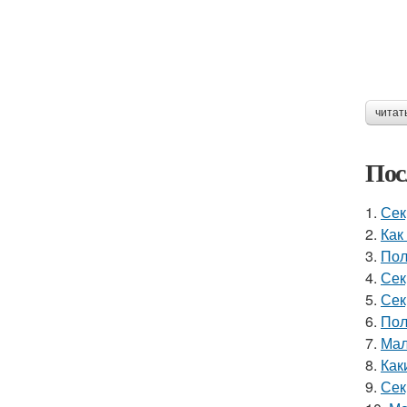
читат
Пос
1.
Сек
2.
Как
3.
Пол
4.
Сек
5.
Сек
6.
Пол
7.
Мал
8.
Как
9.
Сек