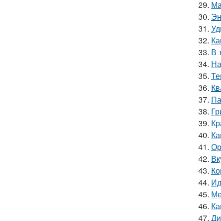
29.
Ма
30.
Эн
31.
Уд
32.
Ка
33.
В 
34.
На
35.
Те
36.
Кв
37.
Па
38.
Гр
39.
Кр
40.
Ка
41.
Ор
42.
Вк
43.
Ко
44.
Ид
45.
Ме
46.
Ка
47.
Ди