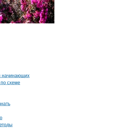
я начинающих
 по схеме
знать
о
методы