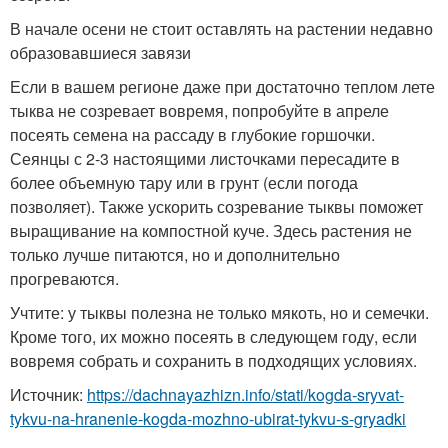
В начале осени не стоит оставлять на растении недавно
образовавшиеся завязи
Если в вашем регионе даже при достаточно теплом лете
тыква не созревает вовремя, попробуйте в апреле
посеять семена на рассаду в глубокие горшочки.
Сеянцы с 2-3 настоящими листочками пересадите в
более объемную тару или в грунт (если погода
позволяет). Также ускорить созревание тыквы поможет
выращивание на компостной куче. Здесь растения не
только лучше питаются, но и дополнительно
прогреваются.
Учтите: у тыквы полезна не только мякоть, но и семечки.
Кроме того, их можно посеять в следующем году, если
вовремя собрать и сохранить в подходящих условиях.
Источник:
https://dachnayazhizn.info/stati/kogda-sryvat-
tykvu-na-hranenie-kogda-mozhno-ubirat-tykvu-s-gryadki