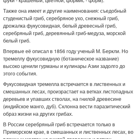
фуки - крашеный, цветной, формис - форм).
Также она имеет и другие наименования: съедобный
студенистый гриб, серебряное ухо, снежный гриб,
дрожалка фукусовидная, белый древесный гриб,
серебряный гриб, деревянный гриб-медуза, морской
белый гриб.
Впервые её описал в 1856 году ученый М. Беркли. Но
тремеллу фукусовидную (ботаническое название)
высоко ценили гурманы и кулинары Азии задолго до
этого события.
Фукусовидная тремелла встречается в лиственных и
смешанных лесах, произрастает на ветках листопадных
деревьев и упавших стволах, на гнилой древесине
(индийское манго, дуб). Склонна вести паразитический
образ жизни на других грибах.
В России серебряный гриб встречается только в
Приморском крае, в смешанных и лиственных лесах, во