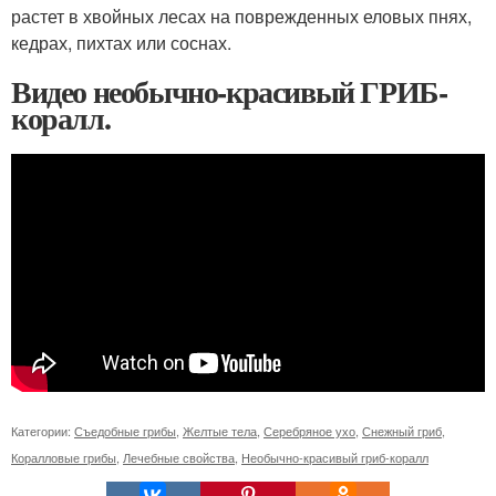
растет в хвойных лесах на поврежденных еловых пнях,
кедрах, пихтах или соснах.
Видео необычно-красивый ГРИБ-
коралл.
Категории:
Съедобные грибы
,
Желтые тела
,
Серебряное ухо
,
Снежный гриб
,
Коралловые грибы
,
Лечебные свойства
,
Необычно-красивый гриб-коралл