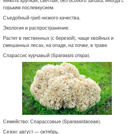
Мякоть хрупкая, светлая, без особого запаха, иногда с
горьким послевкусием.
Съедобный гриб низкого качества.
Экология и распространение:
Растет в лиственных (с березой), чаще хвойных и
смешанных лесах, на опаде, на почве, в траве.
Спарассис курчавый (Sparassis crispa).
Семейство: Спарассовые (Sparassidaceae).
Сезон: август — октябрь.