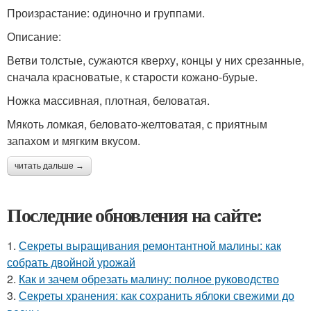
Произрастание: одиночно и группами.
Описание:
Ветви толстые, сужаются кверху, концы у них срезанные,
сначала красноватые, к старости кожано-бурые.
Ножка массивная, плотная, беловатая.
Мякоть ломкая, беловато-желтоватая, с приятным
запахом и мягким вкусом.
читать дальше →
Последние обновления на сайте:
1.
Секреты выращивания ремонтантной малины: как
собрать двойной урожай
2.
Как и зачем обрезать малину: полное руководство
3.
Секреты хранения: как сохранить яблоки свежими до