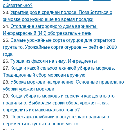
обязательно?
23.
Укрытие роз в средней полосе. Позаботиться о
зимовке роз нужно еще во время посадки
24.
Отопление загородного дома варианты.
Инфракрасный (ИК) обогреватель + печь
25.
Самые урожайные сорта огурцов для открытого
грунта то. Урожайные сорта огурцов — рейтинг 2023
года
26.
Турша из фасоли на зиму. Ингредиенты
27.
Когда и какой сельхозтехникой убирать морковь.
Традиционный сбор моркови вручную
28.
Уборка моркови на хранение. Основные правила по
уборки урожая моркови
29.
Когда убирать морковь и свеклу и как делать это
правильно. Выбираем сроки сбора урожая –, как
определить их максимально точно?
30.
Пересадка клубники в августе: как правильно
переместить кусты на новое место