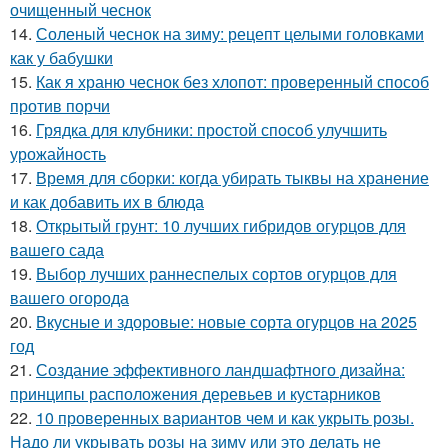
очищенный чеснок
14.
Соленый чеснок на зиму: рецепт целыми головками
как у бабушки
15.
Как я храню чеснок без хлопот: проверенный способ
против порчи
16.
Грядка для клубники: простой способ улучшить
урожайность
17.
Время для сборки: когда убирать тыквы на хранение
и как добавить их в блюда
18.
Открытый грунт: 10 лучших гибридов огурцов для
вашего сада
19.
Выбор лучших раннеспелых сортов огурцов для
вашего огорода
20.
Вкусные и здоровые: новые сорта огурцов на 2025
год
21.
Создание эффективного ландшафтного дизайна:
принципы расположения деревьев и кустарников
22.
10 проверенных вариантов чем и как укрыть розы.
Надо ли укрывать розы на зиму или это делать не