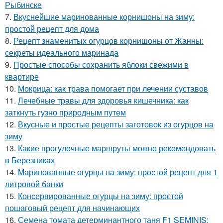
Рыбинске
7.
Вкуснейшие маринованные корнишоны на зиму:
простой рецепт для дома
8.
Рецепт знаменитых огурцов корнишоны от Жанны:
секреты идеального маринада
9.
Простые способы сохранить яблоки свежими в
квартире
10.
Мокрица: как трава помогает при лечении суставов
11.
Лечебные травы для здоровья кишечника: как
заткнуть гузно природным путем
12.
Вкусные и простые рецепты заготовок из огурцов на
зиму
13.
Какие прогулочные маршруты можно рекомендовать
в Березниках
14.
Маринованные огурцы на зиму: простой рецепт для 1
литровой банки
15.
Консервированные огурцы на зиму: простой
пошаговый рецепт для начинающих
16.
Семена томата детерминантного таня F1 SEMINIS: