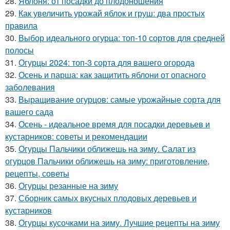
28.
Яблоня: от посадки до плодоношения
29.
Как увеличить урожай яблок и груш: два простых
правила
30.
Выбор идеального огурца: топ-10 сортов для средней
полосы
31.
Огурцы 2024: топ-3 сорта для вашего огорода
32.
Осень и парша: как защитить яблони от опасного
заболевания
33.
Выращивание огурцов: самые урожайные сорта для
вашего сада
34.
Осень - идеальное время для посадки деревьев и
кустарников: советы и рекомендации
35.
Огурцы Пальчики оближешь на зиму. Салат из
огурцов Пальчики оближешь на зиму: приготовление,
рецепты, советы
36.
Огурцы резанные на зиму
37.
Сборник самых вкусных плодовых деревьев и
кустарников
38.
Огурцы кусочками на зиму. Лучшие рецепты на зиму