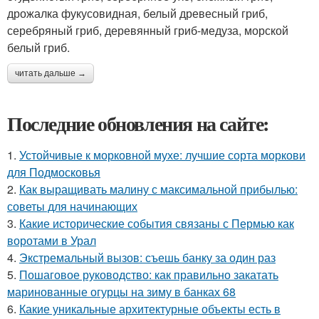
дрожалка фукусовидная, белый древесный гриб,
серебряный гриб, деревянный гриб-медуза, морской
белый гриб.
читать дальше →
Последние обновления на сайте:
1.
Устойчивые к морковной мухе: лучшие сорта моркови
для Подмосковья
2.
Как выращивать малину с максимальной прибылью:
советы для начинающих
3.
Какие исторические события связаны с Пермью как
воротами в Урал
4.
Экстремальный вызов: съешь банку за один раз
5.
Пошаговое руководство: как правильно закатать
маринованные огурцы на зиму в банках 68
6.
Какие уникальные архитектурные объекты есть в