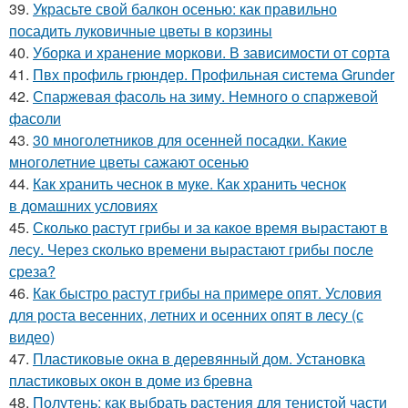
39.
Украсьте свой балкон осенью: как правильно
посадить луковичные цветы в корзины
40.
Уборка и хранение моркови. В зависимости от сорта
41.
Пвх профиль грюндер. Профильная система Grunder
42.
Спаржевая фасоль на зиму. Немного о спаржевой
фасоли
43.
30 многолетников для осенней посадки. Какие
многолетние цветы сажают осенью
44.
Как хранить чеснок в муке. Как хранить чеснок
в домашних условиях
45.
Сколько растут грибы и за какое время вырастают в
лесу. Через сколько времени вырастают грибы после
среза?
46.
Как быстро растут грибы на примере опят. Условия
для роста весенних, летних и осенних опят в лесу (с
видео)
47.
Пластиковые окна в деревянный дом. Установка
пластиковых окон в доме из бревна
48.
Полутень: как выбрать растения для тенистой части