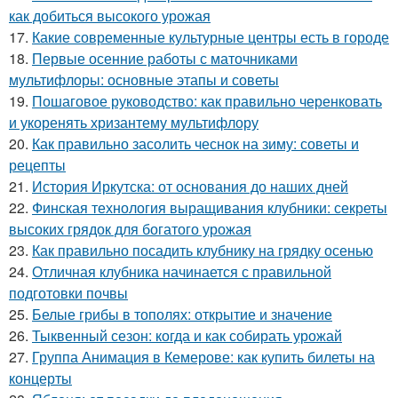
как добиться высокого урожая
17.
Какие современные культурные центры есть в городе
18.
Первые осенние работы с маточниками
мультифлоры: основные этапы и советы
19.
Пошаговое руководство: как правильно черенковать
и укоренять хризантему мультифлору
20.
Как правильно засолить чеснок на зиму: советы и
рецепты
21.
История Иркутска: от основания до наших дней
22.
Финская технология выращивания клубники: секреты
высоких грядок для богатого урожая
23.
Как правильно посадить клубнику на грядку осенью
24.
Отличная клубника начинается с правильной
подготовки почвы
25.
Белые грибы в тополях: открытие и значение
26.
Тыквенный сезон: когда и как собирать урожай
27.
Группа Анимация в Кемерове: как купить билеты на
концерты