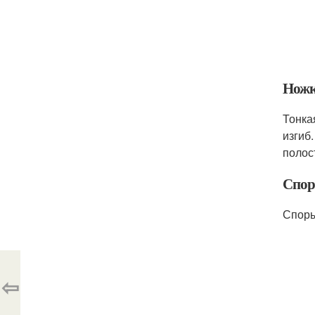
Нож
Тонка
изгиб
полос
Спор
Споры
⇦