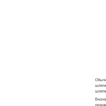
Обычн
шляпк
шляпк
Внача
оранж