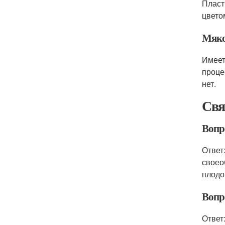
Пласт
цвето
Мяко
Имеет
проце
нет.
Свя
Вопро
Ответ
своео
плодо
Вопр
Ответ