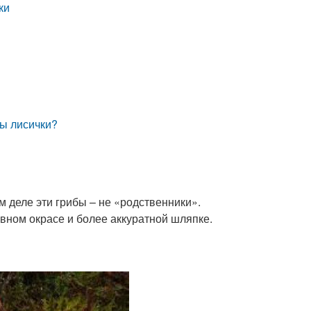
ки
бы лисички?
м деле эти грибы – не «родственники».
вном окрасе и более аккуратной шляпке.