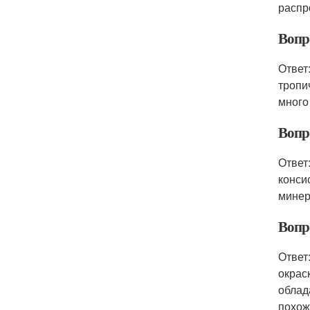
распро
Вопр
Ответ
тропи
много
Вопр
Ответ
конси
минер
Вопр
Ответ
окрас
облад
похож