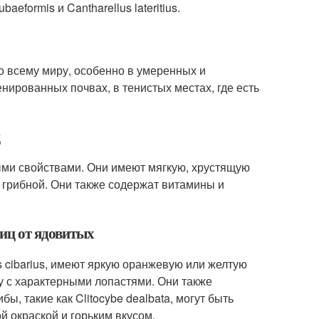
aeformis и Cantharellus lateritius.
о всему миру, особенно в умеренных и
нированных почвах, в тенистых местах, где есть
ц
ыми свойствами. Они имеют мягкую, хрустящую
и грибной. Они также содержат витамины и
сиц от ядовитых
s cibarius, имеют яркую оранжевую или желтую
у с характерными лопастями. Они также
, такие как Clitocybe dealbata, могут быть
 окраской и горьким вкусом.