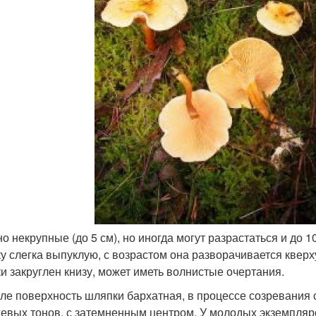
о некрупные (до 5 см), но иногда могут разрастаться и до
у слегка выпуклую, с возрастом она разворачивается кверх
и закруглен книзу, может иметь волнистые очертания.
ле поверхность шляпки бархатная, в процессе созревания с
евых тонов, с затемненным центром. У молодых экземпляр