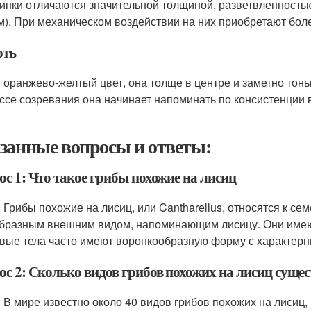
инки отличаются значительной толщиной, разветвленност
м). При механическом воздействии на них приобретают бол
ть
 оранжево-желтый цвет, она толще в центре и заметно тонь
ссе созревания она начинает напоминать по консистенции ва
занные вопросы и ответы:
с 1: Что такое грибы похожие на лисиц
: Грибы похожие на лисиц, или Cantharellus, относятся к се
бразным внешним видом, напоминающим лисицу. Они имеют
вые тела часто имеют воронкообразную форму с характер
ос 2: Сколько видов грибов похожих на лисиц сущес
: В мире известно около 40 видов грибов похожих на лисиц