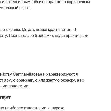
ью и интенсивным (обычно оранжево-коричневым
ее темный окрас.
ше к краям. Мякоть ножки красноватая. В
ту. Пахнет слабо (грибами), вкуса практически
мейству Cantharellaceae и характеризуются
 яркую оранжевую или желтую окраску, а их
ными лопастями.
твует
, но наиболее известными и широко