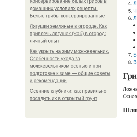
Консервирование белых грибов в
Л
домашних условиях рецепты.
Ч
Белые грибы консервированные
Л
Лягушки земляные в огороде. Как
привлечь лягушек (жаб) в огород:
личный опыт
Как укрыть на зиму можжевельник.
Б
Особенности ухода за
В
можжевельником осенью и при
Гри
подготовке к зиме — общие советы
и рекомендации
Ложна
Осенние клубники: как правильно
Основ
посадить их в открытый грунт
Шля