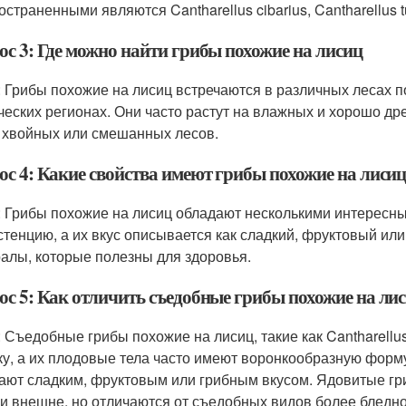
страненными являются Cantharellus cibarius, Cantharellus tub
ос 3: Где можно найти грибы похожие на лисиц
: Грибы похожие на лисиц встречаются в различных лесах п
ческих регионах. Они часто растут на влажных и хорошо дре
 хвойных или смешанных лесов.
ос 4: Какие свойства имеют грибы похожие на лиси
: Грибы похожие на лисиц обладают несколькими интересн
стенцию, а их вкус описывается как сладкий, фруктовый ил
алы, которые полезны для здоровья.
ос 5: Как отличить съедобные грибы похожие на ли
: Съедобные грибы похожие на лисиц, такие как Cantharellu
ку, а их плодовые тела часто имеют воронкообразную форм
ают сладким, фруктовым или грибным вкусом. Ядовитые грибы
и внешне, но отличаются от съедобных видов более бледной