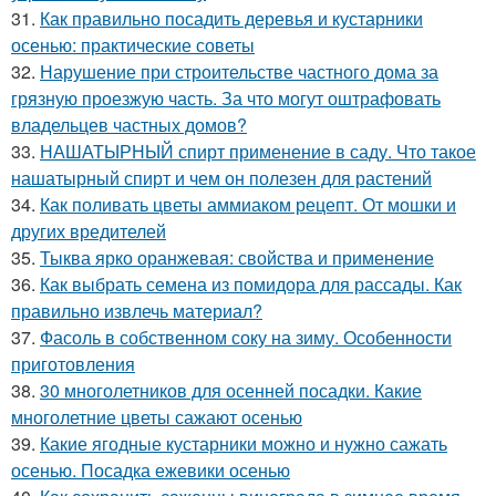
31.
Как правильно посадить деревья и кустарники
осенью: практические советы
32.
Нарушение при строительстве частного дома за
грязную проезжую часть. За что могут оштрафовать
владельцев частных домов?
33.
НАШАТЫРНЫЙ спирт применение в саду. Что такое
нашатырный спирт и чем он полезен для растений
34.
Как поливать цветы аммиаком рецепт. От мошки и
других вредителей
35.
Тыква ярко оранжевая: свойства и применение
36.
Как выбрать семена из помидора для рассады. Как
правильно извлечь материал?
37.
Фасоль в собственном соку на зиму. Особенности
приготовления
38.
30 многолетников для осенней посадки. Какие
многолетние цветы сажают осенью
39.
Какие ягодные кустарники можно и нужно сажать
осенью. Посадка ежевики осенью