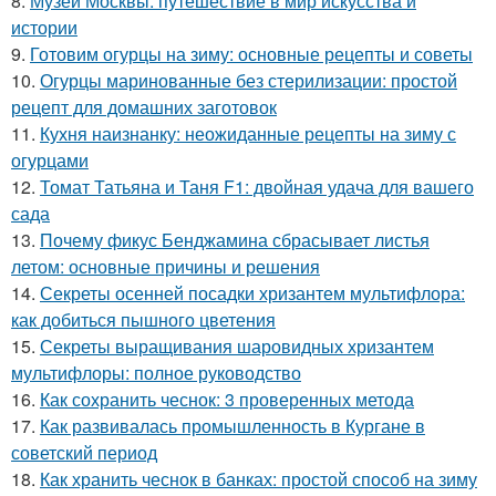
8.
Музеи Москвы: путешествие в мир искусства и
истории
9.
Готовим огурцы на зиму: основные рецепты и советы
10.
Огурцы маринованные без стерилизации: простой
рецепт для домашних заготовок
11.
Кухня наизнанку: неожиданные рецепты на зиму с
огурцами
12.
Томат Татьяна и Таня F1: двойная удача для вашего
сада
13.
Почему фикус Бенджамина сбрасывает листья
летом: основные причины и решения
14.
Секреты осенней посадки хризантем мультифлора:
как добиться пышного цветения
15.
Секреты выращивания шаровидных хризантем
мультифлоры: полное руководство
16.
Как сохранить чеснок: 3 проверенных метода
17.
Как развивалась промышленность в Кургане в
советский период
18.
Как хранить чеснок в банках: простой способ на зиму