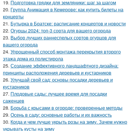
19.
Подготовка грядки для земляники: шаг за шагом
20.
Группа Анимация в Кемерове: как купить билеты на
концерты
21.
Бутырка в Братске: расписание концертов и новости
22.
Огурцы 2024: топ-3 сорта для вашего огорода
23.
Выбор лучших раннеспелых сортов огурцов для
вашего огорода
24.
Упрощенный способ монтажа перекрытия второго
этажа дома из полистирола
25.
Создание эффективного ландшафтного дизайна:
принципы расположения деревьев и кустарников
26.
Улучшай свой сад: основы посадки деревьев и
кустарников
27.
Плодовые сады: лучшее время для посадки
саженцев
28.
Борьба с крысами в огороде: проверенные методы
29.
Осень в саду: основные работы и их важность
30.
Когда и чем лучше укрыть розы на зиму. Зачем нужно
укрывать кусты на зиму