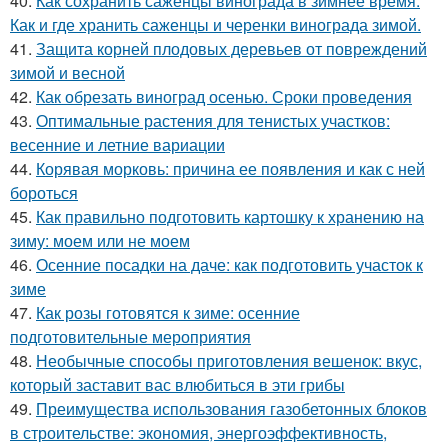
40.
Как сохранить саженцы винограда в зимнее время.
Как и где хранить саженцы и черенки винограда зимой.
41.
Защита корней плодовых деревьев от повреждений
зимой и весной
42.
Как обрезать виноград осенью. Сроки проведения
43.
Оптимальные растения для тенистых участков:
весенние и летние вариации
44.
Корявая морковь: причина ее появления и как с ней
бороться
45.
Как правильно подготовить картошку к хранению на
зиму: моем или не моем
46.
Осенние посадки на даче: как подготовить участок к
зиме
47.
Как розы готовятся к зиме: осенние
подготовительные мероприятия
48.
Необычные способы приготовления вешенок: вкус,
который заставит вас влюбиться в эти грибы
49.
Преимущества использования газобетонных блоков
в строительстве: экономия, энергоэффективность,