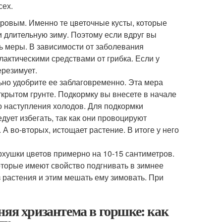
сех.
ровым. Именно те цветочные кусты, которые
и длительную зиму. Поэтому если вдруг вы
ть меры. В зависимости от заболевания
актическими средствами от грибка. Если у
ерезимует.
ьно удобрите ее заблаговременно. Эта мера
открытом грунте. Подкормку вы внесете в начале
 наступления холодов. Для подкормки
ует избегать, так как они провоцируют
А во-вторых, истощает растение. В итоге у него
рхушки цветов примерно на 10-15 сантиметров.
которые имеют свойство подгнивать в зимнее
из растения и этим мешать ему зимовать. При
няя хризантема в горшке: как