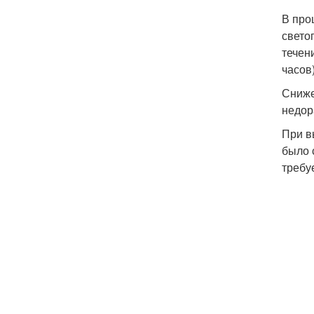
В про
свето
течен
часов
Сниже
недор
При в
было 
требу