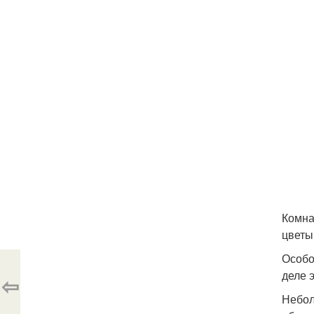
Комна
цветы
Особо
деле 
⇦
Небол