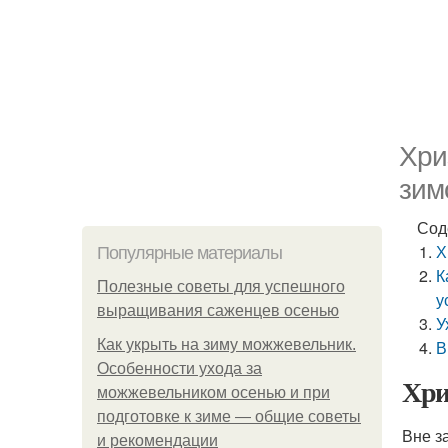
Хри
зим
Сод
Х
Популярные материалы
К
Полезные советы для успешного
у
выращивания саженцев осенью
У
Как укрыть на зиму можжевельник.
В
Особенности ухода за
Хри
можжевельником осенью и при
подготовке к зиме — общие советы
Вне з
и рекомендации