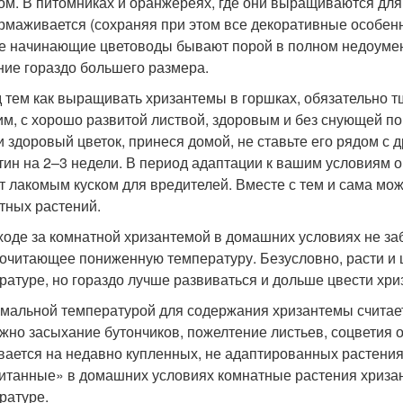
ом. В питомниках и оранжереях, где они выращиваются для 
рмаживается (сохраняя при этом все декоративные особен
е начинающие цветоводы бывают порой в полном недоумен
ние гораздо большего размера.
 тем как выращивать хризантемы в горшках, обязательно т
им, с хорошо развитой листвой, здоровым и без снующей по
и здоровый цветок, принеся домой, не ставьте его рядом с 
тин на 2–3 недели. В период адаптации к вашим условиям
т лакомым куском для вредителей. Вместе с тем и сама мо
тных растений.
ходе за комнатной хризантемой в домашних условиях не заб
очитающее пониженную температуру. Безусловно, расти и ц
ратуре, но гораздо лучше развиваться и дольше цвести хри
мальной температурой для содержания хризантемы считает
жно засыхание бутончиков, пожелтение листьев, соцветия 
вается на недавно купленных, не адаптированных растени
итанные» в домашних условиях комнатные растения хриза
ратуре.