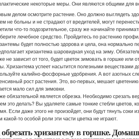
лактические некоторые меры. Они являются общими для в
вым делом осмотрите растение. Оно должно выглядеть здо
ем не больны и не страдают от вредителей, могут перенест
етили что-то подозрительное, сразу же начинайте принима
берите лечебное средство. Пройдитесь по растению профил
зантемы будет полностью здорова и цела, она нормально п
дполагает хризантема шаровидная уход на зиму. Обязател
же не зависит от того, будет цветок зимовать в горшке или 
ы. Хризантема успеет насытится полезными веществами до
ользуйте калийно-фосфорные удобрения. А вот азотных след
енсивный рост растения. Это, во-первых, мешает цветению. 
ается мало сил для зимовки.
же обязательной является обрезка. Необходимо срезать ве
ем это делать? Вы удаляете самые тонкие стебли цветов, 
мя. Если даже этого не произойдет, они будут тянуть соки 
м какой-то особой роли эти части цветка не играют.
 обрезать хризантему в горшке. Домаш