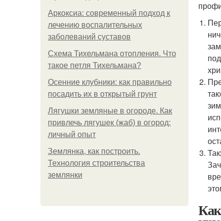
профи
Аркоксиа: современный подход к
Пер
лечению воспалительных
нич
заболеваний суставов
зам
Схема Тихельмана отопления. Что
под
такое петля Тихельмана?
хри
Пре
Осенние клубники: как правильно
так
посадить их в открытый грунт
зим
Лягушки земляные в огороде. Как
исп
привлечь лягушек (жаб) в огород:
инт
личный опыт
ост
Землянка, как построить.
Так
Технология строительства
Зач
землянки
вре
это
Как