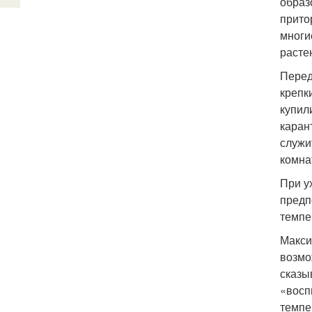
образ
прито
многи
расте
Перед
крепк
купил
каран
служи
комна
При у
предп
темпе
Макси
возмо
сказы
«восп
темпе