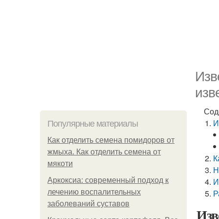
Изв
изв
Сод
И
Популярные материалы
Как отделить семена помидоров от
жмыха. Как отделить семена от
К
мякоти
Н
Аркоксиа: современный подход к
И
лечению воспалительных
Р
заболеваний суставов
Изв