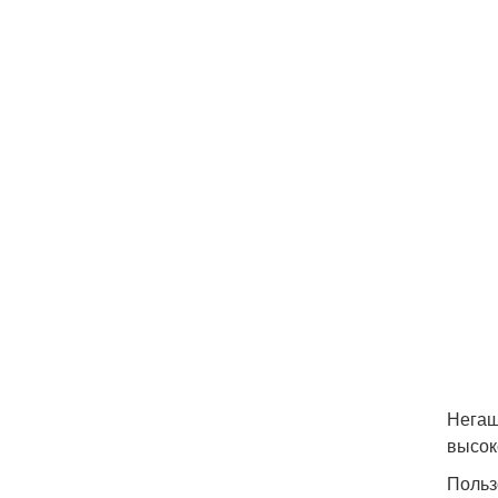
Негаш
высок
Польз