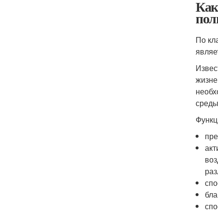
Как
пол
По кл
являе
Извес
жизне
необх
среды
Функц
пре
акт
воз
раз
спо
бла
спо