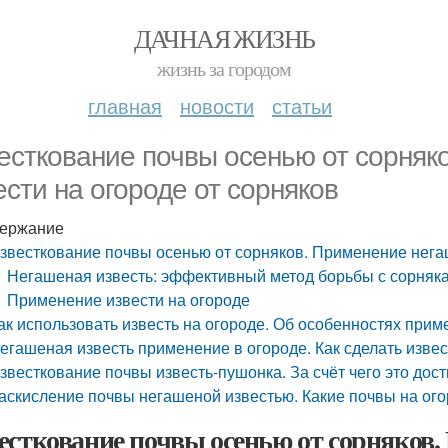
ДАЧНАЯ ЖИЗНЬ
жизнь за городом
главная
новости
статьи
есткование почвы осенью от сорняк
ести на огороде от сорняков
ержание
звесткование почвы осенью от сорняков. Применение негаш
Негашеная известь: эффективный метод борьбы с сорняк
Применение извести на огороде
ак использовать известь на огороде. Об особенностях прим
егашеная известь применение в огороде. Как сделать изв
звесткование почвы известь-пушонка. За счёт чего это дост
аскисление почвы негашеной известью. Какие почвы на ого
есткование почвы осенью от сорняков.