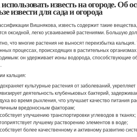
 использовать известь на огороде. Об 
ьзе извести для сада и огорода
ассификации Вишнякова, известь содержит такие вещества, 
тся оксидной, легко усваиваемой растениями. Большую долю
тно, что многие растения не выносят переизбытка кальция
нных процессах, происходящих в растительных организмах.
одимым: он удерживает ионы водорода, способствующие о
.
ии кальция:
дохраняет культурные растения от заболеваний, укрепляет 
ивизирует деятельность клубеньковых бактерий, задержива
духа во время рыхления, что улучшает качество питания р
личным вредоносным факторам;
собствует улучшению транспортировки углеводов в тканях;
гоприятствует лучшему растворению элементов в воде;
собствует более качественному и активному развитию сист