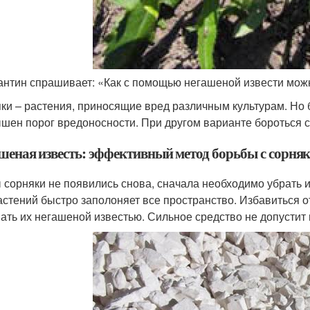
антин спрашивает: «Как с помощью негашеной извести можн
ки – растения, приносящие вред различным культурам. Но б
шен порог вредоносности. При другом варианте бороться с
шеная известь: эффективный метод борьбы с сорня
 сорняки не появились снова, сначала необходимо убрать их
астений быстро заполоняет все пространство. Избавиться о
ать их негашеной известью. Сильное средство не допустит