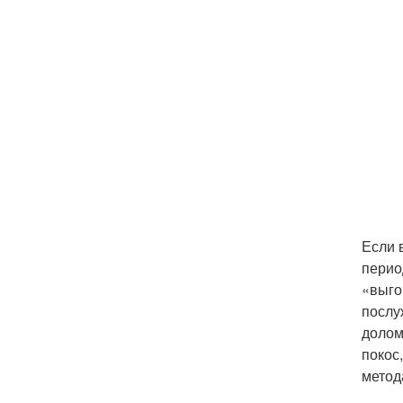
Если 
перио
«выго
послу
долом
покос
метод