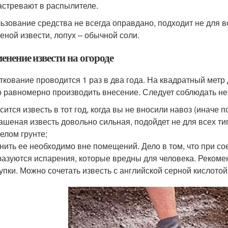
астревают в распылителе.
ьзование средства не всегда оправдано, подходит не для в
еной извести, лопух – обычной соли.
енение извести на огороде
ткование проводится 1 раз в два года. На квадратный метр
 равномерно производить внесение. Следует соблюдать не
сится известь в тот год, когда вы не вносили навоз (иначе п
ашеная известь довольно сильная, подойдет не для всех т
елом грунте;
нить ее необходимо вне помещений. Дело в том, что при со
азуются испарения, которые вредны для человека. Рекоме
упки. Можно сочетать известь с английской серной кислотой