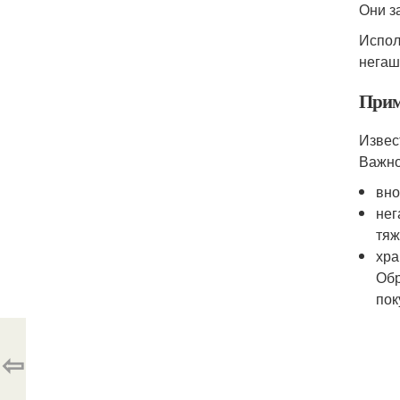
Они з
Испол
негаш
Прим
Извес
Важно
вно
нег
тяж
хра
Обр
пок
⇦