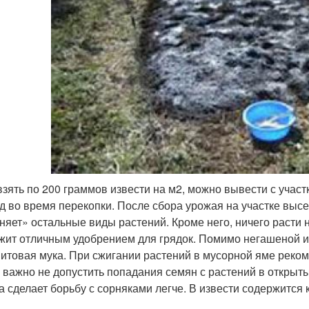
взять по 200 граммов извести на м2, можно вывести с участ
д во время перекопки. После сбора урожая на участке высе
няет» остальные виды растений. Кроме него, ничего расти не
жит отличным удобрением для грядок. Помимо негашеной из
итовая мука. При сжигании растений в мусорной яме реко
, важно не допустить попадания семян с растений в открыт
а сделает борьбу с сорняками легче. В извести содержится 