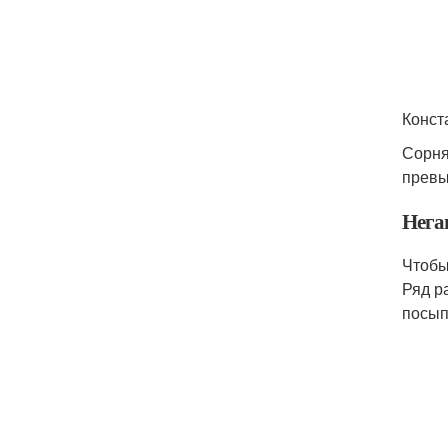
Конст
Сорня
превы
Нега
Чтобы
Ряд р
посып