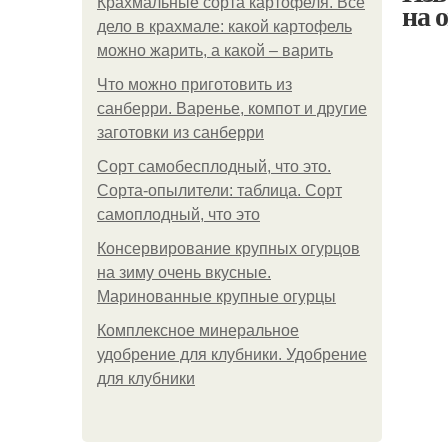
Крахмальные сорта картофеля. Все
на 
дело в крахмале: какой картофель
можно жарить, а какой – варить
Что можно приготовить из
санберри. Варенье, компот и другие
заготовки из санберри
Сорт самобесплодный, что это.
Сорта-опылители: таблица. Сорт
самоплодный, что это
Консервирование крупных огурцов
на зиму очень вкусные.
Маринованные крупные огурцы
Комплексное минеральное
удобрение для клубники. Удобрение
для клубники