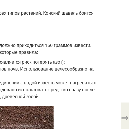
сех типов растений. Конский щавель боится
 должно приходиться 150 граммов извести.
которые правила:
оявляется риск потерять азот);
ипов почв. Использование целесообразно на
единении с водой известь может нагреваться.
ндовано использовать средство сразу после
, древесной золой.
⇨