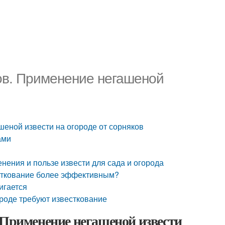
ов. Применение негашеной
еной извести на огороде от сорняков
ами
енения и пользе извести для сада и огорода
есткование более эффективным?
игается
роде требуют известкование
 Применение негашеной извести