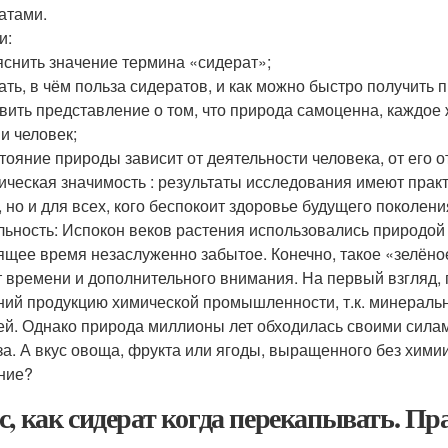
атами.
и:
снить значение термина «сидерат»;
ать, в чём польза сидератов, и как можно быстро получить 
вить представление о том, что природа самоценна, каждое
 и человек;
тояние природы зависит от деятельности человека, от его о
ическая значимость : результаты исследования имеют практ
, но и для всех, кого беспокоит здоровье будущего поколени
льность: Испокон веков растения использовались природой 
ящее время незаслуженно забытое. Конечно, такое «зелёно
т времени и дополнительного внимания. На первый взгляд,
ний продукцию химической промышленности, т.к. минеральн
ей. Однако природа миллионы лет обходилась своими силам
за. А вкус овоща, фрукта или ягоды, выращенного без химии
ние?
с, как сидерат когда перекапывать. Пр