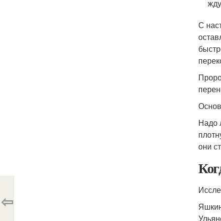
жду
С нас
остав
быстр
перек
Проро
перен
Основ
Надо 
плотн
они ст
Ког
Иссле
⇦
Яшкин
Ульян