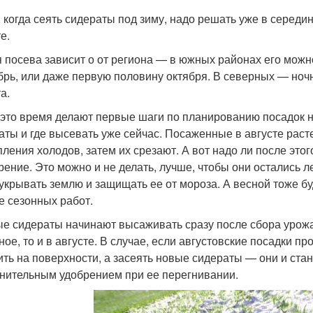
, когда сеять сидераты под зиму, надо решать уже в середи
е.
 посева зависит о от региона — в южных районах его можн
брь, или даже первую половину октября. В северных — ноч
а.
 это время делают первые шаги по планированию посадок на
аты и где высевать уже сейчас. Посаженные в августе раст
пления холодов, затем их срезают. А вот надо ли после эт
рение. Это можно и не делать, лучше, чтобы они остались 
 укрывать землю и защищать ее от мороза. А весной тоже б
е сезонных работ.
е сидераты начинают высаживать сразу после сбора урожая
ное, то и в августе. В случае, если августовские посадки пр
ить на поверхности, а засеять новые сидераты — они и ста
нительным удобрением при ее перегнивании.