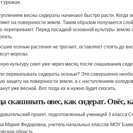
т урожая.
туплением весны сидераты начинают быстро расти. Когда он
ляют на поверхности земли. Таким образом получается сло
о перепревают. Перед посадкой основной культуры землю 
опать.
сшие осенью растения не трогают, оставляют стоять до ве
есут морозы.
ную культуру сеют уже через месяц после скашивания сиде
ли перекапывать сидераты осенью? Это совершенно необя
ую защиту на поверхности земли, а с наступлением холодов
анут уже весной. Вот тогда их и нужно будет скосить.
да скашивать овес, как сидерат. Овёс, к
довательский проект, подготовленный ученицей 3 класса 
а Мария Федоровна, учитель начальных классов МОУ Баевс
овская область