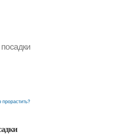
 посадки
о прорастить?
садки