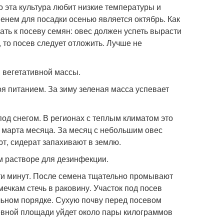
то эта культура любит низкие температуры и
енем для посадки осенью является октябрь. Как
ать к посеву семян: овес должен успеть вырасти
 то посев следует отложить. Лучше не
 вегетативной массы.
я питанием. За зиму зеленая масса успевает
од снегом. В регионах с теплым климатом это
ь марта месяца. За месяц с небольшим овес
еют, сидерат запахивают в землю.
 растворе для дезинфекции.
ати минут. После семена тщательно промывают
мечкам стечь в раковину. Участок под посев
льном порядке. Сухую почву перед посевом
евной площади уйдет около пары килограммов