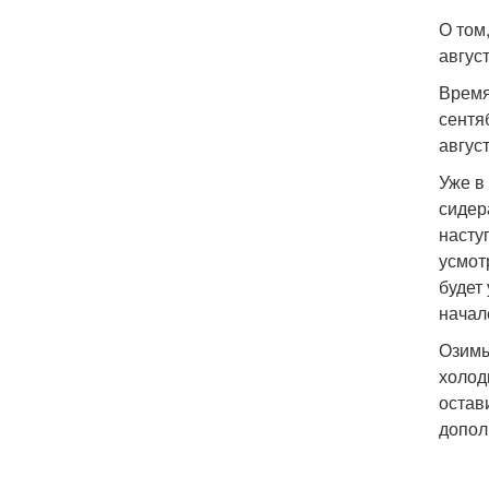
О том
август
Время
сентя
август
Уже в
сидер
насту
усмот
будет
начал
Озимы
холод
остав
допол