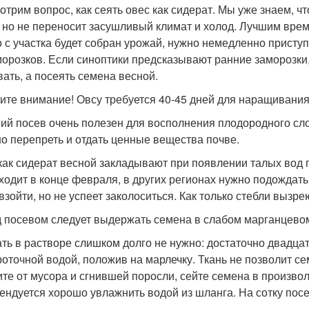
отрим вопрос, как сеять овес как сидерат. Мы уже знаем, ч
, но не переносит засушливый климат и холод. Лучшим врем
о с участка будет собран урожай, нужно немедленно приступ
морозков. Если синоптики предсказывают ранние заморозки,
вать, а посеять семена весной.
ите внимание! Овсу требуется 40-45 дней для наращивания
ий посев очень полезен для восполнения плодородного сло
о перепреть и отдать ценные вещества почве.
как сидерат весной закладывают при появлении талых вод п
ходит в конце февраля, в других регионах нужно подождат
 взойти, но не успеет заколоситься. Как только стебли вызр
 посевом следует выдержать семена в слабом марганцевом
ть в растворе слишком долго не нужно: достаточно двадц
роточной водой, положив на марлечку. Ткань не позволит се
ите от мусора и сгнившей поросли, сейте семена в произво
ендуется хорошо увлажнить водой из шланга. На сотку пос
.