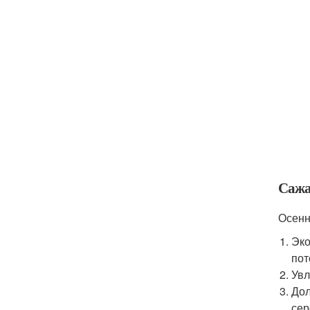
Сажа
Осенн
Эко
пот
Увл
Дол
сер