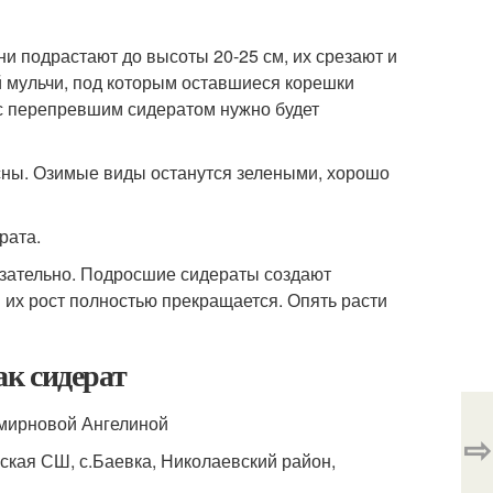
и подрастают до высоты 20-25 см, их срезают и
й мульчи, под которым оставшиеся корешки
с перепревшим сидератом нужно будет
сны. Озимые виды останутся зелеными, хорошо
рата.
зательно. Подросшие сидераты создают
 их рост полностью прекращается. Опять расти
ак сидерат
Смирновой Ангелиной
⇨
кая СШ, с.Баевка, Николаевский район,