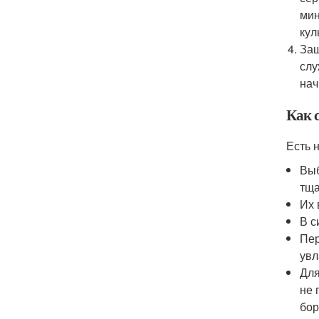
мин
кул
Защ
слу
нач
Как 
Есть 
Выб
тща
Их 
В с
Пер
увл
Для
не 
бор