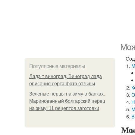
Мож
Сод
М
Популярные материалы
Лада т виноград. Виноград лада
описание сорта фото отзывы
К
Зеленые перцы на зиму в банках.
О
Маринованный болгарский перец
Н
на зиму: 11 рецептов заготовки
М
В
Мож