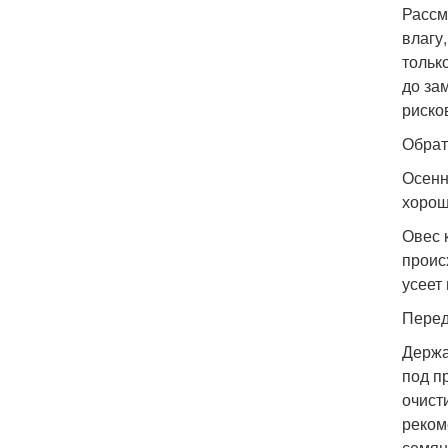
Рассм
влагу
тольк
до за
риско
Обрат
Осенн
хорош
Овес 
проис
усеет
Перед
Держа
под п
очист
реком
семян