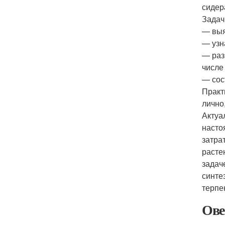
сидер
Задач
— выя
— узн
— раз
числе
— сос
Практ
лично
Актуа
насто
затра
расте
задач
синте
терпе
Ове