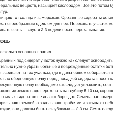
еральных веществ, насыщает кислородом. Все это потом 
ьтур.
ищают от солнца и заморозков. Срезанные сидераты остаю
жат своеобразным одеялом для нее. Перекопать участок мо
инать сеять — спустя 2-3 недели после перекапывания.
сеять
несколько основных правил.
ранный под сидерат участок нужно как следует освободить
тельно нужно убрать больные и поврежденные остатки ботв
высеивают на тех участках, где в дальнейшем собираются 
ильно обедненную почву перед посадкой сидерата вносят 
есушенную почву необходимо как следует увлажнить, сеять 
ажнении землю надо перекопать на глубину 5-10 см, хорош
 озимых сидератов не делают бороздок. Семена равномерн
присыпают землей, а заделывают граблями и засыпают неб
оздки, они должны быть неглубокими — 2-3 см. Сеять следуе