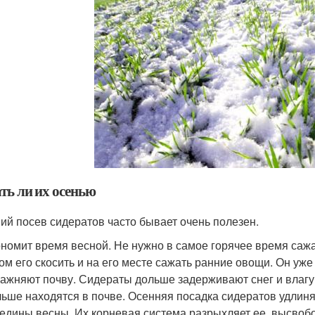
ть ли их осенью
ий посев сидератов часто бывает очень полезен.
номит время весной. Не нужно в самое горячее время сажат
ом его скосить и на его месте сажать ранние овощи. Он уже
ажняют почву. Сидераты дольше задерживают снег и влагу,
ьше находятся в почве. Осенняя посадка сидератов удлиня
едины весны. Их корневая система разрыхляет ее, высвоб