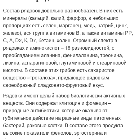
Состав рядовок довольно разнообразен. В них есть
минералы (кальций, калий, фарфор, в небольших
пропорциях есть селен, марганец, медь, натрий, цинк,
железо), вся группа витаминов В, а также витамины РР,
С, А, D2, К, D7, бетаин, холин. Огромный спектр в
рядовках и аминокислот – 18 разновидностей, с
преобладанием аланина, фенилаланина, треонина,
лизина, аспарагиновой, глутаминовой и стеариновой
кислоты. В составе этих грибов есть сахаристое
вещество «трегалоза», придающее рядовкам
своеобразный сладковато-фруктовый вкус.
Рядовки имеют целый набор биологически активных
веществ. Они содержат клитоцин и фомецин –
природные антибиотики, которые оказывают
губительное действие на разные виды патогенных
бактерий, раковые клетки. В составе этого продукта
высокие показатели фенолов, эргостерина и