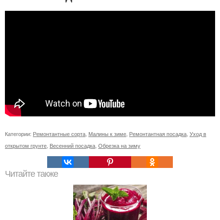
Категории:
Ремонтантные сорта
,
Малины к зиме
,
Ремонтантная посадка
,
Уход в
открытом грунте
,
Весенний посадка
,
Обрезка на зиму
Читайте также