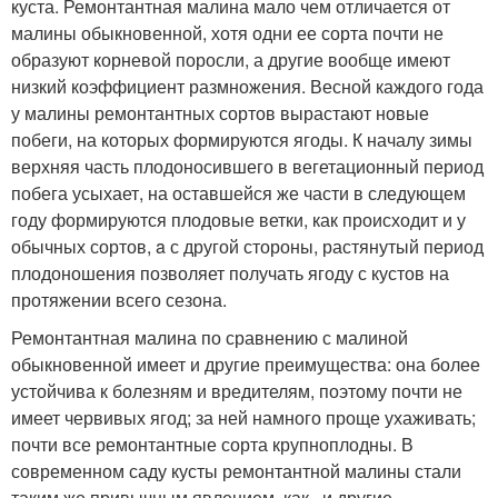
куста. Ремонтантная малина мало чем отличается от
малины обыкновенной, хотя одни ее сорта почти не
образуют корневой поросли, а другие вообще имеют
низкий коэффициент размножения. Весной каждого года
у малины ремонтантных сортов вырастают новые
побеги, на которых формируются ягоды. К началу зимы
верхняя часть плодоносившего в вегетационный период
побега усыхает, на оставшейся же части в следующем
году формируются плодовые ветки, как происходит и у
обычных сортов, a с другой стороны, растянутый период
плодоношения позволяет получать ягоду с кустов на
протяжении всего сезона.
Ремонтантная малина по сравнению с малиной
обыкновенной имеет и другие преимущества: она более
устойчива к болезням и вредителям, поэтому почти не
имеет червивых ягод; за ней намного проще ухаживать;
почти все ремонтантные сорта крупноплодны. В
современном саду кусты ремонтантной малины стали
таким же привычным явлением, как,,,и другие