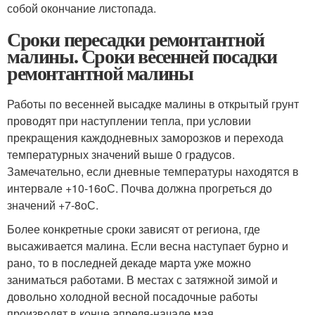
собой окончание листопада.
Сроки пересадки ремонтантной
малины. Сроки весенней посадки
ремонтантной малины
Работы по весенней высадке малины в открытый грунт
проводят при наступлении тепла, при условии
прекращения каждодневных заморозков и перехода
температурных значений выше 0 градусов.
Замечательно, если дневные температуры находятся в
интервале +10-16
о
С. Почва должна прогреться до
значений +7-8
о
С.
Более конкретные сроки зависят от региона, где
высаживается малина. Если весна наступает бурно и
рано, то в последней декаде марта уже можно
заниматься работами. В местах с затяжной зимой и
довольно холодной весной посадочные работы
производят в конце апреля-начале мая.