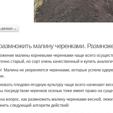
ь дальше →
 размножить малину черенками. Размнож
ожение малины корневыми черенками чаще всего осуществл
точно старый, но сорт очень качественный и купить аналоги
! Малина не укореняется черенками, которые успели одер
и .
ковать плодово-ягодную культуру чаще всего начинают вес
ы посредством черенков осенью тоже имеет право на суще
 на вопрос, как размножить малину черенками весной, лежи
нить следующий алгоритм действий: