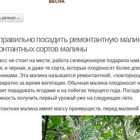
ь дальше →
 правильно посадить ремонтантную мали
онтантных сортов малины
есс не стоит на месте, работа селекционеров подарила нам
я, и черная, и даже те сорта, которые плодоносят более д
никами. Эта малина называется ремонтантной, «повторноц
ократно за время вегетации. Обычная малина плодоносит н
ает порадовать ягодами и на побегах текущего года. Поса
жность получить первый урожай уже на следующее лето.
тантная малина имеет массу преимуществ, перед малиной