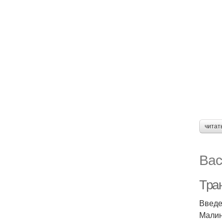
читат
Вас
Тра
Введ
Малин