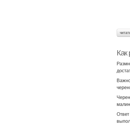
читат
Как
Размн
доста
Важно
черенк
Черен
малин
Ответ
выпол