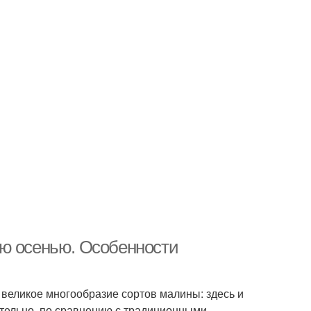
ую осенью. Особенности
 великое многообразие сортов малины: здесь и
лительно, по сравнению с традиционными