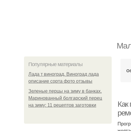
Мал
Популярные материалы
Об
Лада т виноград. Виноград лада
описание сорта фото отзывы
Зеленые перцы на зиму в банках.
Маринованный болгарский перец
Как
на зиму: 11 рецептов заготовки
рем
Прогр
желта