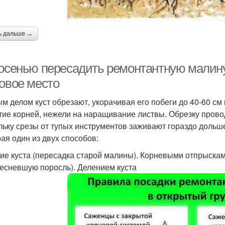
ь дальше →
 осенью пересадить ремонтантную малину
новое место
м делом куст обрезают, укорачивая его побеги до 40-60 см 
тие корней, нежели на наращивание листвы. Обрезку прово
льку срезы от тупых инструментов заживают гораздо дольш
ая один из двух способов:
ие куста (пересадка старой малины). Корневыми отпрыскам
есневшую поросль). Делением куста