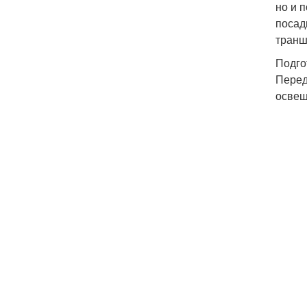
но и 
посад
транш
Подго
Перед
освещ