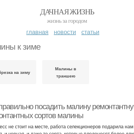
ДАЧНАЯ ЖИЗНЬ
жизнь за городом
главная
новости
статьи
ины к зиме
Малины в
резка на зиму
траншею
 правильно посадить малину ремонтантн
онтантных сортов малины
есс не стоит на месте, работа селекционеров подарила нам
я, и черная, и даже те сорта, которые плодоносят более д