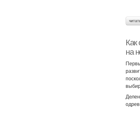
читат
Как
на 
Первы
разви
поско
выбир
Делен
одрев