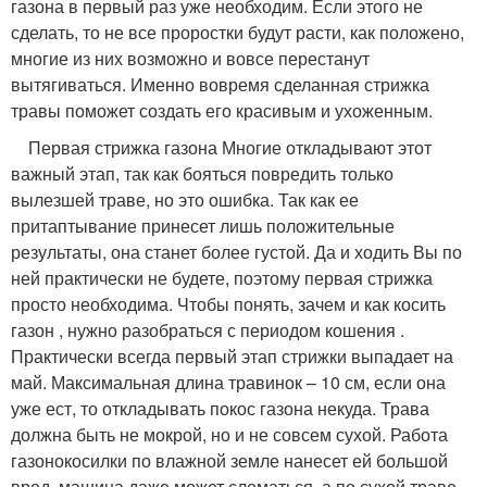
газона в первый раз уже необходим. Если этого не
сделать, то не все проростки будут расти, как положено,
многие из них возможно и вовсе перестанут
вытягиваться. Именно вовремя сделанная стрижка
травы поможет создать его красивым и ухоженным.
Первая стрижка газона Многие откладывают этот
важный этап, так как бояться повредить только
вылезшей траве, но это ошибка. Так как ее
притаптывание принесет лишь положительные
результаты, она станет более густой. Да и ходить Вы по
ней практически не будете, поэтому первая стрижка
просто необходима. Чтобы понять, зачем и как косить
газон , нужно разобраться с периодом кошения .
Практически всегда первый этап стрижки выпадает на
май. Максимальная длина травинок – 10 см, если она
уже ест, то откладывать покос газона некуда. Трава
должна быть не мокрой, но и не совсем сухой. Работа
газонокосилки по влажной земле нанесет ей большой
вред, машина даже может сломаться, а по сухой траве