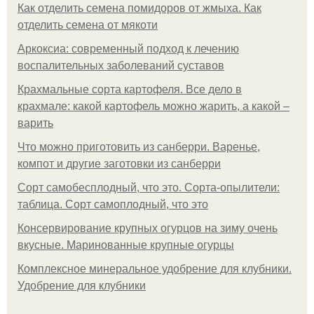
Как отделить семена помидоров от жмыха. Как
отделить семена от мякоти
Аркоксиа: современный подход к лечению
воспалительных заболеваний суставов
Крахмальные сорта картофеля. Все дело в
крахмале: какой картофель можно жарить, а какой –
варить
Что можно приготовить из санберри. Варенье,
компот и другие заготовки из санберри
Сорт самобесплодный, что это. Сорта-опылители:
таблица. Сорт самоплодный, что это
Консервирование крупных огурцов на зиму очень
вкусные. Маринованные крупные огурцы
Комплексное минеральное удобрение для клубники.
Удобрение для клубники