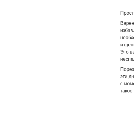
Прост
Варен
избав
необх
и щеп
Это в
неспе
Порез
эти д
с мом
такое