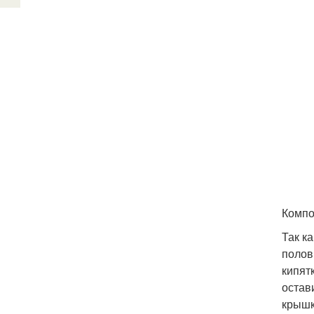
Компо
Так к
полов
кипят
остав
крышк