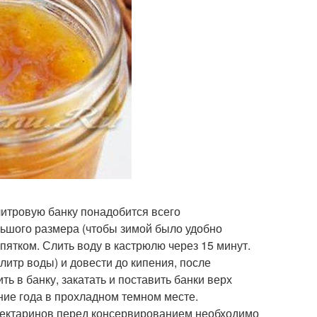
 литровую банку понадобится всего
ьшого размера (чтобы зимой было удобно
ипятком. Слить воду в кастрюлю через 15 минут.
 литр воды) и довести до кипения, после
ь в банку, закатать и поставить банки верх
ение года в прохладном темном месте.
 нектаринов перед консервированием необходимо