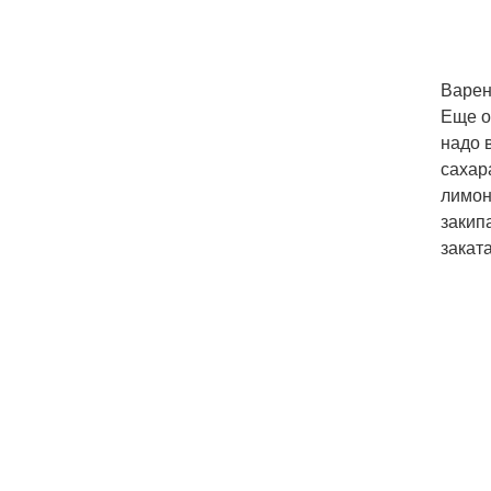
Варен
Еще о
надо 
сахар
лимон
закип
заката