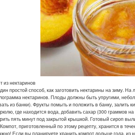
т из нектаринов
дин простой способ, как заготовить нектарины на зиму. На
лограмма нектаринов. Плоды должны быть упругими, небол
вать из банки). Фрукты помыть и положить в банку, залить к
трюлю, где находится вода, добавить сахар (300 граммов на
рить пять минут под закрытой крышкой. Готовый сироп вылит
 Компот, приготовленный по этому рецепту, хранится в теч
ажно! Если вы планируете хранить компот дольше года, из