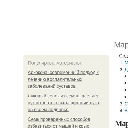
Мар
Сод
М
Популярные материалы
Д
Аркоксиа: современный подход к
лечению воспалительных
заболеваний суставов
Луковый севок из семян: все, что
нужно знать о выращивании лука
С
на своем подворье
В
Семь проверенных способов
Мар
избавиться от мышей и крыс