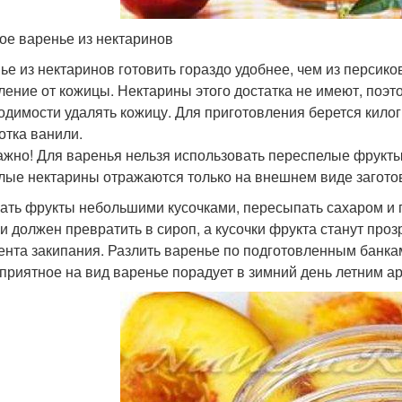
ое варенье из нектаринов
ье из нектаринов готовить гораздо удобнее, чем из персико
ление от кожицы. Нектарины этого достатка не имеют, поэт
одимости удалять кожицу. Для приготовления берется килог
отка ванили.
ажно! Для варенья нельзя использовать переспелые фрукты
лые нектарины отражаются только на внешнем виде заготовк
ать фрукты небольшими кусочками, пересыпать сахаром и по
ни должен превратить в сироп, а кусочки фрукта станут про
ента закипания. Разлить варенье по подготовленным банкам 
 приятное на вид варенье порадует в зимний день летним а