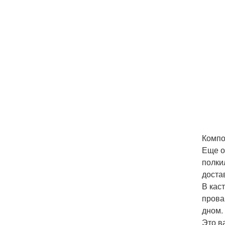
Компо
Еще о
полки
доста
В кас
прова
дном.
Это в