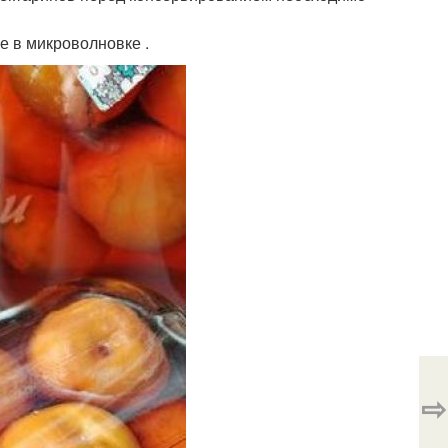
е в микроволновке .
⇨