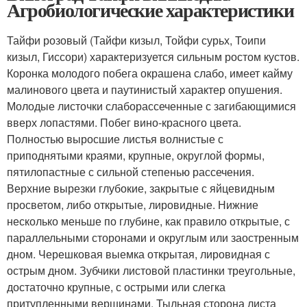
Агробиологические характеристики
Тайфи розовый (Тайфи кизыл, Тойфи сурьх, Тоипи
кизыл, Гиссори) характеризуется сильным ростом кустов.
Коронка молодого побега окрашена слабо, имеет кайму
малинового цвета и паутинистый характер опушения.
Молодые листочки слаборассеченные с загибающимися
вверх лопастями. Побег вино-красного цвета.
Полностью выросшие листья волнистые с
приподнятыми краями, крупные, округлой формы,
пятилопастные с сильной степенью рассечения.
Верхние вырезки глубокие, закрытые с яйцевидным
просветом, либо открытые, лировидные. Нижние
несколько меньше по глубине, как правило открытые, с
параллельными сторонами и округлым или заостренным
дном. Черешковая выемка открытая, лировидная с
острым дном. Зубчики листовой пластинки треугольные,
достаточно крупные, с острыми или слегка
притупленными вершинами. Тыльная сторона листа