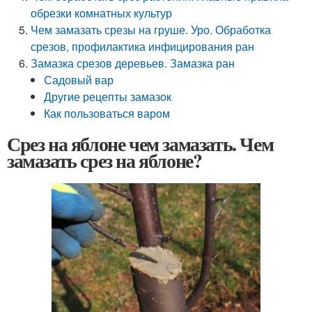
обрезки комнатных культур
Чем замазать срезы на груше. Уро. Обработка
срезов, профилактика инфицирования ран
Замазка срезов деревьев. Замазка ран
Садовый вар
Другие рецепты замазок
Как пользоваться варом
Срез на яблоне чем замазать. Чем
замазать срез на яблоне?