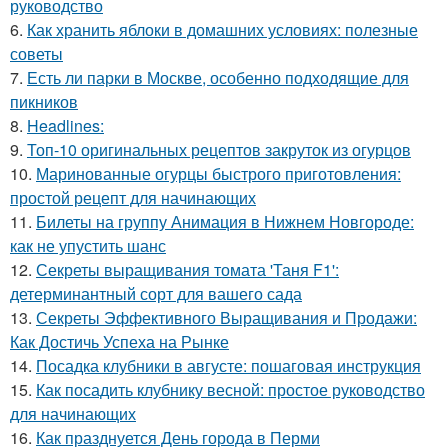
руководство
6.
Как хранить яблоки в домашних условиях: полезные
советы
7.
Есть ли парки в Москве, особенно подходящие для
пикников
8.
Headlines:
9.
Топ-10 оригинальных рецептов закруток из огурцов
10.
Маринованные огурцы быстрого приготовления:
простой рецепт для начинающих
11.
Билеты на группу Анимация в Нижнем Новгороде:
как не упустить шанс
12.
Секреты выращивания томата 'Таня F1':
детерминантный сорт для вашего сада
13.
Секреты Эффективного Выращивания и Продажи:
Как Достичь Успеха на Рынке
14.
Посадка клубники в августе: пошаговая инструкция
15.
Как посадить клубнику весной: простое руководство
для начинающих
16.
Как празднуется День города в Перми