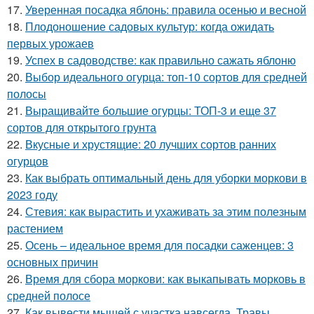
17.
Уверенная посадка яблонь: правила осенью и весной
18.
Плодоношение садовых культур: когда ожидать
первых урожаев
19.
Успех в садоводстве: как правильно сажать яблоню
20.
Выбор идеального огурца: топ-10 сортов для средней
полосы
21.
Выращивайте большие огурцы: ТОП-3 и еще 37
сортов для открытого грунта
22.
Вкусные и хрустящие: 20 лучших сортов ранних
огурцов
23.
Как выбрать оптимальный день для уборки моркови в
2023 году
24.
Стевия: как вырастить и ухаживать за этим полезным
растением
25.
Осень – идеальное время для посадки саженцев: 3
основных причин
26.
Время для сбора моркови: как выкапывать морковь в
средней полосе
27.
Как вывести мышей с участка навсегда. Травы