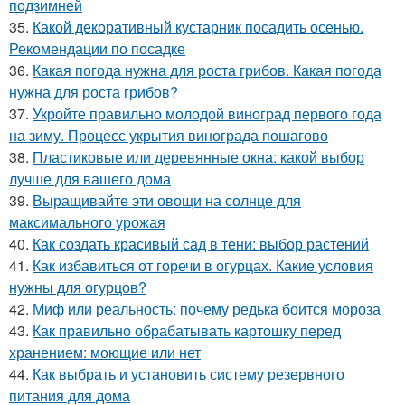
подзимней
35.
Какой декоративный кустарник посадить осенью.
Рекомендации по посадке
36.
Какая погода нужна для роста грибов. Какая погода
нужна для роста грибов?
37.
Укройте правильно молодой виноград первого года
на зиму. Процесс укрытия винограда пошагово
38.
Пластиковые или деревянные окна: какой выбор
лучше для вашего дома
39.
Выращивайте эти овощи на солнце для
максимального урожая
40.
Как создать красивый сад в тени: выбор растений
41.
Как избавиться от горечи в огурцах. Какие условия
нужны для огурцов?
42.
Миф или реальность: почему редька боится мороза
43.
Как правильно обрабатывать картошку перед
хранением: моющие или нет
44.
Как выбрать и установить систему резервного
питания для дома