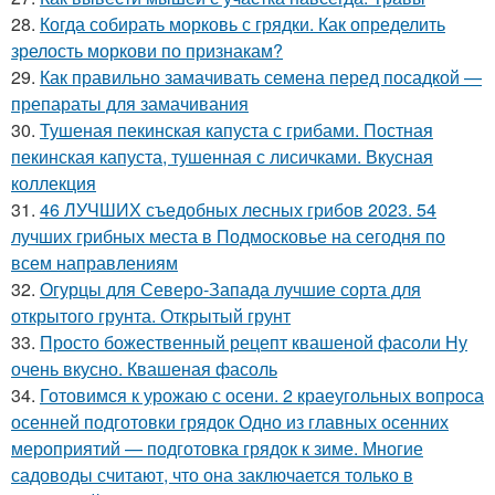
28.
Когда собирать морковь с грядки. Как определить
зрелость моркови по признакам?
29.
Как правильно замачивать семена перед посадкой —
препараты для замачивания
30.
Тушеная пекинская капуста с грибами. Постная
пекинская капуста, тушенная с лисичками. Вкусная
коллекция
31.
46 ЛУЧШИХ съедобных лесных грибов 2023. 54
лучших грибных места в Подмосковье на сегодня по
всем направлениям
32.
Огурцы для Северо-Запада лучшие сорта для
открытого грунта. Открытый грунт
33.
Просто божественный рецепт квашеной фасоли Ну
очень вкусно. Квашеная фасоль
34.
Готовимся к урожаю с осени. 2 краеугольных вопроса
осенней подготовки грядок Одно из главных осенних
мероприятий — подготовка грядок к зиме. Многие
садоводы считают, что она заключается только в