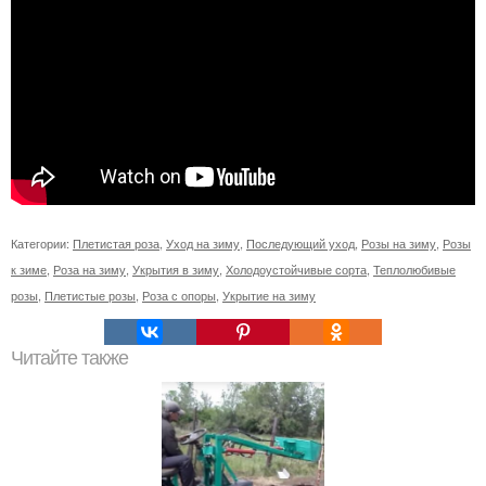
Категории:
Плетистая роза
,
Уход на зиму
,
Последующий уход
,
Розы на зиму
,
Розы
к зиме
,
Роза на зиму
,
Укрытия в зиму
,
Холодоустойчивые сорта
,
Теплолюбивые
розы
,
Плетистые розы
,
Роза с опоры
,
Укрытие на зиму
Читайте также