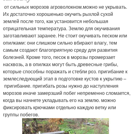
от сильных морозов агроволокном.можно не укрывать.
Их достаточно хорошенько окучить рыхлой сухой
землей после того, как установится небольшая
отрицательная температура. Землю для окучивания
заготавливают заранее. Не стоит окучивать песком или
опилками: они слишком сильно вбирают влагу, тем
самым создают благоприятную среду для развития
болезней. Кроме того, песок в морозы промерзает
насквозь, а в опилках могут быть древесные грибы,
которые способны поражать и стебли роз. пригибание к
землеследующий этап в подготовке кустов к укрытию –
пригибание. пригибать розы нужно до наступления
морозов иначе замерзший побег непременно сломается,
когда вы начнете укладывать его на землю. можно
фиксировать крючками отдельно каждую ветку или
группы побегов.