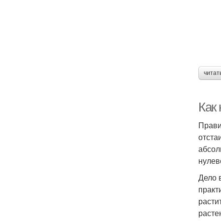
читат
Как
Прави
отста
абсол
нулев
Дело 
практ
расти
расте