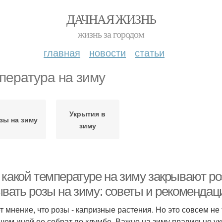
ДАЧНАЯ ЖИЗНЬ
жизнь за городом
главная
новости
статьи
пература на зиму
Укрытия в
зы на зиму
зиму
 какой температуре на зиму закрывают ро
ывать розы на зиму: советы и рекомендац
т мнение, что розы - капризные растения. Но это совсем не 
 чем иной ее собрат по клумбе. Важно на зиму правильно ук