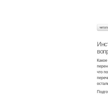
читат
Инс
воп
Какое
перен
что п
переч
остал
Подго