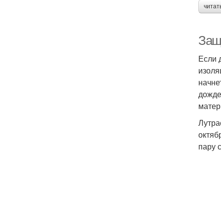
читат
Защ
Если 
изоля
начне
дожде
матер
Лутра
октяб
пару 