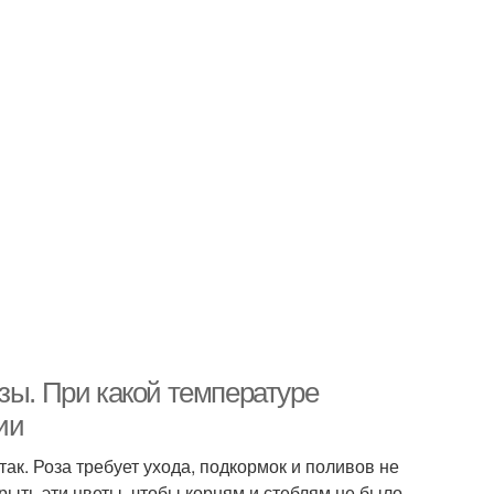
зы. При какой температуре
ии
так. Роза требует ухода, подкормок и поливов не
рыть эти цветы, чтобы корням и стеблям не было