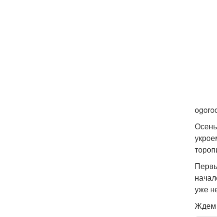
ogoro
Осень
укрое
тороп
Первы
начал
уже не
Ждем 