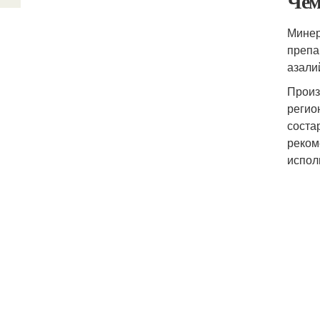
Чем
Минер
препа
азали
Произ
регио
соста
реком
испол