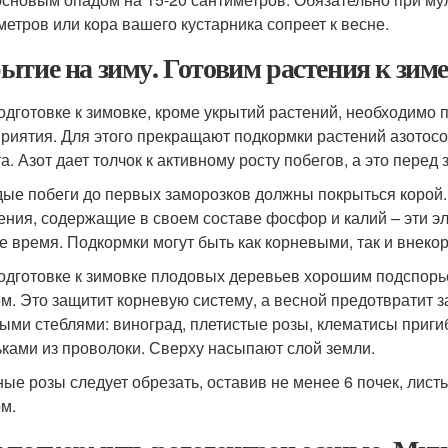
метров или кора вашего кустарника сопреет к весне.
ытие на зиму. Готовим растения к зиме
одготовке к зимовке, кроме укрытий растений, необходимо
риятия. Для этого прекращают подкормки растений азото
а. Азот дает толчок к активному росту побегов, а это перед
ые побеги до первых заморозков должны покрыться корой.
ения, содержащие в своем составе фосфор и калий – эти э
е время. Подкормки могут быть как корневыми, так и внеко
одготовке к зимовке плодовых деревьев хорошим подспорь
м. Это защитит корневую систему, а весной предотвратит з
ыми стеблями: виноград, плетистые розы, клематисы приги
ками из проволоки. Сверху насыпают слой земли.
ые розы следует обрезать, оставив не менее 6 почек, листь
м.