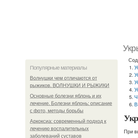
Укр
Сод
У
Популярные материалы
У
Волнушки чем отличаются от
У
рыжиков. ВОЛНУШКИ И РЫЖИКИ
У
Основные болезни яблонь и их
Ч
лечение. Болезни яблонь: описание
В
с фото, методы борьбы
Укр
Аркоксиа: современный подход к
лечению воспалительных
При в
заболеваний суставов