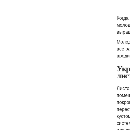
Когда 
молод
выращ
Молод
все р
вреди
Укр
лис
Листо
помеш
покро
перес
кусто
систе
или с