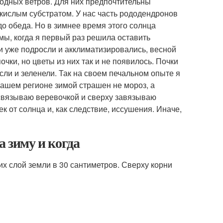
лодных ветров. Для них предпочтительны
кислым субстратом. У нас часть рододендронов
до обеда. Но в зимнее время этого солнца
мы, когда я первый раз решила оставить
и уже подросли и акклиматизировались, весной
чки, но цветы из них так и не появилось. Почки
ли и зеленели. Так на своем печальном опыте я
 нашем регионе зимой страшен не мороз, а
 связываю веревочкой и сверху завязываю
к от солнца и, как следствие, иссушения. Иначе,
а зиму и когда
них слой земли в 30 сантиметров. Сверху корни