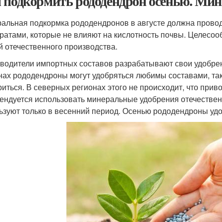
 подкормить рододендрон осенью. Ми
альная подкормка рододендронов в августе должна пров
ратами, которые не влияют на кислотность почвы. Целесоо
й отечественного производства.
водители импортных составов разрабатывают свои удобрен
нах рододендроны могут удобряться любимы составами, так
риться. В северных регионах этого не происходит, что приво
ендуется использовать минеральные удобрения отечествен
ьзуют только в весенний период. Осенью рододендроны уд