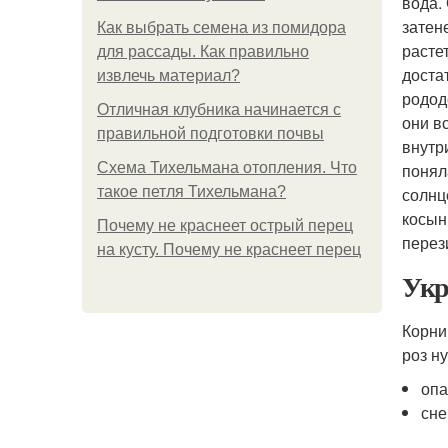
вода.
затен
Как выбрать семена из помидора
расте
для рассады. Как правильно
доста
извлечь материал?
родод
Отличная клубника начинается с
они в
правильной подготовки почвы
внутр
Схема Тихельмана отопления. Что
понял
такое петля Тихельмана?
солнц
косын
Почему не краснеет острый перец
перез
на кусту. Почему не краснеет перец
Укр
Корни
роз н
опа
сне