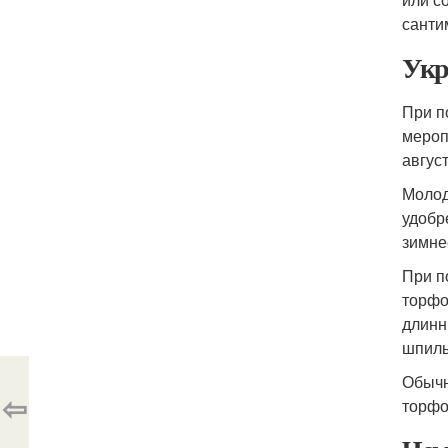
санти
Укр
При п
мероп
август
Молод
удобр
зимне
При п
торфо
длинн
шпиль
Обычн
⇦
торфо