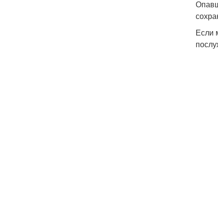
Опавш
сохра
Если 
послу