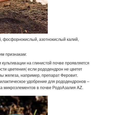
, фосфорнокислый, азотнокислый калий,
им признакам:
и культивации на глинистой почве проявляется
сти цветения( если рододендрон не цветет
мы железа, например, препарат Феровит.
филактическое удобрение для рододендронов –
а микроэлементов в почве РодоАзалия AZ.