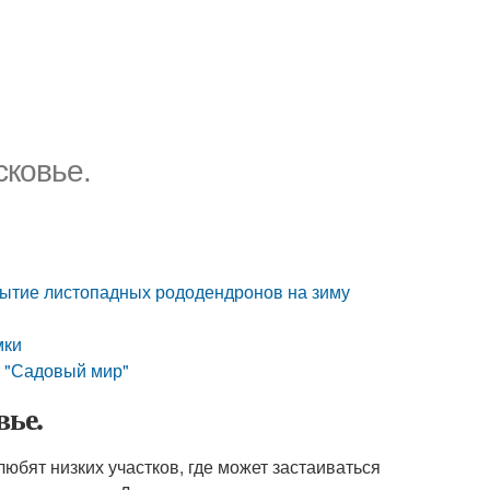
сковье.
рытие листопадных рододендронов на зиму
мки
т "Садовый мир"
вье.
юбят низких участков, где может застаиваться