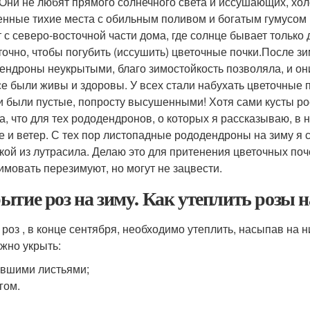
 Они не любят прямого солнечного света и иссушающих, хо
енные тихие места с обильным поливом и богатым гумусом 
т с северо-восточной части дома, где солнце бывает только 
точно, чтобы погубить (иссушить) цветочные почки.После зи
ендроны неукрытыми, благо зимостойкость позволяла, и он
се были живы и здоровы. У всех стали набухать цветочные по
и были пустые, попросту высушенными! Хотя сами кусты рос
а, что для тех рододендронов, о которых я рассказываю, в
е и ветер. С тех пор листопадные рододендроны на зиму я
кой из лутрасила. Делаю это для притенения цветочных поче
имовать перезимуют, но могут не зацвести.
ытие роз на зиму. Как утеплить розы н
 роз , в конце сентября, необходимо утеплить, насыпав на 
ужно укрыть:
вшими листьями;
гом.