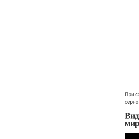
При с
серно
Вид
ми