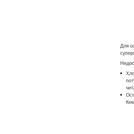
Для о
супер
Недос
Хло
пот
чит
Ост
Кем