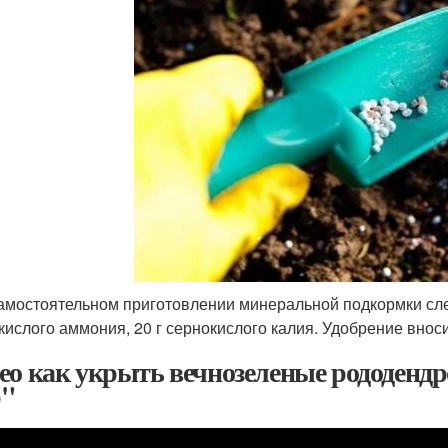
амостоятельном приготовлении минеральной подкормки сле
кислого аммония, 20 г сернокислого калия. Удобрение вноси
ео как укрыть вечнозеленые рододенд
р"