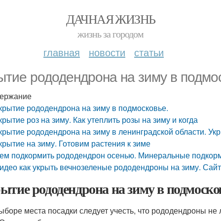
ДАЧНАЯ ЖИЗНЬ
жизнь за городом
главная
новости
статьи
ытие рододендрона на зиму в подмо
ержание
крытие рододендрона на зиму в подмосковье.
крытие роз на зиму. Как утеплить розы на зиму и когда
крытие рододендрона на зиму в ленинградской области. Ук
крытие на зиму. Готовим растения к зиме
ем подкормить рододендрон осенью. Минеральные подкор
идео как укрыть вечнозеленые рододендроны на зиму. Сай
ытие рододендрона на зиму в подмоско
ыборе места посадки следует учесть, что рододендроны не л