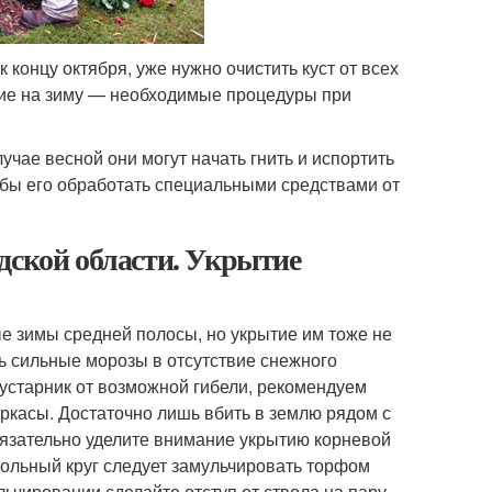
к концу октября, уже нужно очистить куст от всех
ытие на зиму — необходимые процедуры при
учае весной они могут начать гнить и испортить
о бы его обработать специальными средствами от
дской области. Укрытие
 зимы средней полосы, но укрытие им тоже не
ть сильные морозы в отсутствие снежного
 кустарник от возможной гибели, рекомендуем
ркасы. Достаточно лишь вбить в землю рядом с
бязательно уделите внимание укрытию корневой
ольный круг следует замульчировать торфом
ьчировании сделайте отступ от ствола на пару