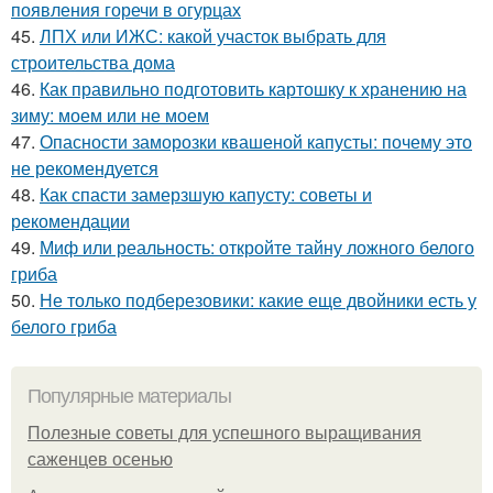
появления горечи в огурцах
45.
ЛПХ или ИЖС: какой участок выбрать для
строительства дома
46.
Как правильно подготовить картошку к хранению на
зиму: моем или не моем
47.
Опасности заморозки квашеной капусты: почему это
не рекомендуется
48.
Как спасти замерзшую капусту: советы и
рекомендации
49.
Миф или реальность: откройте тайну ложного белого
гриба
50.
Не только подберезовики: какие еще двойники есть у
белого гриба
Популярные материалы
Полезные советы для успешного выращивания
саженцев осенью