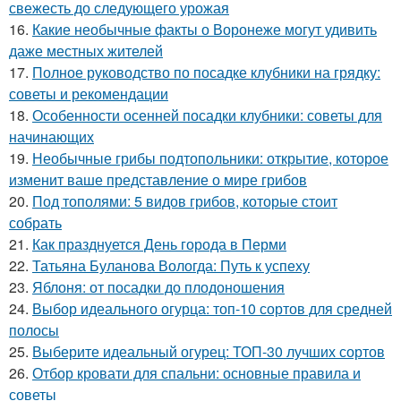
свежесть до следующего урожая
16.
Какие необычные факты о Воронеже могут удивить
даже местных жителей
17.
Полное руководство по посадке клубники на грядку:
советы и рекомендации
18.
Особенности осенней посадки клубники: советы для
начинающих
19.
Необычные грибы подтопольники: открытие, которое
изменит ваше представление о мире грибов
20.
Под тополями: 5 видов грибов, которые стоит
собрать
21.
Как празднуется День города в Перми
22.
Татьяна Буланова Вологда: Путь к успеху
23.
Яблоня: от посадки до плодоношения
24.
Выбор идеального огурца: топ-10 сортов для средней
полосы
25.
Выберите идеальный огурец: ТОП-30 лучших сортов
26.
Отбор кровати для спальни: основные правила и
советы