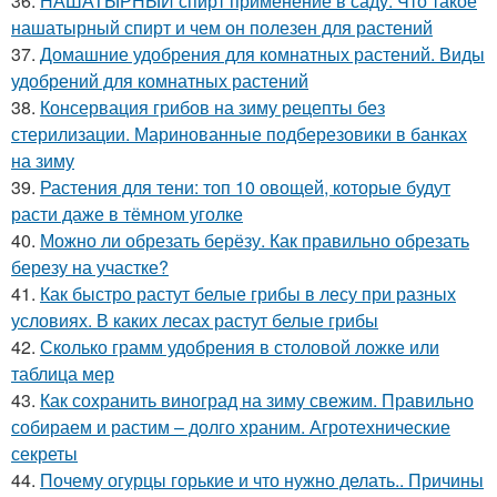
36.
НАШАТЫРНЫЙ спирт применение в саду. Что такое
нашатырный спирт и чем он полезен для растений
37.
Домашние удобрения для комнатных растений. Виды
удобрений для комнатных растений
38.
Консервация грибов на зиму рецепты без
стерилизации. Маринованные подберезовики в банках
на зиму
39.
Растения для тени: топ 10 овощей, которые будут
расти даже в тёмном уголке
40.
Можно ли обрезать берёзу. Как правильно обрезать
березу на участке?
41.
Как быстро растут белые грибы в лесу при разных
условиях. В каких лесах растут белые грибы
42.
Сколько грамм удобрения в столовой ложке или
таблица мер
43.
Как сохранить виноград на зиму свежим. Правильно
собираем и растим – долго храним. Агротехнические
секреты
44.
Почему огурцы горькие и что нужно делать.. Причины