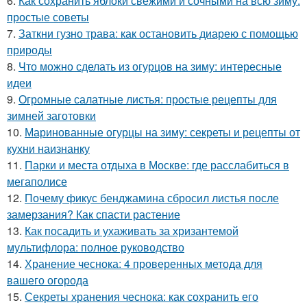
6.
Как сохранить яблоки свежими и сочными на всю зиму:
простые советы
7.
Заткни гузно трава: как остановить диарею с помощью
природы
8.
Что можно сделать из огурцов на зиму: интересные
идеи
9.
Огромные салатные листья: простые рецепты для
зимней заготовки
10.
Маринованные огурцы на зиму: секреты и рецепты от
кухни наизнанку
11.
Парки и места отдыха в Москве: где расслабиться в
мегаполисе
12.
Почему фикус бенджамина сбросил листья после
замерзания? Как спасти растение
13.
Как посадить и ухаживать за хризантемой
мультифлора: полное руководство
14.
Хранение чеснока: 4 проверенных метода для
вашего огорода
15.
Секреты хранения чеснока: как сохранить его