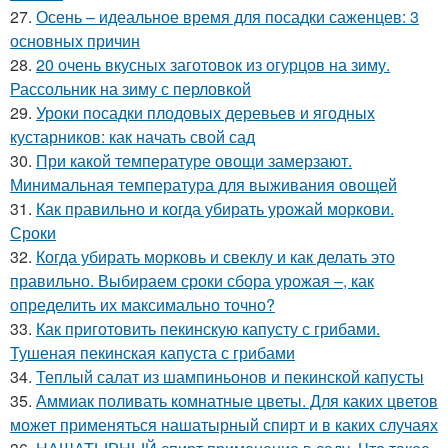
27.
Осень – идеальное время для посадки саженцев: 3
основных причин
28.
20 очень вкусных заготовок из огурцов на зиму.
Рассольник на зиму с перловкой
29.
Уроки посадки плодовых деревьев и ягодных
кустарников: как начать свой сад
30.
При какой температуре овощи замерзают.
Минимальная температура для выживания овощей
31.
Как правильно и когда убирать урожай моркови.
Сроки
32.
Когда убирать морковь и свеклу и как делать это
правильно. Выбираем сроки сбора урожая –, как
определить их максимально точно?
33.
Как приготовить пекинскую капусту с грибами.
Тушеная пекинская капуста с грибами
34.
Теплый салат из шампиньонов и пекинской капусты
35.
Аммиак поливать комнатные цветы. Для каких цветов
может применяться нашатырный спирт и в каких случаях