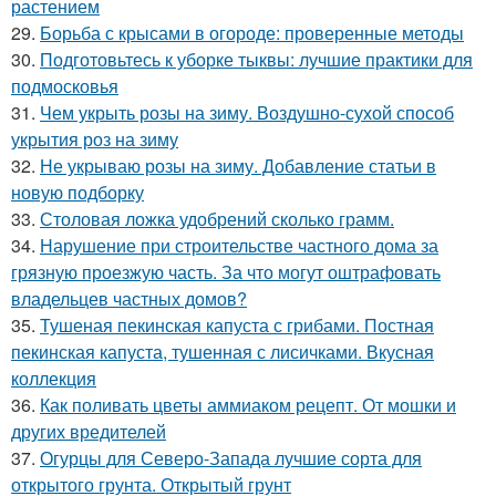
растением
29.
Борьба с крысами в огороде: проверенные методы
30.
Подготовьтесь к уборке тыквы: лучшие практики для
подмосковья
31.
Чем укрыть розы на зиму. Воздушно-сухой способ
укрытия роз на зиму
32.
Не укрываю розы на зиму. Добавление статьи в
новую подборку
33.
Столовая ложка удобрений сколько грамм.
34.
Нарушение при строительстве частного дома за
грязную проезжую часть. За что могут оштрафовать
владельцев частных домов?
35.
Тушеная пекинская капуста с грибами. Постная
пекинская капуста, тушенная с лисичками. Вкусная
коллекция
36.
Как поливать цветы аммиаком рецепт. От мошки и
других вредителей
37.
Огурцы для Северо-Запада лучшие сорта для
открытого грунта. Открытый грунт