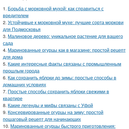
1.
Борьба с морковной мухой: как справиться с
вредителем
2.
Устойчивые к морковной мухе: лучшие сорта моркови
для Подмосковья
3.
Малиновое дерево: уникальное растение для вашего
сада
4.
Маринованные огурцы как в магазине: простой рецепт
для дома
5.
Какие интересные факты связаны с промышленным
прошлым города
6.
Как сохранить яблоки до зимы: простые способы в
домашних условиях
7.
Простые способы сохранить яблоки свежими в
квартире
8.
Какие легенды и мифы связаны с Уфой
9.
Консервированные огурцы на зиму: простой
пошаговый рецепт для начинающих
10.
Маринованные огурцы быстрого приготовления: