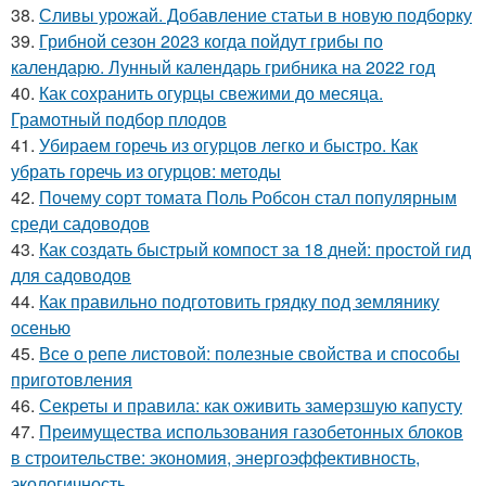
38.
Сливы урожай. Добавление статьи в новую подборку
39.
Грибной сезон 2023 когда пойдут грибы по
календарю. Лунный календарь грибника на 2022 год
40.
Как сохранить огурцы свежими до месяца.
Грамотный подбор плодов
41.
Убираем горечь из огурцов легко и быстро. Как
убрать горечь из огурцов: методы
42.
Почему сорт томата Поль Робсон стал популярным
среди садоводов
43.
Как создать быстрый компост за 18 дней: простой гид
для садоводов
44.
Как правильно подготовить грядку под землянику
осенью
45.
Все о репе листовой: полезные свойства и способы
приготовления
46.
Секреты и правила: как оживить замерзшую капусту
47.
Преимущества использования газобетонных блоков
в строительстве: экономия, энергоэффективность,
экологичность