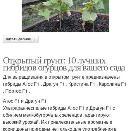
читать дальше →
Открытый грунт: 10 лучших
гибридов огурцов для вашего сада
Для выращивания в открытом грунте предназначены
гибриды Атос F1 , Драгун F1 , Кристина F1 , Каролина F1
, Портос F1 .
Атос F1 и Драгун F1
Ультрараннеспелые гибриды Атос F1 и Драгун F1 с
обилием мелкобугорчатых зеленцов гарантируют
высокий урожай. Их привлекательные ароматные
корнишоны пригодны не только для употребления в