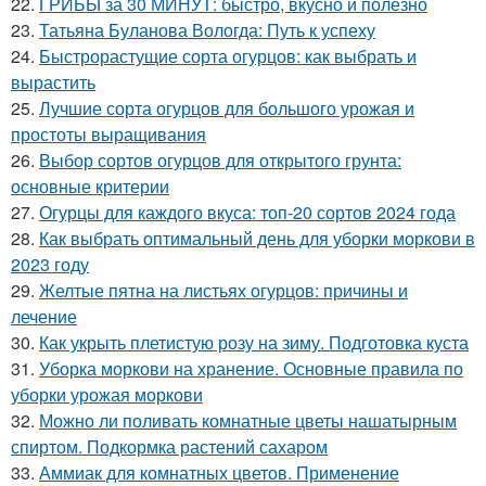
22.
ГРИБЫ за 30 МИНУТ: быстро, вкусно и полезно
23.
Татьяна Буланова Вологда: Путь к успеху
24.
Быстрорастущие сорта огурцов: как выбрать и
вырастить
25.
Лучшие сорта огурцов для большого урожая и
простоты выращивания
26.
Выбор сортов огурцов для открытого грунта:
основные критерии
27.
Огурцы для каждого вкуса: топ-20 сортов 2024 года
28.
Как выбрать оптимальный день для уборки моркови в
2023 году
29.
Желтые пятна на листьях огурцов: причины и
лечение
30.
Как укрыть плетистую розу на зиму. Подготовка куста
31.
Уборка моркови на хранение. Основные правила по
уборки урожая моркови
32.
Можно ли поливать комнатные цветы нашатырным
спиртом. Подкормка растений сахаром
33.
Аммиак для комнатных цветов. Применение