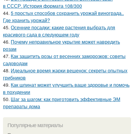
в СССР. История формата 108/300
44.
5 простых способов сохранить урожай винограда..
Где хранить урожай?
45.
Осенние посадки: какие растения выбрать для
красивого сада в следующем году
46.
Почему неправильное укрытие может навредить
розам
47.
Как защитить розы от весенних заморозков: советы
садоводам
48.
Идеальное время жарки вешенок: секреты опытных
грибников
49.
Как шпинат может улучшить ваше здоровье и помочь
в похудении
50.
Шаг за шагом: как приготовить эффективные ЭМ
препараты дома
Популярные материалы