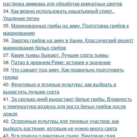
раствора аммиака для обработки комнатных цветов
34.
Как можно использовать нашатырный спирт..
Удаление пятен
35.
Маринованные грибы на зиму. Подготовка грибов к
маринованию
36.
Закатка грибов на зиму в банки. Классический рецепт
маринования белых грибов
37.
Какие тыквы бывают. Лучшие сорта тыквы
38.
Патио в древнем Риме: история и значение
39.
Что сажают под зиму. Как правильно подготовить
грядки
40.
Фруктовые и ягодные культуры: как выбрать и
вырастить лучшие сорта
41.
За сколько дней вырастают белые грибы. Влажность
и температура воздуха для роста белых грибов после
дождя
42.
Огородные культуры для теневых участков: как
выбрать растения, которым не нужно много света
43.
Вся правда о винтовых сваях. Винтовая свая