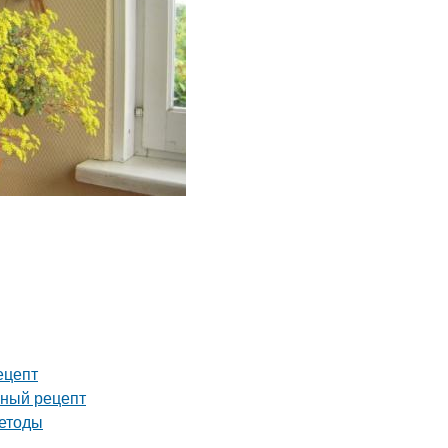
ецепт
сный рецепт
методы