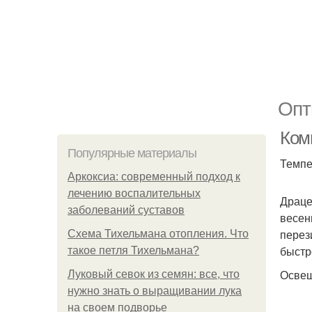
Опт
Ком
Популярные материалы
Темпе
Аркоксиа: современный подход к
лечению воспалительных
Драце
заболеваний суставов
весен
перез
Схема Тихельмана отопления. Что
быстр
такое петля Тихельмана?
Осве
Луковый севок из семян: все, что
нужно знать о выращивании лука
на своем подворье