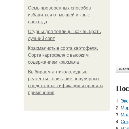
Семь проверенных способов
избавиться от мышей и крыс
навсегда
Огурцы для теплицы: как выбрать
лучший сорт
Крахмалистые сорта картофеля.
Сорта картофеля с высоким
содержанием крахмала
читат
Выбираем антигололедные
реагенты - описание популярных
Пос
средств, классификация и правила
применения
1.
Экс
2.
Мар
3.
Мал
4.
Сек
5.
Нар