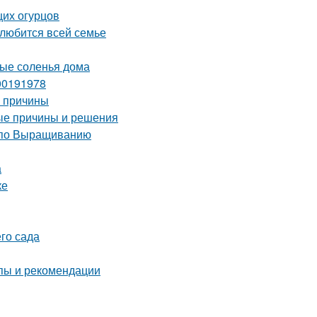
щих огурцов
олюбится всей семье
ные соленья дома
00191978
е причины
ые причины и решения
 по Выращиванию
а
ке
го сада
пы и рекомендации