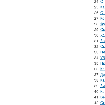
24.
От
25.
Ка
26.
От
27.
Ко
28.
Фу
29.
Ск
30.
Уд
31.
За
32.
Ск
33.
Не
34.
Уб
35.
Пр
36.
Ка
37.
Де
38.
Ка
39.
Зи
40.
Ка
41.
Вы
42.
Ос