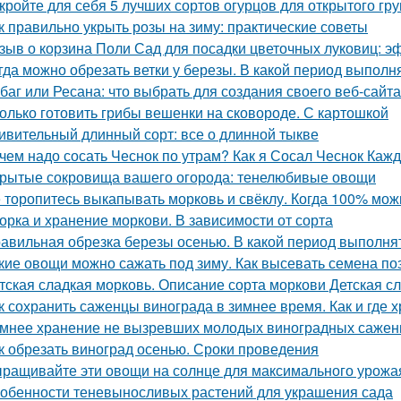
кройте для себя 5 лучших сортов огурцов для открытого гру
к правильно укрыть розы на зиму: практические советы
зыв о корзина Поли Сад для посадки цветочных луковиц: э
гда можно обрезать ветки у березы. В какой период выполн
баг или Ресана: что выбрать для создания своего веб-сайта
олько готовить грибы вешенки на сковороде. С картошкой
ивительный длинный сорт: все о длинной тыкве
чем надо сосать Чеснок по утрам? Как я Сосал Чеснок Каж
рытые сокровища вашего огорода: тенелюбивые овощи
 торопитесь выкапывать морковь и свёклу. Когда 100% мож
орка и хранение моркови. В зависимости от сорта
авильная обрезка березы осенью. В какой период выполня
кие овощи можно сажать под зиму. Как высевать семена п
тская сладкая морковь. Описание сорта моркови Детская с
к сохранить саженцы винограда в зимнее время. Как и где 
мнее хранение не вызревших молодых виноградных саженц
к обрезать виноград осенью. Сроки проведения
ращивайте эти овощи на солнце для максимального урожа
обенности теневыносливых растений для украшения сада