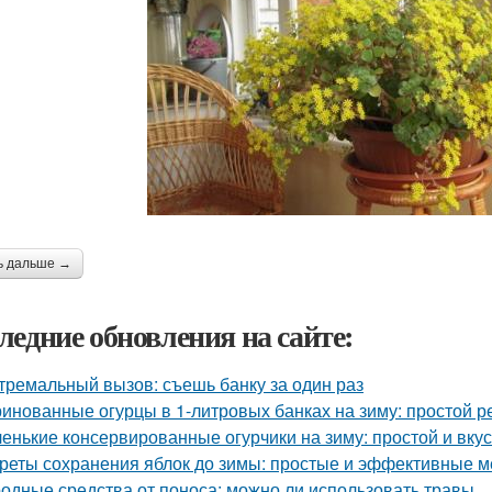
ь дальше →
ледние обновления на сайте:
тремальный вызов: съешь банку за один раз
инованные огурцы в 1-литровых банках на зиму: простой р
енькие консервированные огурчики на зиму: простой и вку
реты сохранения яблок до зимы: простые и эффективные 
одные средства от поноса: можно ли использовать травы