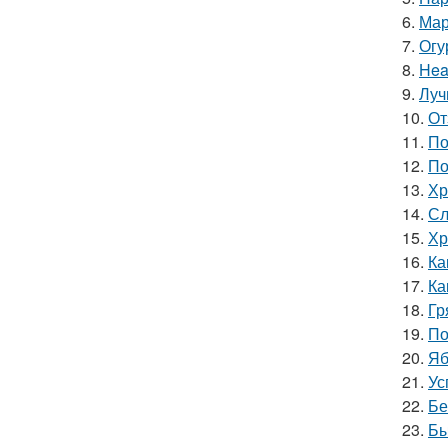
6.
Мар
7.
Огу
8.
Hea
9.
Луч
10.
От
11.
По
12.
По
13.
Хр
14.
Сл
15.
Хр
16.
Ка
17.
Ка
18.
Гр
19.
По
20.
Яб
21.
Ус
22.
Бе
23.
Бы