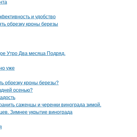
нта
ффективность и удобство
ять обрезку кроны березы
дое Утро Два месяца Подряд.
но уже
ть обрезку кроны березы?
оздней осенью?
ладость
хранить саженцы и черенки винограда зимой.
ев. Зимнее укрытие винограда
я