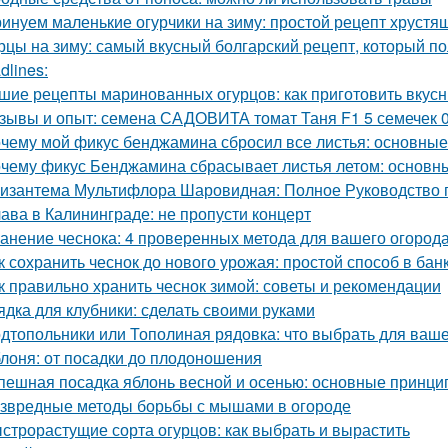
инуем маленькие огурчики на зиму: простой рецепт хрустя
рцы на зиму: самый вкусный болгарский рецепт, который п
dlines:
шие рецепты маринованных огурцов: как приготовить вкус
зывы и опыт: семена САДОВИТА томат Таня F1 5 семечек 
чему мой фикус бенджамина сбросил все листья: основны
чему фикус Бенджамина сбрасывает листья летом: основн
изантема Мультифлора Шаровидная: Полное Руководство
ава в Калининграде: не пропусти концерт
анение чеснока: 4 проверенных метода для вашего огород
к сохранить чеснок до нового урожая: простой способ в бан
к правильно хранить чеснок зимой: советы и рекомендации
ядка для клубники: сделать своими руками
дтопольники или Тополиная рядовка: что выбрать для ваше
лоня: от посадки до плодоношения
пешная посадка яблонь весной и осенью: основные принци
звредные методы борьбы с мышами в огороде
строрастущие сорта огурцов: как выбрать и вырастить