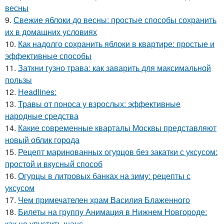
весны
9.
Свежие яблоки до весны: простые способы сохранить
их в домашних условиях
10.
Как надолго сохранить яблоки в квартире: простые и
эффективные способы
11.
Заткни гузно трава: как заварить для максимальной
пользы
12.
Headlines:
13.
Травы от поноса у взрослых: эффективные
народные средства
14.
Какие современные кварталы Москвы представляют
новый облик города
15.
Рецепт маринованных огурцов без закатки с уксусом:
простой и вкусный способ
16.
Огурцы в литровых банках на зиму: рецепты с
уксусом
17.
Чем примечателен храм Василия Блаженного
18.
Билеты на группу Анимация в Нижнем Новгороде:
как не упустить шанс