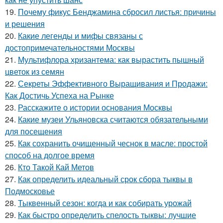
19.
Почему фикус Бенджамина сбросил листья: причины
и решения
20.
Какие легенды и мифы связаны с
достопримечательностями Москвы
21.
Мультифлора хризантема: как вырастить пышный
цветок из семян
22.
Секреты Эффективного Выращивания и Продажи:
Как Достичь Успеха на Рынке
23.
Расскажите о истории основания Москвы
24.
Какие музеи Ульяновска считаются обязательными
для посещения
25.
Как сохранить очищенный чеснок в масле: простой
способ на долгое время
26.
Кто Такой Кай Метов
27.
Как определить идеальный срок сбора тыквы в
Подмосковье
28.
Тыквенный сезон: когда и как собирать урожай
29.
Как быстро определить спелость тыквы: лучшие