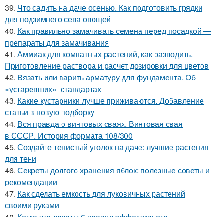
39.
Что садить на даче осенью. Как подготовить грядки
для подзимнего сева овощей
40.
Как правильно замачивать семена перед посадкой —
препараты для замачивания
41.
Аммиак для комнатных растений, как разводить.
Приготовление раствора и расчет дозировки для цветов
42.
Вязать или варить арматуру для фундамента. Об
«устаревших» стандартах
43.
Какие кустарники лучше приживаются. Добавление
статьи в новую подборку
44.
Вся правда о винтовых сваях. Винтовая свая
в СССР. История формата 108/300
45.
Создайте тенистый уголок на даче: лучшие растения
для тени
46.
Секреты долгого хранения яблок: полезные советы и
рекомендации
47.
Как сделать емкость для луковичных растений
своими руками
48.
Когда что делать: 6 правил эффективного