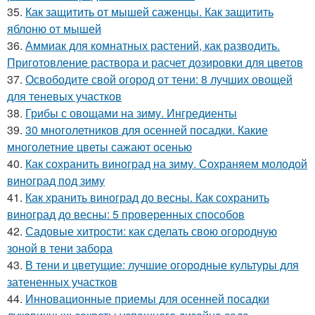
35.
Как защитить от мышей саженцы. Как защитить
яблоню от мышей
36.
Аммиак для комнатных растений, как разводить.
Приготовление раствора и расчет дозировки для цветов
37.
Освободите свой огород от тени: 8 лучших овощей
для теневых участков
38.
Грибы с овощами на зиму. Ингредиенты
39.
30 многолетников для осенней посадки. Какие
многолетние цветы сажают осенью
40.
Как сохранить виноград на зиму. Сохраняем молодой
виноград под зиму
41.
Как хранить виноград до весны. Как сохранить
виноград до весны: 5 проверенных способов
42.
Садовые хитрости: как сделать свою огородную
зоной в тени забора
43.
В тени и цветущие: лучшие огородные культуры для
затененных участков
44.
Инновационные приемы для осенней посадки