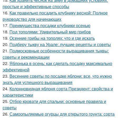
15.
Как хранить чеснок на зиму в домашних условиях:
простые и эффективные способы
16.
Как правильно посадить клубнику весной: Полное
руководство для начинающих
17.
Преимущества посадки клубники осенью
18.
Под тополями: Удивительный мир грибов
19.
Осенние грибы на тополях: что и где искать
20.
Подберу тыкву на Урале: лучшие рецепты и советы
21.
Подмосковные особенности выращивания тыквы:
советы и рекомендации
22.
Яблонька в осень: как сделать посадку максимально
эффективной
23.
Весенние советы по посадке яблони: все, что нужно
знать для успешного выращивания
24.
Колонновидная яблоня сорта Президент: свойства и
характеристики
25.
Отбор кровати для спальни: основные правила и
советы
26.
Самоопыляемые огурцы для открытого грунта: сорта