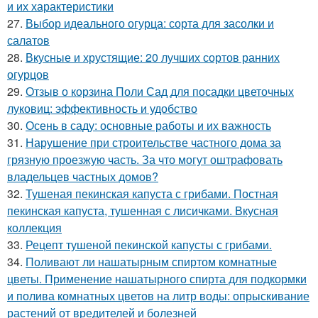
и их характеристики
27.
Выбор идеального огурца: сорта для засолки и
салатов
28.
Вкусные и хрустящие: 20 лучших сортов ранних
огурцов
29.
Отзыв о корзина Поли Сад для посадки цветочных
луковиц: эффективность и удобство
30.
Осень в саду: основные работы и их важность
31.
Нарушение при строительстве частного дома за
грязную проезжую часть. За что могут оштрафовать
владельцев частных домов?
32.
Тушеная пекинская капуста с грибами. Постная
пекинская капуста, тушенная с лисичками. Вкусная
коллекция
33.
Рецепт тушеной пекинской капусты с грибами.
34.
Поливают ли нашатырным спиртом комнатные
цветы. Применение нашатырного спирта для подкормки
и полива комнатных цветов на литр воды: опрыскивание
растений от вредителей и болезней