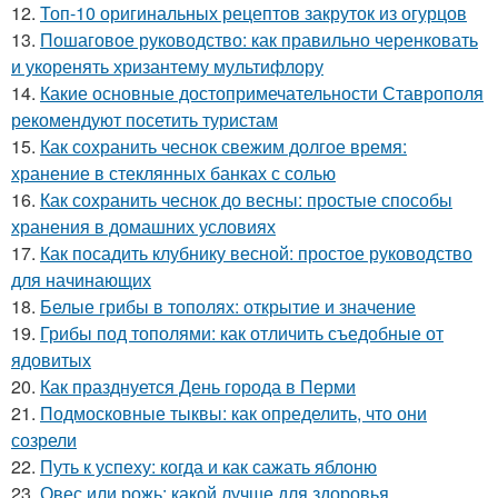
12.
Топ-10 оригинальных рецептов закруток из огурцов
13.
Пошаговое руководство: как правильно черенковать
и укоренять хризантему мультифлору
14.
Какие основные достопримечательности Ставрополя
рекомендуют посетить туристам
15.
Как сохранить чеснок свежим долгое время:
хранение в стеклянных банках с солью
16.
Как сохранить чеснок до весны: простые способы
хранения в домашних условиях
17.
Как посадить клубнику весной: простое руководство
для начинающих
18.
Белые грибы в тополях: открытие и значение
19.
Грибы под тополями: как отличить съедобные от
ядовитых
20.
Как празднуется День города в Перми
21.
Подмосковные тыквы: как определить, что они
созрели
22.
Путь к успеху: когда и как сажать яблоню
23.
Овес или рожь: какой лучше для здоровья