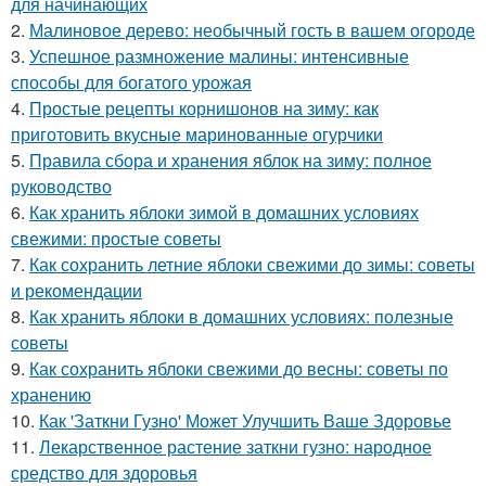
для начинающих
2.
Малиновое дерево: необычный гость в вашем огороде
3.
Успешное размножение малины: интенсивные
способы для богатого урожая
4.
Простые рецепты корнишонов на зиму: как
приготовить вкусные маринованные огурчики
5.
Правила сбора и хранения яблок на зиму: полное
руководство
6.
Как хранить яблоки зимой в домашних условиях
свежими: простые советы
7.
Как сохранить летние яблоки свежими до зимы: советы
и рекомендации
8.
Как хранить яблоки в домашних условиях: полезные
советы
9.
Как сохранить яблоки свежими до весны: советы по
хранению
10.
Как 'Заткни Гузно' Может Улучшить Ваше Здоровье
11.
Лекарственное растение заткни гузно: народное
средство для здоровья