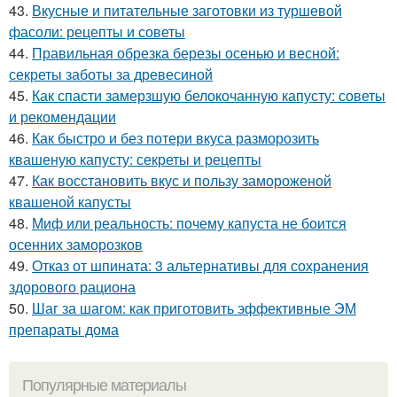
43.
Вкусные и питательные заготовки из туршевой
фасоли: рецепты и советы
44.
Правильная обрезка березы осенью и весной:
секреты заботы за древесиной
45.
Как спасти замерзшую белокочанную капусту: советы
и рекомендации
46.
Как быстро и без потери вкуса разморозить
квашеную капусту: секреты и рецепты
47.
Как восстановить вкус и пользу замороженой
квашеной капусты
48.
Миф или реальность: почему капуста не боится
осенних заморозков
49.
Отказ от шпината: 3 альтернативы для сохранения
здорового рациона
50.
Шаг за шагом: как приготовить эффективные ЭМ
препараты дома
Популярные материалы