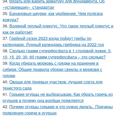
34.
Вязать или варить арматуру для фундамента. Об
«устаревших» стандартах
35.
Банановые шкурки, как удобрение. Чем полезна
кожура?
36.
Водяной теплый плинтус. Что такое теплый плинтус и
как он работает
37.
Грибной сезон 2023 когда пойдут грибы по
календарю. Лунный календарь грибника на 2022 год
38.
Сколько грамм суперфосфата в 1 столовой ложке. 5,
10, 15, 20, 30, 60 грамм суперфосфата – это сколько?
39.
Когда убирать морковь с грядки на хранение в
сибири. Общие правила уборки свеклы и моркови с
грядки
40.
Овощи для теневых участков: лучшие сорта для
тенистого сада
41.
Горькие огурцы не выбрасываю. Как убрать горечь из
огурцов и почему она вообще появляется
42.
Почему огурцы горькие и что нужно делать.. Причины
появления горечи в огурцах