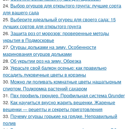
24.
Выбор огурцов для открытого грунта: лучшие сорта
для вашего сада
25.
Выберите идеальный огурец для своего сада: 15
лучших сортов для открытого грунта
26.
Защита роз от морозов: проверенные методы
укрытия в Подмосковье
27.
Огурцы дольками на зиму. Особенности
маринования огурцов дольками
28.
Об укрытии роз на зиму. Обрезка
29.
Украсьте свой балкон осенью: как правильно
посадить луковичные цветы в корзины
30.
Можно ли поливать комнатные цветы нашатырным
спиртом. Подкормка растений сахаром
31.
Пвх профиль грюндер. Профильная система Grunder
32.
Как научиться вкусно жарить вешенки. Жареные
вешенки — рецепты и секреты приготовления
33.
Почему огурцы горькие на грядке. Неправильный
полив