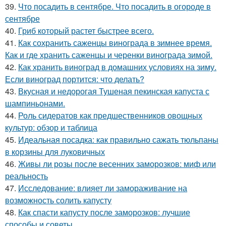
39.
Что посадить в сентябре. Что посадить в огороде в
сентябре
40.
Гриб который растет быстрее всего.
41.
Как сохранить саженцы винограда в зимнее время.
Как и где хранить саженцы и черенки винограда зимой.
42.
Как хранить виноград в домашних условиях на зиму.
Если виноград портится: что делать?
43.
Вкусная и недорогая Тушеная пекинская капуста с
шампиньонами.
44.
Роль сидератов как предшественников овощных
культур: обзор и таблица
45.
Идеальная посадка: как правильно сажать тюльпаны
в корзины для луковичных
46.
Живы ли розы после весенних заморозков: миф или
реальность
47.
Исследование: влияет ли замораживание на
возможность солить капусту
48.
Как спасти капусту после заморозков: лучшие
способы и советы