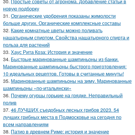
30.
Простые советы от агронома. Добавление статьи в
новую подборку
31.
Органические удобрения показаны жимолости
больше других. Органические комплексные составы
32.
Какие комнатные цветы можно поливать
нашатырным спиртом. Свойства нашатырного спирта и
польза для растений
33.
Хаус Рита Коза: История и значение
34.
Быстрые маринованные шампиньоны из банки.
Маринованные шампиньоны быстрого приготовления:
10 идеальных рецептов. Готовы в считанные минуты!
35.
Маринованные шампиньоны на зиму. Маринованные
шампиньоны «по-итальянски»
36.
Почему огурцы горькие на грядке. Неправильный
полив
37.
46 ЛУЧШИХ съедобных лесных грибов 2023. 54
лучших грибных места в Подмосковье на сегодня по
всем направлениям
38.
Патио в древнем Риме: история и значение