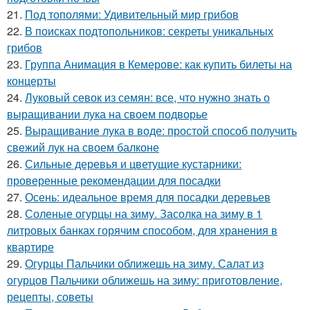
21.
Под тополями: Удивительный мир грибов
22.
В поисках подтопольников: секреты уникальных
грибов
23.
Группа Анимация в Кемерове: как купить билеты на
концерты
24.
Луковый севок из семян: все, что нужно знать о
выращивании лука на своем подворье
25.
Выращивание лука в воде: простой способ получить
свежий лук на своем балконе
26.
Сильные деревья и цветущие кустарники:
проверенные рекомендации для посадки
27.
Осень: идеальное время для посадки деревьев
28.
Соленые огурцы на зиму. Засолка на зиму в 1
литровых банках горячим способом, для хранения в
квартире
29.
Огурцы Пальчики оближешь на зиму. Салат из
огурцов Пальчики оближешь на зиму: приготовление,
рецепты, советы