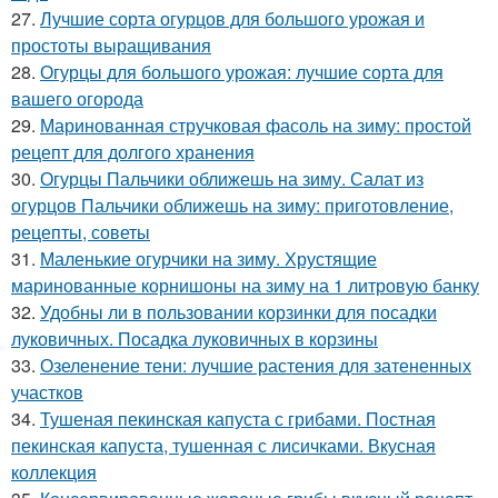
27.
Лучшие сорта огурцов для большого урожая и
простоты выращивания
28.
Огурцы для большого урожая: лучшие сорта для
вашего огорода
29.
Маринованная стручковая фасоль на зиму: простой
рецепт для долгого хранения
30.
Огурцы Пальчики оближешь на зиму. Салат из
огурцов Пальчики оближешь на зиму: приготовление,
рецепты, советы
31.
Маленькие огурчики на зиму. Хрустящие
маринованные корнишоны на зиму на 1 литровую банку
32.
Удобны ли в пользовании корзинки для посадки
луковичных. Посадка луковичных в корзины
33.
Озеленение тени: лучшие растения для затененных
участков
34.
Тушеная пекинская капуста с грибами. Постная
пекинская капуста, тушенная с лисичками. Вкусная
коллекция