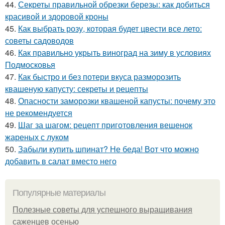
44.
Секреты правильной обрезки березы: как добиться
красивой и здоровой кроны
45.
Как выбрать розу, которая будет цвести все лето:
советы садоводов
46.
Как правильно укрыть виноград на зиму в условиях
Подмосковья
47.
Как быстро и без потери вкуса разморозить
квашеную капусту: секреты и рецепты
48.
Опасности заморозки квашеной капусты: почему это
не рекомендуется
49.
Шаг за шагом: рецепт приготовления вешенок
жареных с луком
50.
Забыли купить шпинат? Не беда! Вот что можно
добавить в салат вместо него
Популярные материалы
Полезные советы для успешного выращивания
саженцев осенью