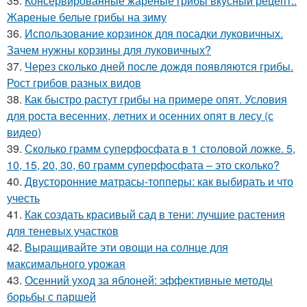
35.
Консервированные жареные грибы вкусный рецепт..
Жареные белые грибы на зиму
36.
Использование корзинок для посадки луковичных.
Зачем нужны корзины для луковичных?
37.
Через сколько дней после дождя появляются грибы.
Рост грибов разных видов
38.
Как быстро растут грибы на примере опят. Условия
для роста весенних, летних и осенних опят в лесу (с
видео)
39.
Сколько грамм суперфосфата в 1 столовой ложке. 5,
10, 15, 20, 30, 60 грамм суперфосфата – это сколько?
40.
Двусторонние матрасы-топперы: как выбирать и что
учесть
41.
Как создать красивый сад в тени: лучшие растения
для теневых участков
42.
Выращивайте эти овощи на солнце для
максимального урожая
43.
Осенний уход за яблоней: эффективные методы
борьбы с паршей