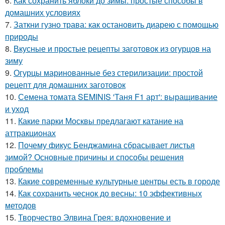
6.
Как сохранить яблоки до зимы: простые способы в
домашних условиях
7.
Заткни гузно трава: как остановить диарею с помощью
природы
8.
Вкусные и простые рецепты заготовок из огурцов на
зиму
9.
Огурцы маринованные без стерилизации: простой
рецепт для домашних заготовок
10.
Семена томата SEMINIS 'Таня F1 арт': выращивание
и уход
11.
Какие парки Москвы предлагают катание на
аттракционах
12.
Почему фикус Бенджамина сбрасывает листья
зимой? Основные причины и способы решения
проблемы
13.
Какие современные культурные центры есть в городе
14.
Как сохранить чеснок до весны: 10 эффективных
методов
15.
Творчество Элвина Грея: вдохновение и