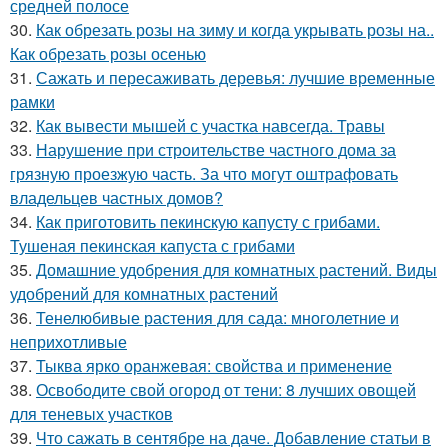
средней полосе
30.
Как обрезать розы на зиму и когда укрывать розы на..
Как обрезать розы осенью
31.
Сажать и пересаживать деревья: лучшие временные
рамки
32.
Как вывести мышей с участка навсегда. Травы
33.
Нарушение при строительстве частного дома за
грязную проезжую часть. За что могут оштрафовать
владельцев частных домов?
34.
Как приготовить пекинскую капусту с грибами.
Тушеная пекинская капуста с грибами
35.
Домашние удобрения для комнатных растений. Виды
удобрений для комнатных растений
36.
Тенелюбивые растения для сада: многолетние и
неприхотливые
37.
Тыква ярко оранжевая: свойства и применение
38.
Освободите свой огород от тени: 8 лучших овощей
для теневых участков
39.
Что сажать в сентябре на даче. Добавление статьи в