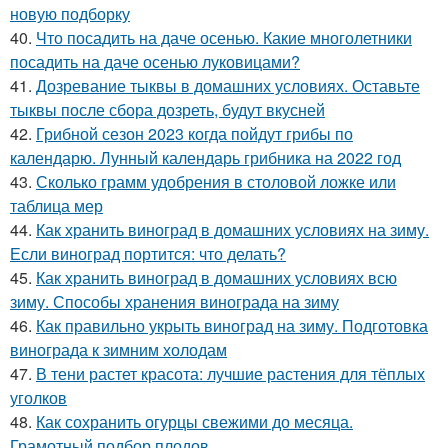
новую подборку
40.
Что посадить на даче осенью. Какие многолетники
посадить на даче осенью луковицами?
41.
Дозревание тыквы в домашних условиях. Оставьте
тыквы после сбора дозреть, будут вкусней
42.
Грибной сезон 2023 когда пойдут грибы по
календарю. Лунный календарь грибника на 2022 год
43.
Сколько грамм удобрения в столовой ложке или
таблица мер
44.
Как хранить виноград в домашних условиях на зиму.
Если виноград портится: что делать?
45.
Как хранить виноград в домашних условиях всю
зиму. Способы хранения винограда на зиму
46.
Как правильно укрыть виноград на зиму. Подготовка
винограда к зимним холодам
47.
В тени растет красота: лучшие растения для тёплых
уголков
48.
Как сохранить огурцы свежими до месяца.
Грамотный подбор плодов