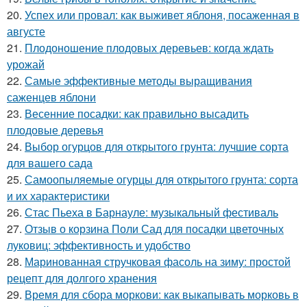
20.
Успех или провал: как выживет яблоня, посаженная в
августе
21.
Плодоношение плодовых деревьев: когда ждать
урожай
22.
Самые эффективные методы выращивания
саженцев яблони
23.
Весенние посадки: как правильно высадить
плодовые деревья
24.
Выбор огурцов для открытого грунта: лучшие сорта
для вашего сада
25.
Самоопыляемые огурцы для открытого грунта: сорта
и их характеристики
26.
Стас Пьеха в Барнауле: музыкальный фестиваль
27.
Отзыв о корзина Поли Сад для посадки цветочных
луковиц: эффективность и удобство
28.
Маринованная стручковая фасоль на зиму: простой
рецепт для долгого хранения
29.
Время для сбора моркови: как выкапывать морковь в