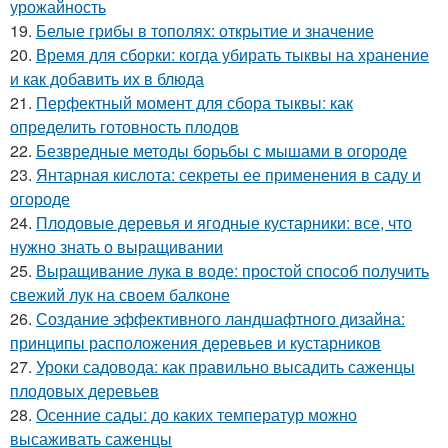
урожайность
19.
Белые грибы в тополях: открытие и значение
20.
Время для сборки: когда убирать тыквы на хранение
и как добавить их в блюда
21.
Перфектный момент для сбора тыквы: как
определить готовность плодов
22.
Безвредные методы борьбы с мышами в огороде
23.
Янтарная кислота: секреты ее применения в саду и
огороде
24.
Плодовые деревья и ягодные кустарники: все, что
нужно знать о выращивании
25.
Выращивание лука в воде: простой способ получить
свежий лук на своем балконе
26.
Создание эффективного ландшафтного дизайна:
принципы расположения деревьев и кустарников
27.
Уроки садовода: как правильно высадить саженцы
плодовых деревьев
28.
Осенние сады: до каких температур можно
высаживать саженцы