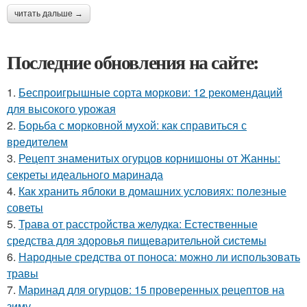
читать дальше →
Последние обновления на сайте:
1.
Беспроигрышные сорта моркови: 12 рекомендаций
для высокого урожая
2.
Борьба с морковной мухой: как справиться с
вредителем
3.
Рецепт знаменитых огурцов корнишоны от Жанны:
секреты идеального маринада
4.
Как хранить яблоки в домашних условиях: полезные
советы
5.
Трава от расстройства желудка: Естественные
средства для здоровья пищеварительной системы
6.
Народные средства от поноса: можно ли использовать
травы
7.
Маринад для огурцов: 15 проверенных рецептов на
зиму