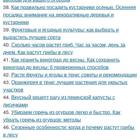
38.
Как правильно посадить кустарники осенью. Осенняя
посадка: внимание на декоративные деревья и
кустарники
39.
Фруктовые и ягодные культуры: как выбрать и
вырастить лучшие сорта
40.
Сколько часов растет гриб. Час за часом, день за
днем. Как растут грибы в лесу
41.
Как хранить виноград до весны. Как сохранить
виноград до весны: 5 проверенных способов
42.
Расти фрукты и ягоды в тени: советы и рекомендации
43.
Оранжерея в тени: лучшие растения для укрытых
участков
44.
Вкусный рецепт рагу из пекинской капусты с
лисичками
45.
Убираем горечь из огурцов легко и быстро. Как
убрать горечь из огурцов: методы
46.
Сезонные особенности: когда и почему растут грибы
в лесу