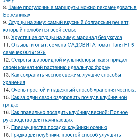
8.
Какие прогулочные маршруты можно рекомендовать в
Березниках
9.
Огурцы на зиму: самый вкусный болгарский рецепт,
который полюбится всей семье
10.
Хрустящие огурцы на зиму: маринад без уксуса
11.
Отзывы и опыт: семена САДОВИТА томат Таня F1 5
семечек 00191978
12.
Секреты шаровидной мультифлоры: как я придал
своей комнатной растению идеальную форму
13.
Как сохранить чеснок свежим: лучшие способы
хранения
14.
Очень простой и надежный способ хранения чеснока
15.
Как за один сезон оздоровить почву в клубничной
грядке
16.
Как правильно посадить клубнику весной: Полное
руководство для начинающих
17.
Преимущества посадки клубники осенью
18.
Грядка для клубники: простой способ улучшить