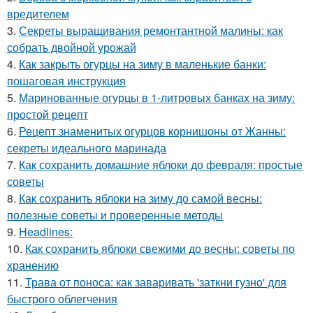
вредителем
3.
Секреты выращивания ремонтантной малины: как
собрать двойной урожай
4.
Как закрыть огурцы на зиму в маленькие банки:
пошаговая инструкция
5.
Маринованные огурцы в 1-литровых банках на зиму:
простой рецепт
6.
Рецепт знаменитых огурцов корнишоны от Жанны:
секреты идеального маринада
7.
Как сохранить домашние яблоки до февраля: простые
советы
8.
Как сохранить яблоки на зиму до самой весны:
полезные советы и проверенные методы
9.
Headlines:
10.
Как сохранить яблоки свежими до весны: советы по
хранению
11.
Трава от поноса: как заваривать 'заткни гузно' для
быстрого облегчения