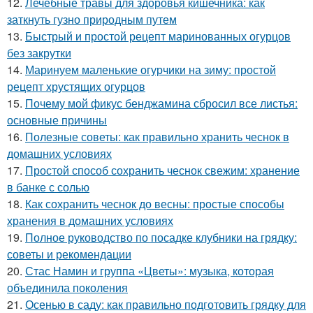
12.
Лечебные травы для здоровья кишечника: как
заткнуть гузно природным путем
13.
Быстрый и простой рецепт маринованных огурцов
без закрутки
14.
Маринуем маленькие огурчики на зиму: простой
рецепт хрустящих огурцов
15.
Почему мой фикус бенджамина сбросил все листья:
основные причины
16.
Полезные советы: как правильно хранить чеснок в
домашних условиях
17.
Простой способ сохранить чеснок свежим: хранение
в банке с солью
18.
Как сохранить чеснок до весны: простые способы
хранения в домашних условиях
19.
Полное руководство по посадке клубники на грядку:
советы и рекомендации
20.
Стас Намин и группа «Цветы»: музыка, которая
объединила поколения
21.
Осенью в саду: как правильно подготовить грядку для