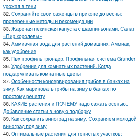
урожая в тени
32.
Сохраняйте свои саженцы в прикопе до весны:
проверенные методы и рекомендации
33.
Жареная пекинская капуста с шампиньонами. Салат
«Пир королевы»
34.
Аммиачная вода для растений домашних. Аммиак,
как удобрение
35.
Пвх профиль грюндер. Профильная система Grunder
36.
Удобрение для комнатных растений. Когда
подкармливать комнатные цветы
37.
Особенности консервирования грибов в банках на
зиму. Как мариновать грибы на зиму в банках по
простому рецепту
38.
КАКИЕ растения и ПОЧЕМУ надо сажать осенью..
Добавление статьи в новую подборку
39.
Как сохранить виноград на зиму. Сохраняем молодой
виноград под зиму
40.
Оптимальные растения для тенистых участков: