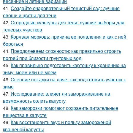
весенние и летние вариации
41.
Создайте очаровательный тенистый сад: лучшие
овощи и цветы для тени
42.
Огородные культуры для тени: лучшие выборы для
теневых участков
43.
Корявая морковь: причина ее появления и как с ней
бороться
44.
Преодолеваем сложности: как правильно строить
погреб при близости грунтовых вод
45.
Как правильно подготовить картошку к хранению на
зиму: моем или не моем
46.
Осенние посадки на даче: как подготовить участок к
зиме
47.
Исследование: влияет ли замораживание на
возможность солить капусту
48.
Как заморозки помогают сохранить питательные
вещества в капусте
49.
Как восстановить вкус и пользу замороженой
квашеной капусты