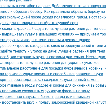
о сажать в сентябре на даче. Добавление статьи в новую п
жно ли обрезать берёзу. Как правильно обрезать березу на
рез сколько дней после дождя появляются грибы. Рост гри
урцы для теплицы: как выбрать лучший сорт
к создать красивый сад в тени: лучшие растения для теневы
к выращивать гуаву в домашних условиях — приручаем тро
сти фрукты и ягоды в тени: советы и рекомендации
довые хитрости: как сделать свою огородную зоной в тени 
здайте тенистый уголок на даче: лучшие растения для тени
особ, как сохранить огурцы свежими длительно. Нестанда
анжерея в тени: лучшие растения для укрытых участков
тимальное расстояние для посадки луковичных в корзины
ли горькие огурцы: причины и способы исправления вкуса
креты производства: как создают искусственный камень
фективные методы подрезки кроны для снижения высоты 
к правильно сохранить стручковую фасоль на зиму
мороженная капуста в бочке: правда или вымысел
к восстановить вкус и пользу замороженой квашеной капус