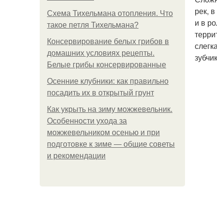
рек, 
Схема Тихельмана отопления. Что
и в р
такое петля Тихельмана?
терри
Консервирование белых грибов в
слегк
домашних условиях рецепты.
зубчик
Белые грибы консервированные
Осенние клубники: как правильно
посадить их в открытый грунт
Как укрыть на зиму можжевельник.
Особенности ухода за
можжевельником осенью и при
подготовке к зиме — общие советы
и рекомендации