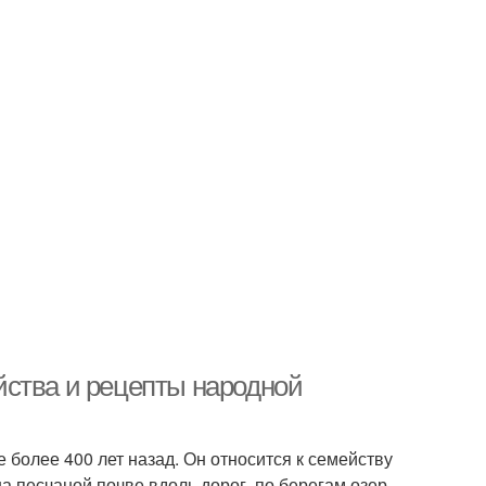
йства и рецепты народной
 более 400 лет назад. Он относится к семейству
а песчаной почве вдоль дорог, по берегам озер,