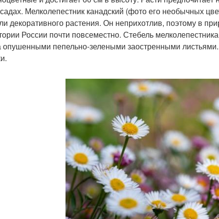
в садах. Мелколепестник канадский (фото его необычных цв
оли декоративного растения. Он неприхотлив, поэтому в пр
тории России почти повсеместно. Стебель мелколепестник
а опушенными пепельно-зелеными заостренными листьями.
и.