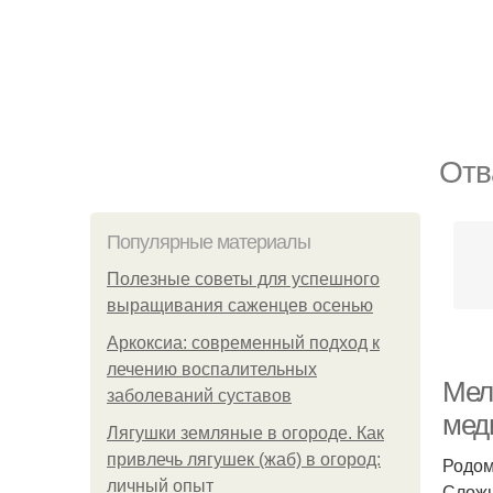
Отв
Популярные материалы
Полезные советы для успешного
выращивания саженцев осенью
Аркоксиа: современный подход к
лечению воспалительных
Мел
заболеваний суставов
мед
Лягушки земляные в огороде. Как
привлечь лягушек (жаб) в огород:
Родом
личный опыт
Сложн