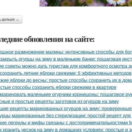
ь дальше →
ледние обновления на сайте:
ешное размножение малины: интенсивные способы для бог
 закрыть огурцы на зиму в маленькие банки: пошаговая инс
ие советы можно дать туристам для комфортного осмотра 
 сохранить летние яблоки свежими: 5 эффективных методов
жие яблоки до весны: простые способы сохранить их в до
стые способы сохранить яблоки свежими в квартире
 мариновать маленькие огурчики корнишоны: пошаговое р
сные и простые рецепты заготовок из огурцов на зиму
шие рецепты маринованных огурцов на зиму: проверенные
урцы маринованные без стерилизации: простой рецепт для
кие легенды и мифы связаны с достопримечательностями 
к хранить чеснок на зиму в домашних условиях: простые и