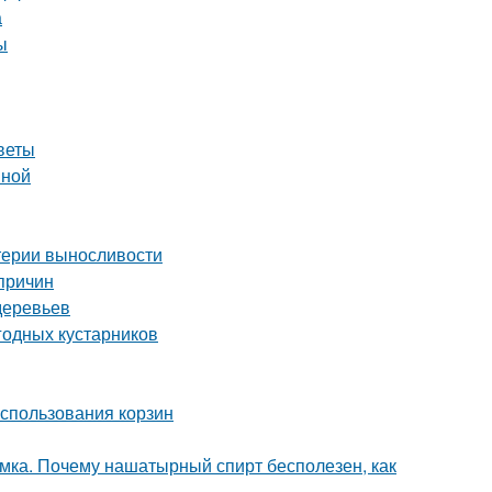
а
ы
веты
вной
итерии выносливости
причин
деревьев
годных кустарников
использования корзин
мка. Почему нашатырный спирт бесполезен, как