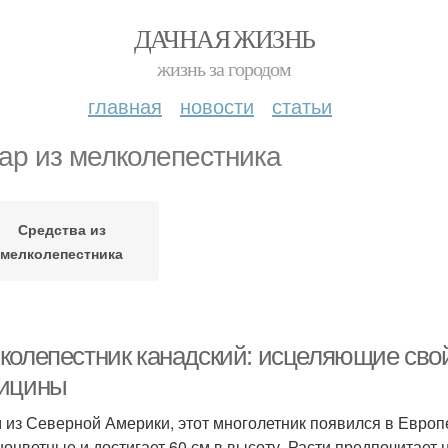
ДАЧНАЯ ЖИЗНЬ
жизнь за городом
главная
новости
статьи
ар из мелколепестника
Средства из
мелколепестника
колепестник канадский: исцеляющие сво
ицины
 из Северной Америки, этот многолетник появился в Европе
оцветные и достигает 60 см в высоту. Расти предпочитает н