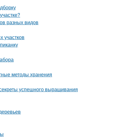
одборку
 участке?
бов разных видов
х участков
пиканку
забора
ртные методы хранения
: секреты успешного выращивания
деревьев
ты