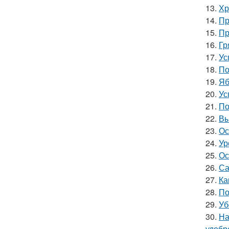
13.
Хр
14.
Пр
15.
Пр
16.
Гр
17.
Ус
18.
По
19.
Яб
20.
Ус
21.
По
22.
Вы
23.
Ос
24.
Ур
25.
Ос
26.
Са
27.
Ка
28.
По
29.
Уб
30.
На
удобр