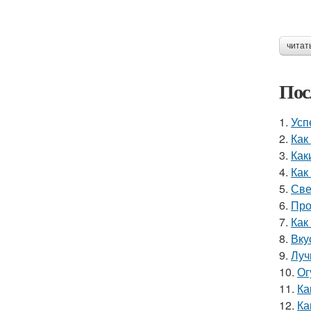
читат
Пос
1.
Усп
2.
Как
3.
Как
4.
Как
5.
Све
6.
Про
7.
Как
8.
Вку
9.
Луч
10.
Ог
11.
Ка
12.
Ка