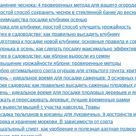
анение чеснока: 4 проверенных метода для вашего огород
остой способ сохранить чеснок в стеклянной банке до весн
еимущества посадки клубники осенью
ядка для клубники: простой способ улучшить урожайность
пех в садоводстве: как правильно высадить клубнику
дготовка к посадке новой клубники: основные правила и со
лонька в осень: как сделать посадку максимально эффекти
пех в садоводстве: как яблони выросли из семян
вышение урожайности яблони: проверенные методы
бор оптимального сорта огурцов для открытого грунта: кр
ень – идеальное время для посадки саженцев: 3 основных 
оки садовода: как правильно высадить саженцы плодовых 
ень - идеальное время для посадки плодовых деревьев и я
жать и пересаживать деревья: лучшие временные рамки
к вывести мышей с участка навсегда. Травы
садка тюльпанов в корзины для луковичных. 9 достоинств 
орка и хранение моркови. В зависимости от сорта
шатырный спирт, как удобрение и полезная азотная подкор
ение для растений