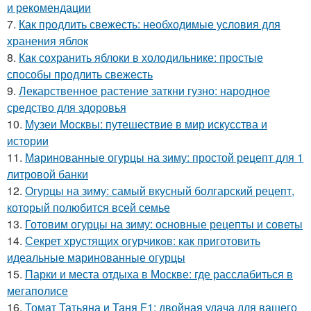
и рекомендации
7.
Как продлить свежесть: необходимые условия для
хранения яблок
8.
Как сохранить яблоки в холодильнике: простые
способы продлить свежесть
9.
Лекарственное растение заткни гузно: народное
средство для здоровья
10.
Музеи Москвы: путешествие в мир искусства и
истории
11.
Маринованные огурцы на зиму: простой рецепт для 1
литровой банки
12.
Огурцы на зиму: самый вкусный болгарский рецепт,
который полюбится всей семье
13.
Готовим огурцы на зиму: основные рецепты и советы
14.
Секрет хрустящих огурчиков: как приготовить
идеальные маринованные огурцы
15.
Парки и места отдыха в Москве: где расслабиться в
мегаполисе
16.
Томат Татьяна и Таня F1: двойная удача для вашего