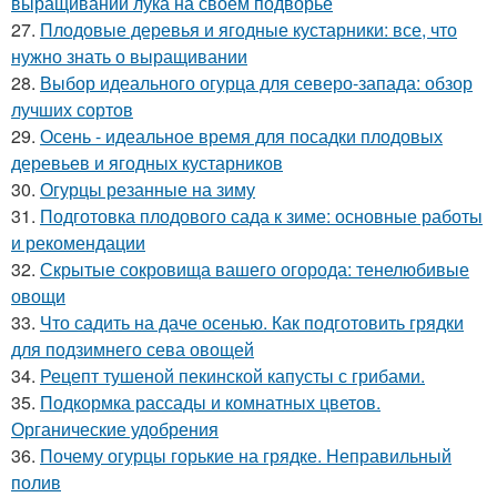
выращивании лука на своем подворье
27.
Плодовые деревья и ягодные кустарники: все, что
нужно знать о выращивании
28.
Выбор идеального огурца для северо-запада: обзор
лучших сортов
29.
Осень - идеальное время для посадки плодовых
деревьев и ягодных кустарников
30.
Огурцы резанные на зиму
31.
Подготовка плодового сада к зиме: основные работы
и рекомендации
32.
Скрытые сокровища вашего огорода: тенелюбивые
овощи
33.
Что садить на даче осенью. Как подготовить грядки
для подзимнего сева овощей
34.
Рецепт тушеной пекинской капусты с грибами.
35.
Подкормка рассады и комнатных цветов.
Органические удобрения
36.
Почему огурцы горькие на грядке. Неправильный
полив