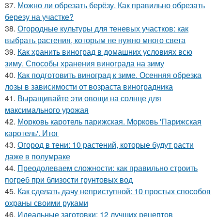
37.
Можно ли обрезать берёзу. Как правильно обрезать
березу на участке?
38.
Огородные культуры для теневых участков: как
выбрать растения, которым не нужно много света
39.
Как хранить виноград в домашних условиях всю
зиму. Способы хранения винограда на зиму
40.
Как подготовить виноград к зиме. Осенняя обрезка
лозы в зависимости от возраста виноградника
41.
Выращивайте эти овощи на солнце для
максимального урожая
42.
Морковь каротель парижская. Морковь 'Парижская
каротель'. Итог
43.
Огород в тени: 10 растений, которые будут расти
даже в полумраке
44.
Преодолеваем сложности: как правильно строить
погреб при близости грунтовых вод
45.
Как сделать дачу неприступной: 10 простых способов
охраны своими руками
46.
Идеальные заготовки: 12 лучших рецептов