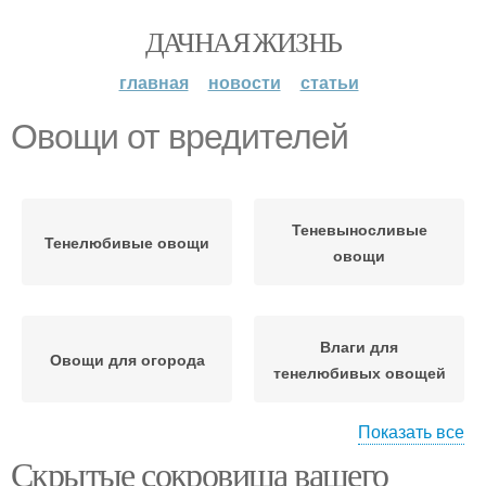
ДАЧНАЯ ЖИЗНЬ
главная
новости
статьи
Овощи от вредителей
Теневыносливые
Тенелюбивые овощи
овощи
Влаги для
Овощи для огорода
тенелюбивых овощей
Показать все
Скрытые сокровища вашего
Овощи на солнце
Солнечные овощи