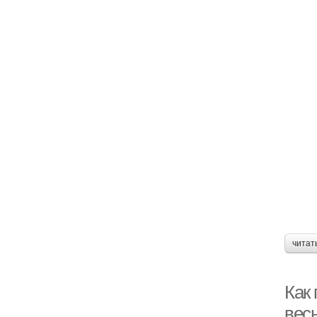
читат
Как 
вес