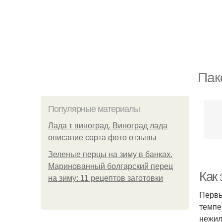
Пак
Популярные материалы
Лада т виноград. Виноград лада
описание сорта фото отзывы
Зеленые перцы на зиму в банках.
Маринованный болгарский перец
Как
на зиму: 11 рецептов заготовки
Первы
темпе
нежил