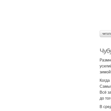
читат
Чубу
Размн
усилий
зимой
Когда
Самый
Всё з
до то
В сре