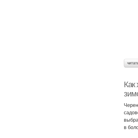
читат
Как
зим
Черен
садов
выбра
в бол