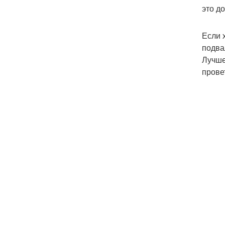
это д
Если 
подва
Лучше
прове