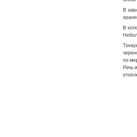
В зав
хране
В хол
Небол
Тонку
черен
по ме
Речь 
отопл