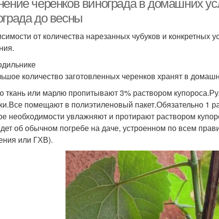
нение черенков винограда в домашних усл
ограда до весны
исимости от количества нарезанных чубуков и конкретных
ния.
одильнике
ьшое количество заготовленных черенков хранят в домашн
ю ткань или марлю пропитывают 3% раствором купороса.Ру
ки.Все помещают в полиэтиленовый пакет.Обязательно 1 р
ре необходимости увлажняют и протирают раствором купор
идет об обычном погребе на даче, устроенном по всем прави
ения или ГХВ).