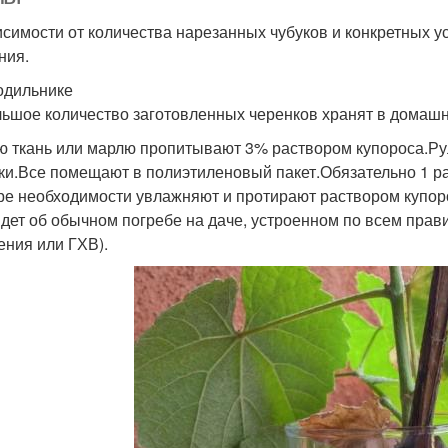
исимости от количества нарезанных чубуков и конкретных
ния.
одильнике
ьшое количество заготовленных черенков хранят в домашн
ю ткань или марлю пропитывают 3% раствором купороса.Ру
ки.Все помещают в полиэтиленовый пакет.Обязательно 1 р
ре необходимости увлажняют и протирают раствором купор
идет об обычном погребе на даче, устроенном по всем прави
ения или ГХВ).