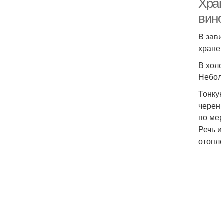
Хра
вин
В зав
хране
В хол
Небол
Тонку
черен
по ме
Речь 
отопл