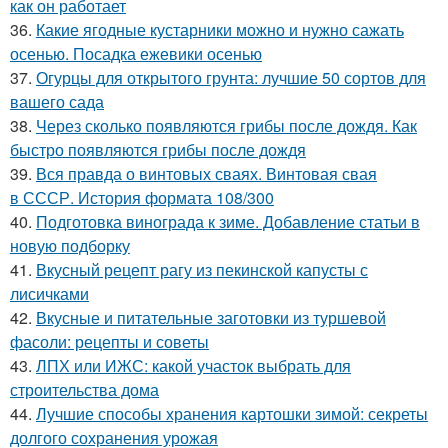
как он работает
36.
Какие ягодные кустарники можно и нужно сажать
осенью. Посадка ежевики осенью
37.
Огурцы для открытого грунта: лучшие 50 сортов для
вашего сада
38.
Через сколько появляются грибы после дождя. Как
быстро появляются грибы после дождя
39.
Вся правда о винтовых сваях. Винтовая свая
в СССР. История формата 108/300
40.
Подготовка винограда к зиме. Добавление статьи в
новую подборку
41.
Вкусный рецепт рагу из пекинской капусты с
лисичками
42.
Вкусные и питательные заготовки из туршевой
фасоли: рецепты и советы
43.
ЛПХ или ИЖС: какой участок выбрать для
строительства дома
44.
Лучшие способы хранения картошки зимой: секреты
долгого сохранения урожая