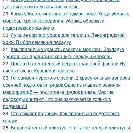
достоинств использования корзин
29.
Когда убирать морковь в Подмосковье. Когда убирать
морковь: сроки созревания, уборка, обрезка и
подготовка к хранению
30.
Лучшие сорта огурцов для теплиц в Ленинградской
2022. Выбор семян на посадку
31.
Как правильно хранить свеклу и морковь. Закладка
урожая: как правильно хранить свеклу и морковь
32.
Просто божественный рецепт квашеной фасоли Ну
очень вкусно. Квашеная фасоль
33.
Готовимся к урожаю с осени. 2 краеугольных вопроса
осенней подготовки грядок Одно из главных осенних
мероприятий — подготовка грядок к зиме. Многие
садоводы считают, что она заключается только в
подзимней
34.
Что сажают под зиму. Как правильно подготовить
грядки
35.
Водяной теплый плинтус. Что такое теплый плинтус и