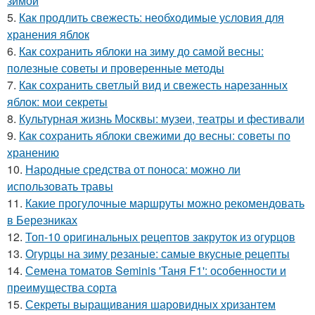
зимой
5.
Как продлить свежесть: необходимые условия для
хранения яблок
6.
Как сохранить яблоки на зиму до самой весны:
полезные советы и проверенные методы
7.
Как сохранить светлый вид и свежесть нарезанных
яблок: мои секреты
8.
Культурная жизнь Москвы: музеи, театры и фестивали
9.
Как сохранить яблоки свежими до весны: советы по
хранению
10.
Народные средства от поноса: можно ли
использовать травы
11.
Какие прогулочные маршруты можно рекомендовать
в Березниках
12.
Топ-10 оригинальных рецептов закруток из огурцов
13.
Огурцы на зиму резаные: самые вкусные рецепты
14.
Семена томатов Seminis 'Таня F1': особенности и
преимущества сорта
15.
Секреты выращивания шаровидных хризантем