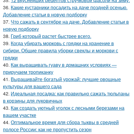
35.
12 вкуснейших рецептов стручковой фасоли на зиму.
36.
Какие кустарники посадить на даче поздней осенью.
Добавление статьи в новую подборку
37.
Что сажать в сентябре на даче. Добавление статьи в
новую подборку
38.
Гриб который растет быстрее всего.
39.
Когда убирать морковь с грядки на хранение в
сибири. Общие правила уборки свеклы и моркови с
грядки
40.
Как выращивать гуаву в домашних условиях —
приручаем тропиканку
41.
Выращивайте богатый урожай: лучшие овощные
культуры для вашего сада
42.
Идеальная посадка: как правильно сажать тюльпаны
в корзины для луковичных
43.
Как создать уютный уголок с лесными березами на
вашем участке
44.
Оптимальное время для сбора тыквы в средней
полосе России: как не пропустить сезон