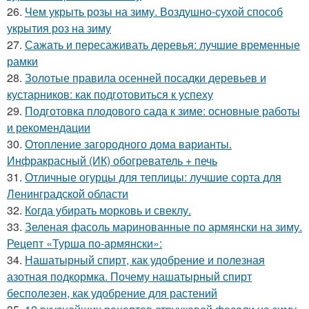
26.
Чем укрыть розы на зиму. Воздушно-сухой способ
укрытия роз на зиму
27.
Сажать и пересаживать деревья: лучшие временные
рамки
28.
Золотые правила осенней посадки деревьев и
кустарников: как подготовиться к успеху
29.
Подготовка плодового сада к зиме: основные работы
и рекомендации
30.
Отопление загородного дома варианты.
Инфракрасный (ИК) обогреватель + печь
31.
Отличные огурцы для теплицы: лучшие сорта для
Ленинградской области
32.
Когда убирать морковь и свеклу.
33.
Зеленая фасоль маринованные по армянски на зиму.
Рецепт «Турша по-армянски»:
34.
Нашатырный спирт, как удобрение и полезная
азотная подкормка. Почему нашатырный спирт
бесполезен, как удобрение для растений