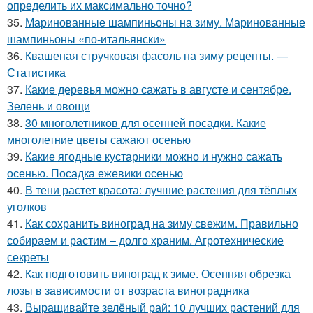
определить их максимально точно?
35.
Маринованные шампиньоны на зиму. Маринованные
шампиньоны «по-итальянски»
36.
Квашеная стручковая фасоль на зиму рецепты. —
Статистика
37.
Какие деревья можно сажать в августе и сентябре.
Зелень и овощи
38.
30 многолетников для осенней посадки. Какие
многолетние цветы сажают осенью
39.
Какие ягодные кустарники можно и нужно сажать
осенью. Посадка ежевики осенью
40.
В тени растет красота: лучшие растения для тёплых
уголков
41.
Как сохранить виноград на зиму свежим. Правильно
собираем и растим – долго храним. Агротехнические
секреты
42.
Как подготовить виноград к зиме. Осенняя обрезка
лозы в зависимости от возраста виноградника
43.
Выращивайте зелёный рай: 10 лучших растений для