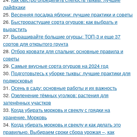
лайфхаки
25.
Весенняя посадка яблони: лучшие практики и советы
26.
Быстрорастущие сорта огурцов: как выбрать и
вырастить
27.
Выращивайте большие огурцы: ТОП-3 и еще 37
сортов для открытого грунта
28.
Отбор кровати для спальни: основные правила и
советы
29.
Самые вкусные сорта огурцов на 2024 год
30.
Подготовьтесь к уборке тыквы: лучшие практики для
подмосковья
31.
Осень в саду: основные работы и их важность
32.
Озеленение тёмных уголков: растения для
затенённых участков
33.
Когда убирать морковь и свеклу с грядки на
хранение. Морковь
34.
Когда убирать морковь и свеклу и как делать это
правильно. Выбираем сроки сбора урожая –, как