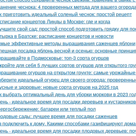
анение чеснока: 4 проверенных метода для вашего огород
к приготовить идеальный соленый чеснок: простой рецепт
списание концертов Линды в Москве: где и когда
учшите свой сад: простой способ подготовить грядку для по
тырка в Братске: расписание концертов и новости
мые эффективные методы выращивания саженцев яблони
пешная посадка яблонь весной и осенью: основные принци
ращивайте в Подмосковье: топ-3 сорта огурцов
кройте для себя 5 лучших сортов огурцов для открытого гру
ращивание огурцов на открытом грунте: самые урожайные
берите идеальный огурец для своего огорода: проверенны
усные и здоровые: новые сорта огурцов на 2025 год
к выбрать оптимальный день для уборки моркови в 2023 го
ень - идеальное время для посадки деревьев и кустарнико
ергосбережение: батареи или теплый пол
одовые сады: лучшее время для посадки саженцев
з подключить к дому. Какими способами газифицируют дома
ень - идеальное время для посадки плодовых деревьев: поч