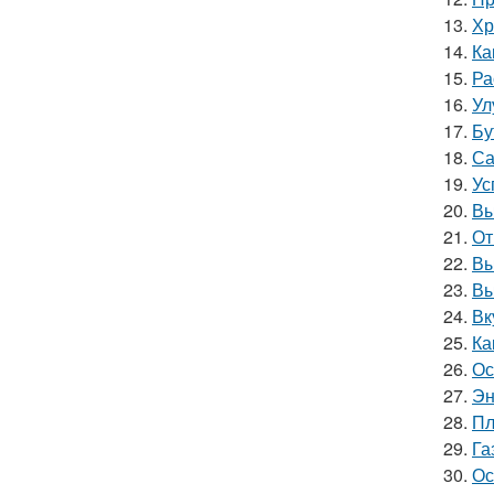
13.
Хр
14.
Ка
15.
Ра
16.
Ул
17.
Бу
18.
Са
19.
Ус
20.
Вы
21.
От
22.
Вы
23.
Вы
24.
Вк
25.
Ка
26.
Ос
27.
Эн
28.
Пл
29.
Га
30.
Ос