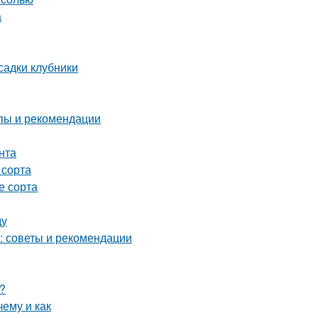
а
садки клубники
пы и рекомендации
нта
 сорта
е сорта
ду
в: советы и рекомендации
?
ему и как