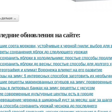
ь дальше →
ледние обновления на сайте:
шие сорта моркови, устойчивые к черной гнили: выбор для
реты сохранения яблок до следующего урожая
 сохранить яблоки в холодильнике: простые способы продл
 сохранить яблоки до весны: простые способы для долгого 
 география и климат Воронежа влияют на его развитие
рцы на зиму: 5 интересных способов заготовить их необычн
шие рецепты маринованных огурцов на зиму: проверенные
рцы в литровых банках на зиму: рецепты с уксусом
ие современные культурные центры есть в городе
евращение черенка в шикарный куст за месяц: шаг за шаго
а способа сохранить урожай чеснока до последнего
остой способ сохранить чеснок свежим: хранение в банке с