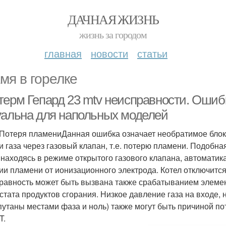
ДАЧНАЯ ЖИЗНЬ
жизнь за городом
главная
новости
статьи
мя в горелке
терм Гепард 23 mtv неисправности. Ошиб
уальна для напольных моделей
1 Потеря пламениДанная ошибка означает необратимое бло
и газа через газовый клапан, т.е. потерю пламени. Подобная
, находясь в режиме открытого газового клапана, автоматик
ии пламени от ионизационного электрода. Котел отключится
равность может быть вызвана также срабатыванием элемен
стата продуктов сгорания. Низкое давление газа на входе,
путаны местами фаза и ноль) также могут быть причиной по
T.