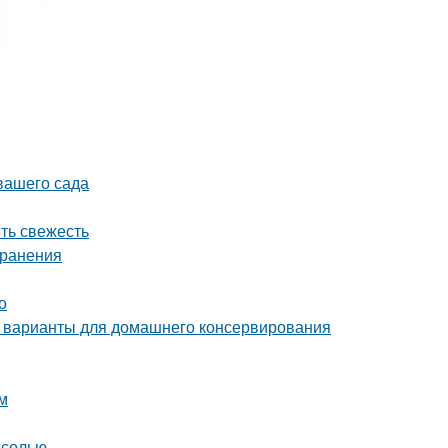
 вашего сада
ить свежесть
хранения
о
 варианты для домашнего консервирования
м
 солью