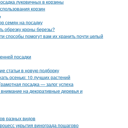
Посадка луковичных в корзины
использования корзин
ь
ор семян на посадку
ть обрезку кроны березы?
ти способы помогут вам их хранить почти целый
сенней посадки
ие статьи в новую подборку
жать осенью: 10 лучших растений
Грамотная посадка — залог успеха
: внимание на декоративные деревья и
бов разных видов
Процесс укрытия винограда пошагово