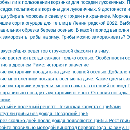
обны ли в пользовании корзинки для посадки луковичных. 
садка тюльпанов в корзины для луковичных. 9 достоинств 
гда убирать морковь и свеклу с грядки на хранение. Морков
чшие сорта огурцов для теплиц в Ленинградской 2022. Выб
авильная обрезка березы осенью. В какой период выполня
к заморозить грибы на зиму. Грибы можно замораживать? Э
 вкуснейших рецептов стручковой фасоли на зиму.
кие растения всегда сажают только осенью. Особенности о
тио в древнем Риме: история и значение
кие кустарники посадить на даче поздней осенью. Добавлен
кие многолетники посадить осенью на даче. Какие цветы са
кие кустарники и деревья можно сажать в осенний период. 
к правильно посадить кустарники осенью. Осенняя посадка
рники
усный и полезный рецепт: Пекинская капуста с грибами
стут ли грибы без дождя. Цезарский гриб
рез сколько дней после дождя появляются грибы. Рост гри
ройте правильно молодой виноград первого года на зиму. 