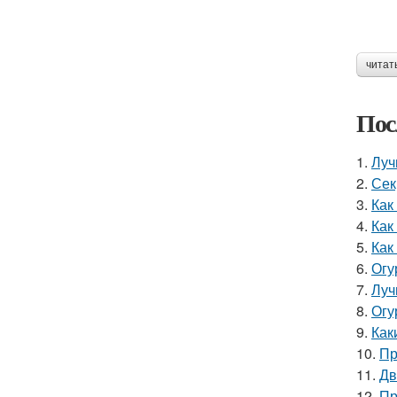
читат
Пос
1.
Луч
2.
Сек
3.
Как
4.
Как
5.
Как
6.
Огу
7.
Луч
8.
Огу
9.
Как
10.
Пр
11.
Дв
12.
Пр