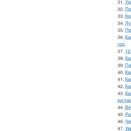
31.
Уд
32.
По
33.
Ко
34.
Лу
35.
Пр
36.
Ка
год
37.
12
38.
Ка
39.
Па
40.
Ка
41.
Ка
42.
Ка
43.
Ка
куста
44.
Вк
45.
Ра
46.
Че
47.
Ук