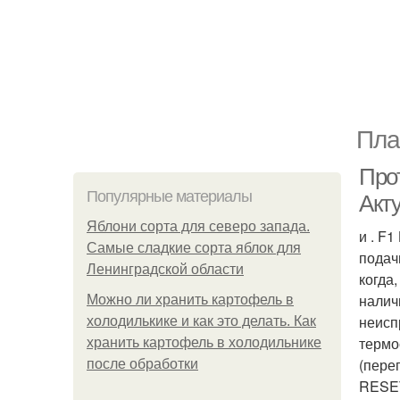
Пла
Про
Популярные материалы
Акт
Яблони сорта для северо запада.
и . F
Самые сладкие сорта яблок для
подач
Ленинградской области
когда
налич
Можно ли хранить картофель в
неисп
холодилькике и как это делать. Как
термо
хранить картофель в холодильнике
(пере
после обработки
RESE