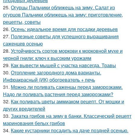
плодовых деревьев
25.
Огурцы Пальчики оближешь на зиму. Салат из
огурцов Пальчики оближешь на зиму: приготовление,
рецепты, советы
26.
Осень: идеальное время для посадки деревьев
27.
Полезные советы для успешного выращивания
саженцев осенью
28.
Устойчивость сортов моркови к морковной мухе и
черной гнили: ключ к высоким урожаям
29.
Как вывести мышей с участка навсегда. Травы
30.
Отопление загородного дома варианты.
Инфракрасный (ИК) обогреватель + печь
31.
Можно ли поливать саженцы перед заморозками.
Надо ли поливать растения перед заморозками?
32.
Как поливать цветы аммиаком рецепт. От мошки и
других вредителей
33.
Закатка грибов на зиму в банки. Классический рецепт
маринования белых грибов
34.
Какие кустарники посадить на даче поздней осенью.