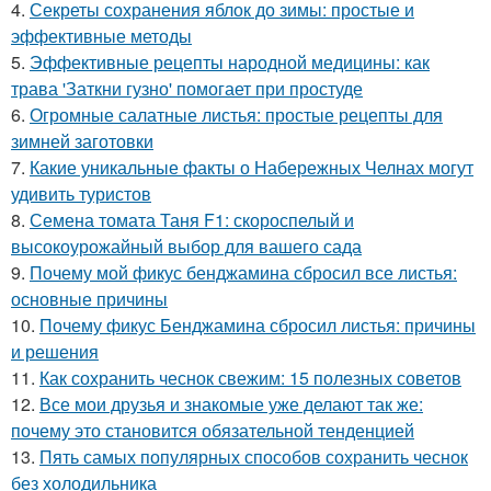
4.
Секреты сохранения яблок до зимы: простые и
эффективные методы
5.
Эффективные рецепты народной медицины: как
трава 'Заткни гузно' помогает при простуде
6.
Огромные салатные листья: простые рецепты для
зимней заготовки
7.
Какие уникальные факты о Набережных Челнах могут
удивить туристов
8.
Семена томата Таня F1: скороспелый и
высокоурожайный выбор для вашего сада
9.
Почему мой фикус бенджамина сбросил все листья:
основные причины
10.
Почему фикус Бенджамина сбросил листья: причины
и решения
11.
Как сохранить чеснок свежим: 15 полезных советов
12.
Все мои друзья и знакомые уже делают так же:
почему это становится обязательной тенденцией
13.
Пять самых популярных способов сохранить чеснок
без холодильника