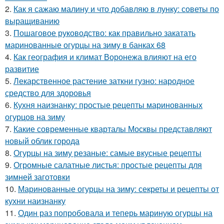
2.
Как я сажаю малину и что добавляю в лунку: советы по
выращиванию
3.
Пошаговое руководство: как правильно закатать
маринованные огурцы на зиму в банках 68
4.
Как география и климат Воронежа влияют на его
развитие
5.
Лекарственное растение заткни гузно: народное
средство для здоровья
6.
Кухня наизнанку: простые рецепты маринованных
огурцов на зиму
7.
Какие современные кварталы Москвы представляют
новый облик города
8.
Огурцы на зиму резаные: самые вкусные рецепты
9.
Огромные салатные листья: простые рецепты для
зимней заготовки
10.
Маринованные огурцы на зиму: секреты и рецепты от
кухни наизнанку
11.
Один раз попробовала и теперь мариную огурцы на