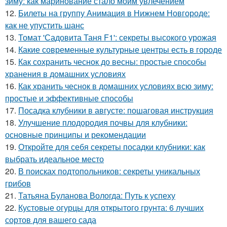
зиму: как маринование стало моим увлечением
12.
Билеты на группу Анимация в Нижнем Новгороде:
как не упустить шанс
13.
Томат 'Садовита Таня F1': секреты высокого урожая
14.
Какие современные культурные центры есть в городе
15.
Как сохранить чеснок до весны: простые способы
хранения в домашних условиях
16.
Как хранить чеснок в домашних условиях всю зиму:
простые и эффективные способы
17.
Посадка клубники в августе: пошаговая инструкция
18.
Улучшение плодородия почвы для клубники:
основные принципы и рекомендации
19.
Откройте для себя секреты посадки клубники: как
выбрать идеальное место
20.
В поисках подтопольников: секреты уникальных
грибов
21.
Татьяна Буланова Вологда: Путь к успеху
22.
Кустовые огурцы для открытого грунта: 6 лучших
сортов для вашего сада