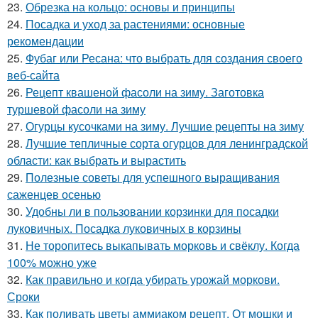
23.
Обрезка на кольцо: основы и принципы
24.
Посадка и уход за растениями: основные
рекомендации
25.
Фубаг или Ресана: что выбрать для создания своего
веб-сайта
26.
Рецепт квашеной фасоли на зиму. Заготовка
туршевой фасоли на зиму
27.
Огурцы кусочками на зиму. Лучшие рецепты на зиму
28.
Лучшие тепличные сорта огурцов для ленинградской
области: как выбрать и вырастить
29.
Полезные советы для успешного выращивания
саженцев осенью
30.
Удобны ли в пользовании корзинки для посадки
луковичных. Посадка луковичных в корзины
31.
Не торопитесь выкапывать морковь и свёклу. Когда
100% можно уже
32.
Как правильно и когда убирать урожай моркови.
Сроки
33.
Как поливать цветы аммиаком рецепт. От мошки и