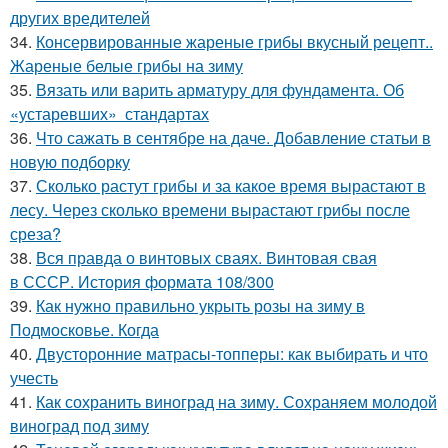
других вредителей
34.
Консервированные жареные грибы вкусный рецепт..
Жареные белые грибы на зиму
35.
Вязать или варить арматуру для фундамента. Об
«устаревших» стандартах
36.
Что сажать в сентябре на даче. Добавление статьи в
новую подборку
37.
Сколько растут грибы и за какое время вырастают в
лесу. Через сколько времени вырастают грибы после
среза?
38.
Вся правда о винтовых сваях. Винтовая свая
в СССР. История формата 108/300
39.
Как нужно правильно укрыть розы на зиму в
Подмосковье. Когда
40.
Двусторонние матрасы-топперы: как выбирать и что
учесть
41.
Как сохранить виноград на зиму. Сохраняем молодой
виноград под зиму