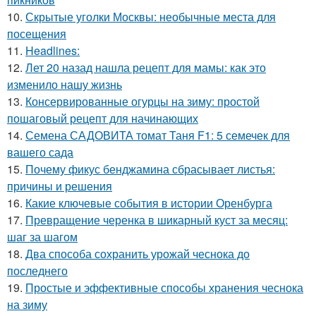
10.
Скрытые уголки Москвы: необычные места для
посещения
11.
Headlines:
12.
Лет 20 назад нашла рецепт для мамы: как это
изменило нашу жизнь
13.
Консервированные огурцы на зиму: простой
пошаговый рецепт для начинающих
14.
Семена САДОВИТА томат Таня F1: 5 семечек для
вашего сада
15.
Почему фикус бенджамина сбрасывает листья:
причины и решения
16.
Какие ключевые события в истории Оренбурга
17.
Превращение черенка в шикарный куст за месяц:
шаг за шагом
18.
Два способа сохранить урожай чеснока до
последнего
19.
Простые и эффективные способы хранения чеснока
на зиму