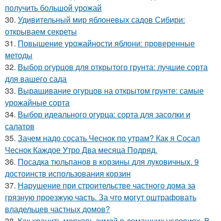
получить большой урожай
30.
Удивительный мир яблоневых садов Сибири:
открываем секреты
31.
Повышение урожайности яблони: проверенные
методы
32.
Выбор огурцов для открытого грунта: лучшие сорта
для вашего сада
33.
Выращивание огурцов на открытом грунте: самые
урожайные сорта
34.
Выбор идеального огурца: сорта для засолки и
салатов
35.
Зачем надо сосать Чеснок по утрам? Как я Сосал
Чеснок Каждое Утро Два месяца Подряд.
36.
Посадка тюльпанов в корзины для луковичных. 9
достоинств использования корзин
37.
Нарушение при строительстве частного дома за
грязную проезжую часть. За что могут оштрафовать
владельцев частных домов?
38.
Как хранить морковь зимой в домашних условиях. В