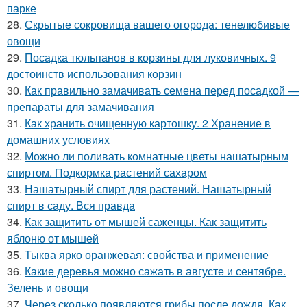
парке
28.
Скрытые сокровища вашего огорода: тенелюбивые
овощи
29.
Посадка тюльпанов в корзины для луковичных. 9
достоинств использования корзин
30.
Как правильно замачивать семена перед посадкой —
препараты для замачивания
31.
Как хранить очищенную картошку. 2 Хранение в
домашних условиях
32.
Можно ли поливать комнатные цветы нашатырным
спиртом. Подкормка растений сахаром
33.
Нашатырный спирт для растений. Нашатырный
спирт в саду. Вся правда
34.
Как защитить от мышей саженцы. Как защитить
яблоню от мышей
35.
Тыква ярко оранжевая: свойства и применение
36.
Какие деревья можно сажать в августе и сентябре.
Зелень и овощи
37.
Через сколько появляются грибы после дождя. Как