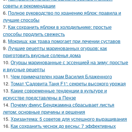
советы и рекомендации
6.
Полное руководство по хранению яблок: правила и
лучшие способы
7.
Как сохранить яблоки в холодильнике: простые
способы продлить свежесть
8.
Мокрица: как трава помогает при лечении суставов
9.
Лучшие рецепты маринованных огурцов: как
приготовить вкусные соленья дома
10.
Огурцы маринованные с эссенцией на зиму: простые
и вкусные рецепты
11.
Чем примечателен храм Василия Блаженного
12.
Томат 'Садовита Таня F1': секреты высокого урожая
13.
Какие современные тенденции в культуре и
искусстве представлены в Пензе
14.
Почему фикус Бенджамина сбрасывает листья
летом: основные причины и решения
15.
Хризантема: 5 советов для успешного выращивания
16.
Как сохранить чеснок до весны: 7 эффективных