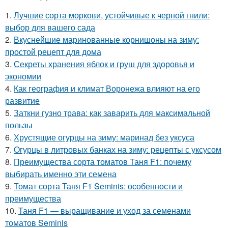
1.
Лучшие сорта моркови, устойчивые к черной гнили:
выбор для вашего сада
2.
Вкуснейшие маринованные корнишоны на зиму:
простой рецепт для дома
3.
Секреты хранения яблок и груш для здоровья и
экономии
4.
Как география и климат Воронежа влияют на его
развитие
5.
Заткни гузно трава: как заварить для максимальной
пользы
6.
Хрустящие огурцы на зиму: маринад без уксуса
7.
Огурцы в литровых банках на зиму: рецепты с уксусом
8.
Преимущества сорта томатов Таня F1: почему
выбирать именно эти семена
9.
Томат сорта Таня F1 Seminis: особенности и
преимущества
10.
Таня F1 — выращивание и уход за семенами
томатов Seminis