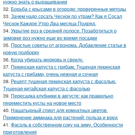
нужно знать о выращивании
32.
Борьба с крысами в огороде: проверенные методы
33.
Зачем надо сосать Чеснок по утрам? Как я Сосал
Чеснок Каждое Утро Два месяца Подряд.
34.
Укрытие роз в средней полосе. Позаботиться о
зимовке роз нужно еще во время посадки
35.
Простые советы от агронома. Добавление статьи в
новую подборку
36.
Когда убирать морковь и свеклу.
37.
Пекинская капуста с грибам. Тушеная пекинская
капуста с грибами, очень нежная и сочная
38.
Рецепт тушеная пекинская капуста с фасолью.
Тушеная китайская капуста с фасолью
39.
Пересадка клубники в августе: как правильно
переместить кусты на новое место
40.
Нашатырный спирт для комнатных цветов.
Применение аммиака для растений: польза и вред
41.
Фасоль в собственном соку на зиму. Особенности
приготовления