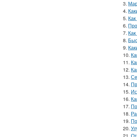
3.
Мар
4.
Как
5.
Как
6.
Про
7.
Как
8.
Быс
9.
Как
10.
Ка
11.
Ка
12.
Ка
13.
Се
14.
Пр
15.
Ис
16.
Ка
17.
По
18.
Ра
19.
По
20.
Ул
21.
От