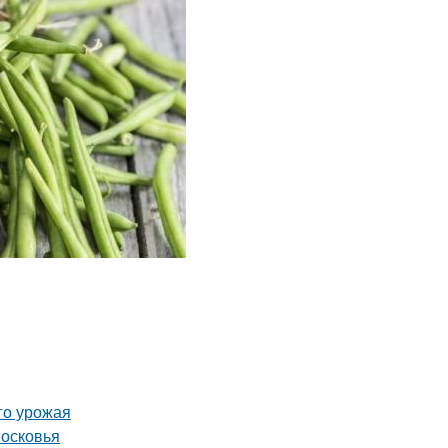
го урожая
московья