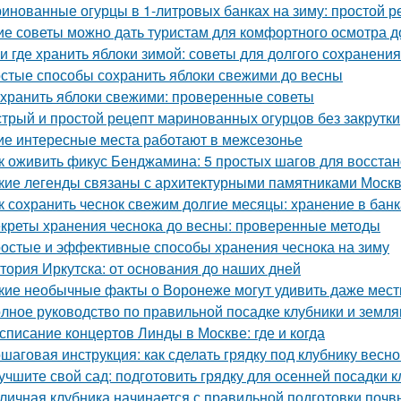
инованные огурцы в 1-литровых банках на зиму: простой р
ие советы можно дать туристам для комфортного осмотра 
 и где хранить яблоки зимой: советы для долгого сохранения
стые способы сохранить яблоки свежими до весны
 хранить яблоки свежими: проверенные советы
трый и простой рецепт маринованных огурцов без закрутки
ие интересные места работают в межсезонье
к оживить фикус Бенджамина: 5 простых шагов для восста
кие легенды связаны с архитектурными памятниками Моск
к сохранить чеснок свежим долгие месяцы: хранение в банк
креты хранения чеснока до весны: проверенные методы
остые и эффективные способы хранения чеснока на зиму
тория Иркутска: от основания до наших дней
кие необычные факты о Воронеже могут удивить даже мес
лное руководство по правильной посадке клубники и земля
списание концертов Линды в Москве: где и когда
шаговая инструкция: как сделать грядку под клубнику весно
учшите свой сад: подготовить грядку для осенней посадки 
личная клубника начинается с правильной подготовки почв