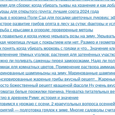
емя для сборки: когда убирать тыквы на хранение и как доб
урцы для открытого грунта: лучшие сорта 2024 года
зыв о корзина Поли Сад для посадки цветочных луковиц: э
строе развитие грибов опята в лесу за сутки: факторы и ус
рьба с крысами в огороде: проверенные методы
к правильно и когда нужно укрывать розы на зиму. Укрыват
кая черепица лучше с покрытием или нет. Размер и геометр
к понять когда убирать морковь с грядки и что.. Значение к
еленение тёмных уголков: растения для затенённых участк
жно ли поливать саженцы перед заморозками. Надо ли пол
миак для комнатных цветов. Применение раствора аммиака
ринованные шампиньоны на зиму. Маринованные шампинь
нсервированные жареные грибы вкусный рецепт.. Жареные
осто божественный рецепт квашеной фасоли Ну очень вку
томатах белые прожилки причина. Нехватка питательных в
тио в древнем Риме: история и значение
товимся к урожаю с осени. 2 краеугольных вопроса осенней
риятий — подготовка грядок к зиме. Многие садоводы счита