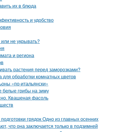
авить их в блюда
ффективность и удобство
ловия
ь или не укрывать?
ия
лимата и региона
ов
ивать растения перед заморозками?
 для обработки комнатных цветов
оны «по-итальянски»
 белые грибы на зиму
сно. Квашеная фасоль
еществ
 подготовки грядок Одно из главных осенних
ют, что она заключается только в подзимней