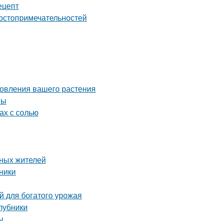
ецепт
достопримечательностей
новления вашего растения
вы
ах с солью
тных жителей
ники
й для богатого урожая
клубники
ы