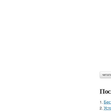
читат
Пос
1.
Бес
2.
Уст