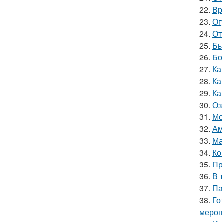
22.
Вр
23.
Ог
24.
От
25.
Бы
26.
Бо
27.
Ка
28.
Ка
29.
Ка
30.
Оз
31.
Мо
32.
Ам
33.
Ма
34.
Ко
35.
Пр
36.
В 
37.
Па
38.
Го
мероп