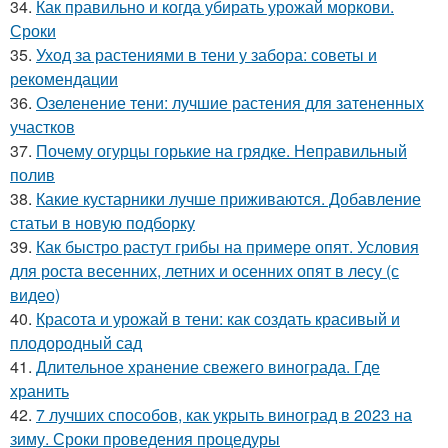
34.
Как правильно и когда убирать урожай моркови.
Сроки
35.
Уход за растениями в тени у забора: советы и
рекомендации
36.
Озеленение тени: лучшие растения для затененных
участков
37.
Почему огурцы горькие на грядке. Неправильный
полив
38.
Какие кустарники лучше приживаются. Добавление
статьи в новую подборку
39.
Как быстро растут грибы на примере опят. Условия
для роста весенних, летних и осенних опят в лесу (с
видео)
40.
Красота и урожай в тени: как создать красивый и
плодородный сад
41.
Длительное хранение свежего винограда. Где
хранить
42.
7 лучших способов, как укрыть виноград в 2023 на
зиму. Сроки проведения процедуры