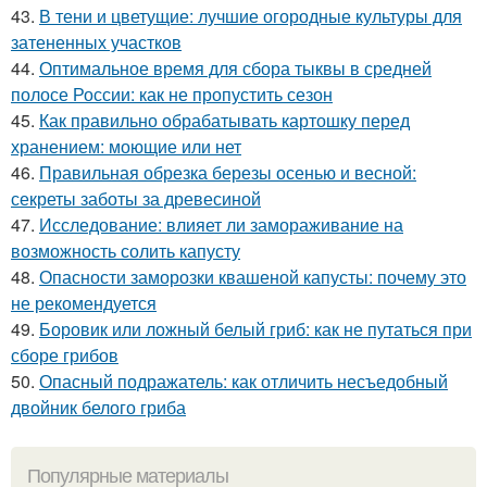
43.
В тени и цветущие: лучшие огородные культуры для
затененных участков
44.
Оптимальное время для сбора тыквы в средней
полосе России: как не пропустить сезон
45.
Как правильно обрабатывать картошку перед
хранением: моющие или нет
46.
Правильная обрезка березы осенью и весной:
секреты заботы за древесиной
47.
Исследование: влияет ли замораживание на
возможность солить капусту
48.
Опасности заморозки квашеной капусты: почему это
не рекомендуется
49.
Боровик или ложный белый гриб: как не путаться при
сборе грибов
50.
Опасный подражатель: как отличить несъедобный
двойник белого гриба
Популярные материалы