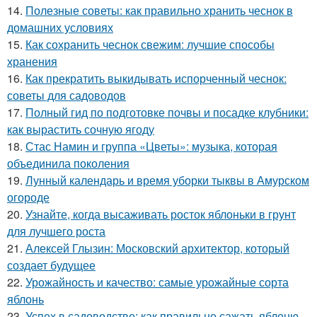
14.
Полезные советы: как правильно хранить чеснок в
домашних условиях
15.
Как сохранить чеснок свежим: лучшие способы
хранения
16.
Как прекратить выкидывать испорченный чеснок:
советы для садоводов
17.
Полный гид по подготовке почвы и посадке клубники:
как вырастить сочную ягоду
18.
Стас Намин и группа «Цветы»: музыка, которая
объединила поколения
19.
Лунный календарь и время уборки тыквы в Амурском
огороде
20.
Узнайте, когда высаживать росток яблоньки в грунт
для лучшего роста
21.
Алексей Глызин: Московский архитектор, который
создает будущее
22.
Урожайность и качество: самые урожайные сорта
яблонь
23.
Успех в садоводстве: как правильно сажать яблоню