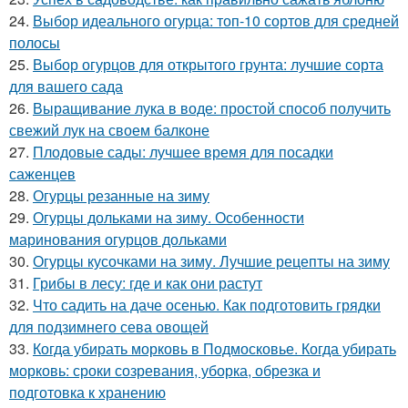
24.
Выбор идеального огурца: топ-10 сортов для средней
полосы
25.
Выбор огурцов для открытого грунта: лучшие сорта
для вашего сада
26.
Выращивание лука в воде: простой способ получить
свежий лук на своем балконе
27.
Плодовые сады: лучшее время для посадки
саженцев
28.
Огурцы резанные на зиму
29.
Огурцы дольками на зиму. Особенности
маринования огурцов дольками
30.
Огурцы кусочками на зиму. Лучшие рецепты на зиму
31.
Грибы в лесу: где и как они растут
32.
Что садить на даче осенью. Как подготовить грядки
для подзимнего сева овощей
33.
Когда убирать морковь в Подмосковье. Когда убирать
морковь: сроки созревания, уборка, обрезка и
подготовка к хранению